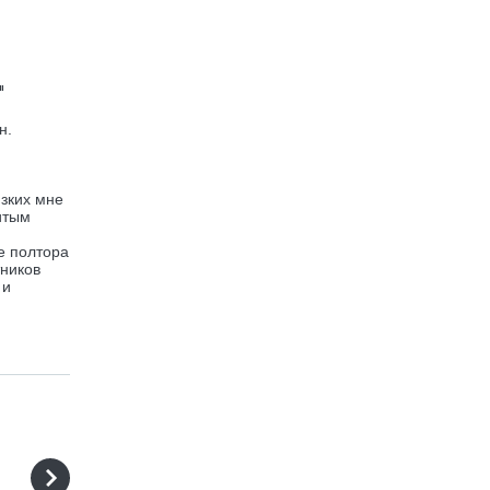
"
н.
изких мне
итым
е полтора
тников
 и