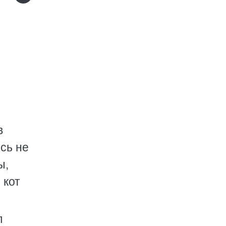
в
сь не
ы,
 кот
л