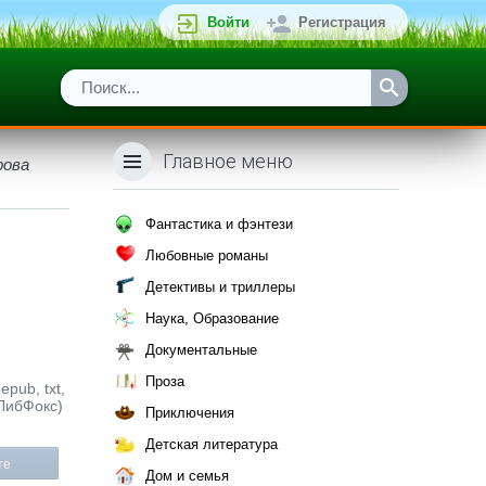
Войти
Регистрация
Главное меню
рова
Фантастика и фэнтези
Любовные романы
Детективы и триллеры
Наука, Образование
Документальные
Проза
pub, txt,
(ЛибФокс)
Приключения
Детская литература
те
Дом и семья