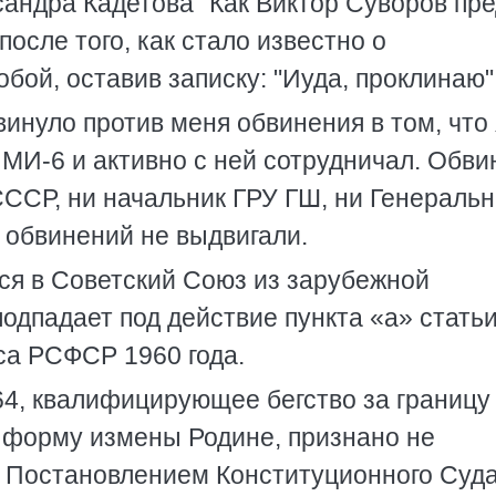
ксандра Кадетова "Как Виктор Суворов пр
после того, как стало известно о
обой, оставив записку: "Иуда, проклинаю"
инуло против меня обвинения в том, что
 МИ-6 и активно с ней сотрудничал. Обви
СССР, ни начальник ГРУ ГШ, ни Генераль
 обвинений не выдвигали.
лся в Советский Союз из зарубежной
одпадает под действие пункта «а» статьи
са РСФСР 1960 года.
64, квалифицирующее бегство за границу
к форму измены Родине, признано не
 Постановлением Конституционного Суд