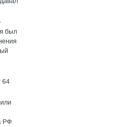
едавал
.
 я был
нения
ный
 64
 или
а РФ