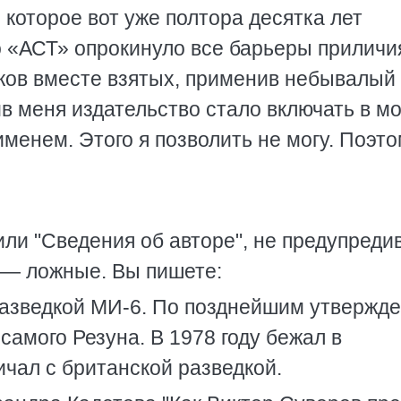
 которое вот уже полтора десятка лет
о «АСТ» опрокинуло все барьеры приличи
ков вместе взятых, применив небывалый
в меня издательство стало включать в м
именем. Этого я позволить не могу. Поэт
или "Сведения об авторе", не предупреди
и — ложные. Вы пишете:
разведкой МИ-6. По позднейшим утвержд
самого Резуна. В 1978 году бежал в
чал с британской разведкой.