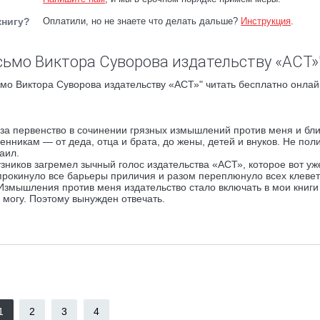
книгу?
Оплатили, но не знаете что делать дальше?
Инструкция
.
сьмо Виктора Суворова издательству «АСТ»
мо Виктора Суворова издательству «АСТ»" читать бесплатно онлай
я за первенство в сочинении грязных измышлений против меня и бл
енникам — от деда, отца и брата, до жены, детей и внуков. Не пол
аил.
узников загремел зычный голос издательства «АСТ», которое вот уж
опрокинуло все барьеры приличия и разом переплюнуло всех клеве
Измышления против меня издательство стало включать в мои книги
 могу. Поэтому вынужден отвечать.
1
2
3
4