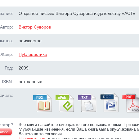
вание:
Открытое письмо Виктора Суворова издательству «АСТ»
Автор:
Виктор Суворов
ьство:
неизвестно
Жанр:
Публицистика
Год:
2009
ISBN:
нет данных
ачать:
автор?
Все книги на сайте размещаются его пользователями. Принос
глубочайшие извинения, если Ваша книга была опубликована б
алоба
Вашего на то согласия.
Напишите нам
, и мы в срочном порядке примем меры.