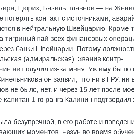
ерн, Цюрих, Базель, главное — на Женев
е потерять контакт с источниками, авар
аются в нейтральную Швейцарию. Кроме т
 а тигриный пай всех финансовых операц
через банки Швейцарии. Потому должност
льская (адмиральская). Звание контр-
ин не получил из-за меня. Уж ему бы по
нельникова он заявил, что ни в ГРУ, ни 
в не было, нет, и через 15 лет после мо
е капитан 1-го ранга Калинин подтвердил
ла безупречной, в его работе и поведен
вающих моментов. Резун во время обуче