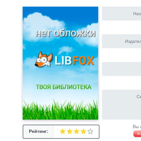
Наз
Издател
Ск
Вы 
Рейтинг:
Ж