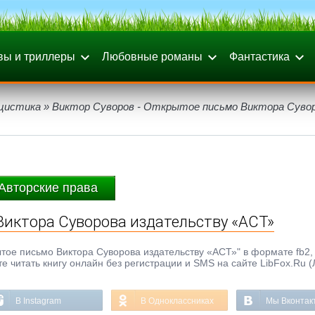
вы и триллеры
Любовные романы
Фантастика
цистика
» Виктор Суворов - Открытое письмо Виктора Суво
Авторские права
Виктора Суворова издательству «АСТ»
тое письмо Виктора Суворова издательству «АСТ»" в формате fb2, e
те читать книгу онлайн без регистрации и SMS на сайте LibFox.Ru 
В Instagram
В Одноклассниках
Мы Вконтак