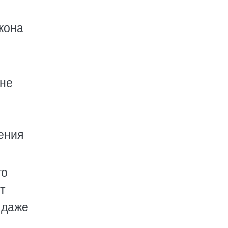
кона
 не
дения
го
т
 даже