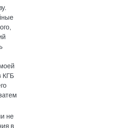
у.
ийные
ого,
ий
ь
 моей
в КГБ
его
 затем
ии не
ния в