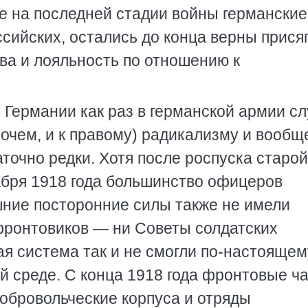
 на последней стадии войны германские
ссийских, остались до конца верны присяг
ва и лояльность по отношению к
 Германии как раз в германской армии с
рочем, и к правому) радикализму и вообщ
очно редки. Хотя после роспуска старой
абря 1918 года большинство офицеров
шние посторонние силы также не имели
 фронтовиков — ни Советы солдатских
ая система так и не смогли по-настоящем
й среде. С конца 1918 года фронтовые ч
добровольческие корпуса и отряды