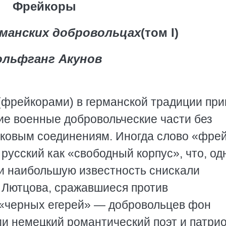
Фрейкоры
рманских добровольцах
(том I)
ольфганг Акунов
(фрейкорами) в германской традиции при
е военные добровольческие части без
сковым соединениям. Иногда слово «фре
русский как «свободный корпус», что, од
ии наибольшую известность снискали
 Лютцова, сражавшиеся против
 «черных егерей» — добровольцев фон
и немецкий романтический поэт и патри