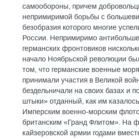
самообороны, причем добровольц
непримиримой борьбы с большевиз
безобразия которого многие успе
России. Непримиримо антибольше
германских фронтовиков нисколько
начало Ноябрьской революции был
том, что германские военные моряк
принимали участия в Великой войн
бездельничали на своих базах и п
штыки» отданный, как им казалос
Имперским военно-морским флото
британским «Гранд Флитом». На ф
кайзеровской армии годами вместе