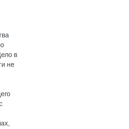
тва
то
Дело в
ти не
щего
с
ах,