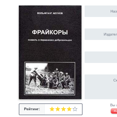
Наз
Издател
Ск
Вы 
Рейтинг:
Ж