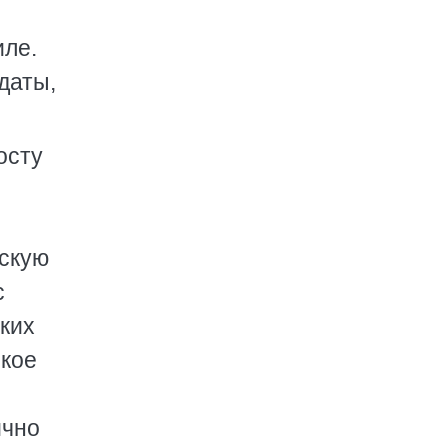
иле.
даты,
осту
-
нскую
с
ких
ское
ично