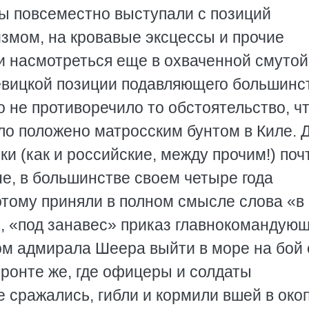
ы повсеместно выступали с позиций
мом, на кровавые эксцессы и прочие
ли насмотреться еще в охваченной смутой
вицкой позиции подавляющего большинс
 не противоречило то обстоятельство, ч
о положено матросским бунтом в Киле. 
и (как и российские, между прочим!) поч
е, в большинстве своем четыре года
отому приняли в полном смысле слова «в
ь, «под занавес» приказ главнокомандую
м адмирала Шеера выйти в море на бой 
ронте же, где офицеры и солдаты
 сражались, гибли и кормили вшей в окоп