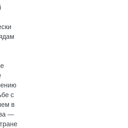
й
ески
рядам
ь
ие
е
шению
ьбе с
ием в
тва —
стране