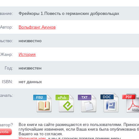
вание:
Фрейкоры 1.Повесть о германских добровольцах
Автор:
Вольфганг Акунов
ьство:
неизвестно
Жанр:
История
Год:
неизвестен
ISBN:
нет данных
ачать:
автор?
Все книги на сайте размещаются его пользователями. Принос
глубочайшие извинения, если Ваша книга была опубликована б
алоба
Вашего на то согласия.
Напишите нам
, и мы в срочном порядке примем меры.