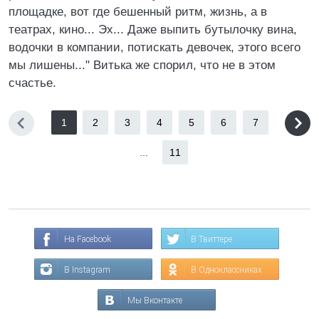
площадке, вот где бешенный ритм, жизнь, а в
театрах, кино... Эх... Даже выпить бутылочку вина,
водочки в компании, потискать девочек, этого всего
мы лишены..." Витька же спорил, что не в этом
счастье.
1
2
3
4
5
6
7
...
11
На Facebook
В Твиттере
В Instagram
В Одноклассниках
Мы Вконтакте