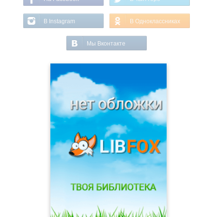
В Instagram
В Одноклассниках
Мы Вконтакте