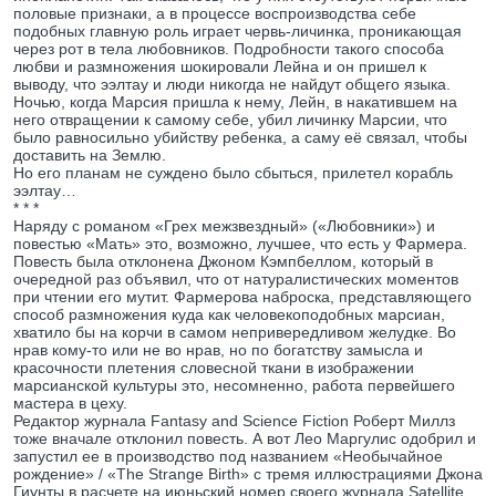
половые признаки, а в процессе воспроизводства себе
подобных главную роль играет червь-личинка, проникающая
через рот в тела любовников. Подробности такого способа
любви и размножения шокировали Лейна и он пришел к
выводу, что ээлтау и люди никогда не найдут общего языка.
Ночью, когда Марсия пришла к нему, Лейн, в накатившем на
него отвращении к самому себе, убил личинку Марсии, что
было равносильно убийству ребенка, а саму её связал, чтобы
доставить на Землю.
Но его планам не суждено было сбыться, прилетел корабль
ээлтау…
* * *
Наряду с романом «Грех межзвездный» («Любовники») и
повестью «Мать» это, возможно, лучшее, что есть у Фармера.
Повесть была отклонена Джоном Кэмпбеллом, который в
очередной раз объявил, что от натуралистических моментов
при чтении его мутит. Фармерова наброска, представляющего
способ размножения куда как человекоподобных марсиан,
хватило бы на корчи в самом непривередливом желудке. Во
нрав кому-то или не во нрав, но по богатству замысла и
красочности плетения словесной ткани в изображении
марсианской культуры это, несомненно, работа первейшего
мастера в цеху.
Редактор журнала Fantasy and Science Fiction Роберт Миллз
тоже вначале отклонил повесть. А вот Лео Маргулис одобрил и
запустил ее в производство под названием «Необычайное
рождение» / «The Strange Birth» с тремя иллюстрациями Джона
Гиунты в расчете на июньский номер своего журнала Satellite