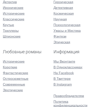
Детектив
Героическая
Иронические
Детективная
Исторические
Космическая
Классические
Научная
Крутые
Психологическая
Триллеры
Ужасы и Мистика
Шпионские
Фэнтези
Эпическая
Любовные романы
Информация
Исторические
Мы Вконтакте
Короткие
В Одноклассниках
Фантастические
На Facebook
Остросюжетные
В Твиттере
Современные
В Instagram
Эротические
Правообладателям
Политика
конфиденциальности