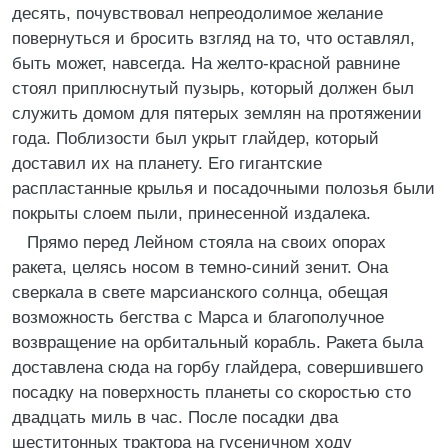
десять, почувствовал непреодолимое желание
повернуться и бросить взгляд на то, что оставлял,
быть может, навсегда. На желто-красной равнине
стоял приплюснутый пузырь, который должен был
служить домом для пятерых землян на протяжении
года. Поблизости был укрыт глайдер, который
доставил их на планету. Его гигантские
распластанные крылья и посадочными полозья были
покрыты слоем пыли, принесенной издалека.
Прямо перед Лейном стояла на своих опорах
ракета, целясь носом в темно-синий зенит. Она
сверкала в свете марсианского солнца, обещая
возможность бегства с Марса и благополучное
возвращение на орбитальный корабль. Ракета была
доставлена сюда на горбу глайдера, совершившего
посадку на поверхность планеты со скоростью сто
двадцать миль в час. После посадки два
шеститонных трактора на гусеничном ходу