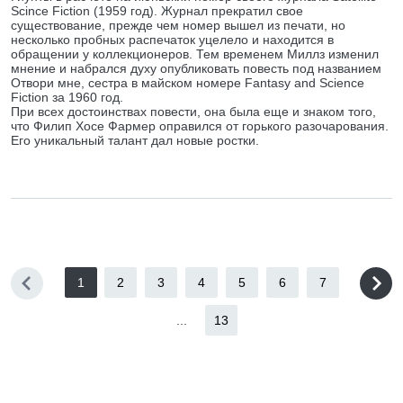
Scince Fiction (1959 год). Журнал прекратил свое
существование, прежде чем номер вышел из печати, но
несколько пробных распечаток уцелело и находится в
обращении у коллекционеров. Тем временем Миллз изменил
мнение и набрался духу опубликовать повесть под названием
Отвори мне, сестра в майском номере Fantasy and Science
Fiction за 1960 год.
При всех достоинствах повести, она была еще и знаком того,
что Филип Хосе Фармер оправился от горького разочарования.
Его уникальный талант дал новые ростки.
1
2
3
4
5
6
7
...
13