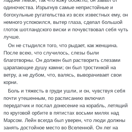
ладони левой, так что кожу обожгло, он завыл от
одиночества. Изрыгнув самые непристойные и
богохульные ругательства из всех известных ему, он
немного успокоился, вытер глаза, сделал большой
глоток шотландского виски и почувствовал себя чуть
лучше.
Он не стыдился того, что рыдает, как женщина.
После всею, что случилось, слезы были
благотворны. Он должен был растворить слезами
царапающие душу камни; он был тростинкой на
ветру, а не дубом, что, валясь, выворачивает свои
корни.
Боль и тяжесть в груди ушли, и он, чувствуя себя
почти утешенным, по расписанию включил
передатчик и послал донесение на корабль, летящий
по круговой орбите в пятистах восьми милях над
Марсом. Лейн всегда был уверен, что люди должны
занять достойное место во Вселенной. Он лег на