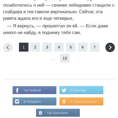
позаботились о ней — своими лебедками стащили с
глайдера и поставили вертикально. Сейчас эта
ракета ждала его и еще четверых.
— Я вернусь, — прошептал он ей. — Если даже
никого не найду, я подниму тебя сам.
1
2
3
4
5
6
7
...
13
На Facebook
В Твиттере
В Instagram
В Одноклассниках
Мы Вконтакте