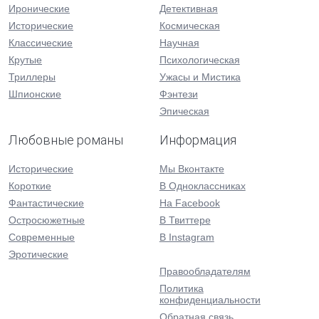
Иронические
Детективная
Исторические
Космическая
Классические
Научная
Крутые
Психологическая
Триллеры
Ужасы и Мистика
Шпионские
Фэнтези
Эпическая
Любовные романы
Информация
Исторические
Мы Вконтакте
Короткие
В Одноклассниках
Фантастические
На Facebook
Остросюжетные
В Твиттере
Современные
В Instagram
Эротические
Правообладателям
Политика
конфиденциальности
Обратная связь