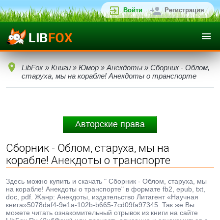
Войти
Регистрация
LibFox
»
Книги
»
Юмор
»
Анекдоты
» Сборник - Облом,
старуха, мы на корабле! Анекдоты о транспорте
Авторские права
Сборник - Облом, старуха, мы на
корабле! Анекдоты о транспорте
Здесь можно купить и скачать " Сборник - Облом, старуха, мы
на корабле! Анекдоты о транспорте" в формате fb2, epub, txt,
doc, pdf. Жанр: Анекдоты, издательство Литагент «Научная
книга»5078daf4-9e1a-102b-b665-7cd09fa97345. Так же Вы
можете читать ознакомительный отрывок из книги на сайте