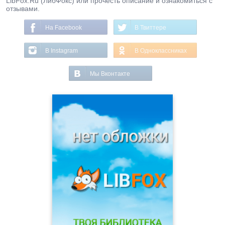
LibFox.Ru (ЛибФокс) или прочесть описание и ознакомиться с
отзывами.
На Facebook
В Твиттере
В Instagram
В Одноклассниках
Мы Вконтакте