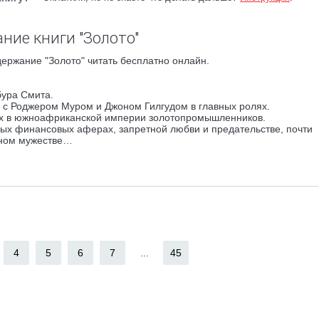
ние книги "Золото"
ержание "Золото" читать бесплатно онлайн.
бура Смита.
 с Роджером Муром и Джоном Гилгудом в главных ролях.
их в южноафриканской империи золотопромышленников.
ных финансовых аферах, запретной любви и предательстве, почти
жном мужестве…
4
5
6
7
...
45