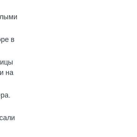
елыми
оре в
тицы
и на
ра.
ясали