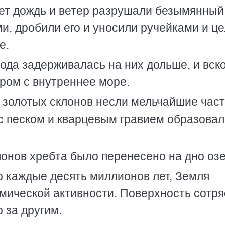
лет дождь и ветер разрушали безымянный
и, дробили его и уносили ручейками и ц
е.
ода задерживалась на них дольше, и вск
ром с внутреннее море.
с золотых склонов несли мельчайшие час
с песком и кварцевым гравием образовал
лонов хребта было перенесено на дно озе
о каждые десять миллионов лет, Земля
смической активности. Поверхность сотр
 за другим.