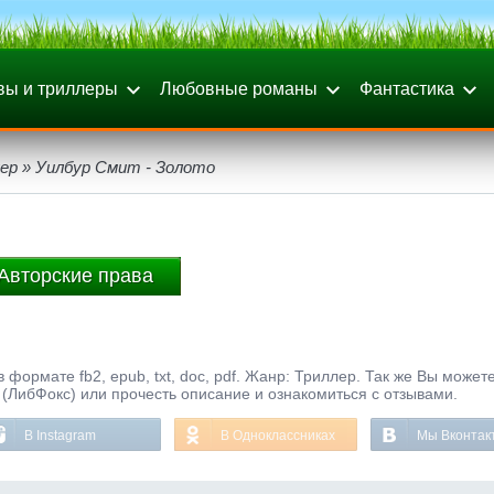
вы и триллеры
Любовные романы
Фантастика
ер
» Уилбур Смит - Золото
Авторские права
 формате fb2, epub, txt, doc, pdf. Жанр: Триллер. Так же Вы можете
 (ЛибФокс) или прочесть описание и ознакомиться с отзывами.
В Instagram
В Одноклассниках
Мы Вконтак