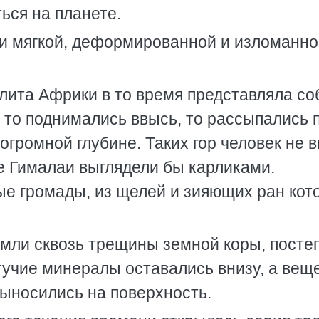
ься на планете.
 и мягкой, деформированной и изломанно
лита Африки в то время представляла со
 то поднимались ввысь, то рассыпались 
громной глубине. Таких гор человек не 
е Гималаи выглядели бы карликами.
ные громады, из щелей и зияющих ран кот
мли сквозь трещины земной коры, посте
тучие минералы оставались внизу, а вещ
выносились на поверхность.