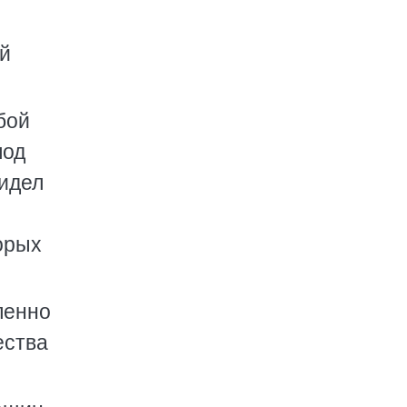
й
бой
под
видел
орых
пенно
ества