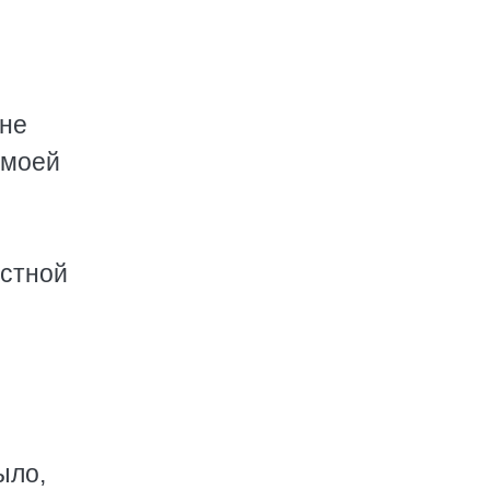
ене
 моей
естной
ыло,