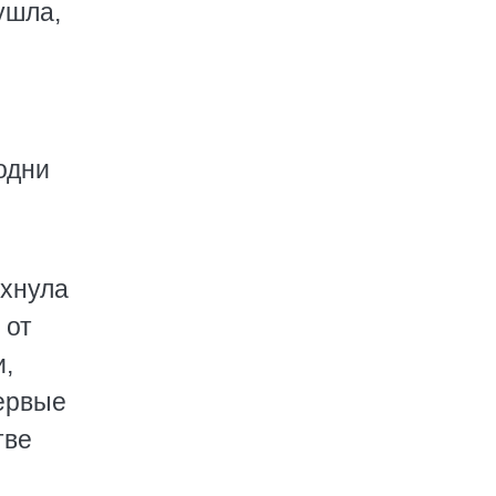
ушла,
одни
ыхнула
 от
и,
первые
тве