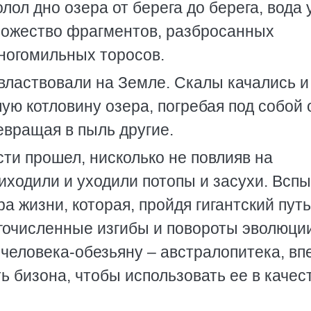
лол дно озера от берега до берега, вода 
ножество фрагментов, разбросанных
многомильных торосов.
властвовали на Земле. Скалы качались и
ю котловину озера, погребая под собой 
евращая в пыль другие.
ти прошел, нисколько не повлияв на
иходили и уходили потопы и засухи. Всп
а жизни, которая, пройдя гигантский путь
гочисленные изгибы и повороты эволюци
 человека-обезьяну – австралопитека, в
ь бизона, чтобы использовать ее в качес