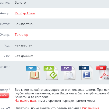
вание:
Золото
Автор:
Уилбур Смит
ьство:
неизвестно
Жанр:
Триллер
Год:
неизвестен
ISBN:
нет данных
ачать:
автор?
Все книги на сайте размещаются его пользователями. Принос
глубочайшие извинения, если Ваша книга была опубликована б
алоба
Вашего на то согласия.
Напишите нам
, и мы в срочном порядке примем меры.
книгу?
Оплатили, но не знаете что делать дальше?
Инструкция
.