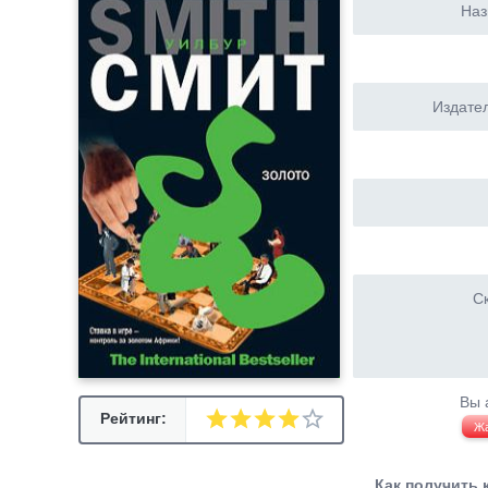
Наз
Издател
Ск
Вы 
Рейтинг:
Ж
Как получить 