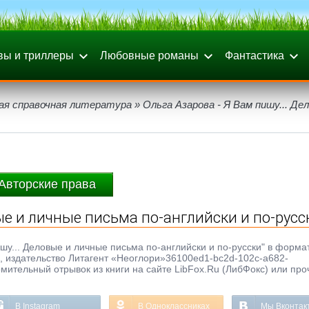
вы и триллеры
Любовные романы
Фантастика
ая справочная литература
» Ольга Азарова - Я Вам пишу... Де
Авторские права
вые и личные письма по-английски и по-русс
шу... Деловые и личные письма по-английски и по-русски" в формат
ра, издательство Литагент «Неоглори»36100ed1-bc2d-102c-a682-
омительный отрывок из книги на сайте LibFox.Ru (ЛибФокс) или про
В Instagram
В Одноклассниках
Мы Вконтак