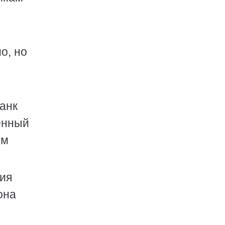
о, но
банк
енный
ем
ния
она