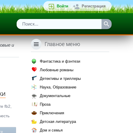
Войти
Регистрация
Главное меню
ловые и
Фантастика и фэнтези
Любовные романы
Детективы и триллеры
Наука, Образование
ки
Документальные
Проза
е fb2,
Приключения
честь
Детская литература
Дом и семья
те