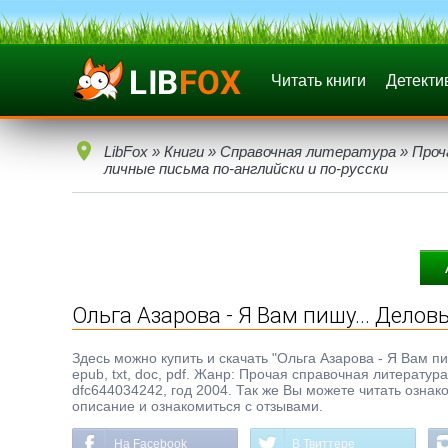
Читать книги
Детекти
LibFox
»
Книги
»
Справочная литература
»
Проч
личные письма по-английски и по-русски
Ольга Азарова - Я Вам пишу... Дело
Здесь можно купить и скачать "Ольга Азарова - Я Вам пи
epub, txt, doc, pdf. Жанр: Прочая справочная литерату
dfc644034242, год 2004. Так же Вы можете читать ознак
описание и ознакомиться с отзывами.
На Facebook
В Твиттере