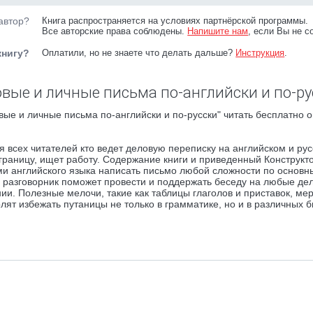
автор?
Книга распространяется на условиях партнёрской программы.
Все авторские права соблюдены.
Напишите нам
, если Вы не с
книгу?
Оплатили, но не знаете что делать дальше?
Инструкция
.
овые и личные письма по-английски и по-ру
вые и личные письма по-английски и по-русски" читать бесплатно о
всех читателей кто ведет деловую переписку на английском и ру
 границу, ищет работу. Содержание книги и приведенный Конструкт
и английского языка написать письмо любой сложности по основ
й разговорник поможет провести и поддержать беседу на любые де
и. Полезные мелочи, такие как таблицы глаголов и приставок, мер
ят избежать путаницы не только в грамматике, но и в различных 