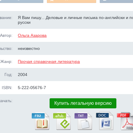
вание:
Я Вам пишу... Деловые и личные письма по-английски и п
русски
Автор:
Ольга Азарова
ьство:
неизвестно
Жанр:
Прочая справочная литература
Год:
2004
ISBN:
5-222-05676-7
ачать:
Купить легальную версию