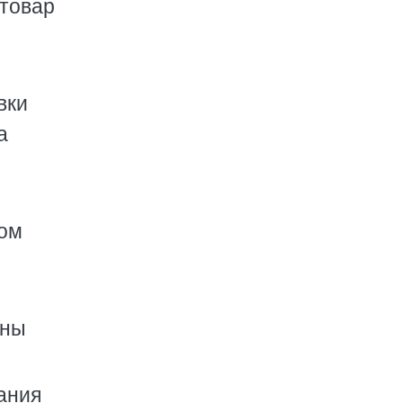
 товар
вки
а
ком
ены
ания