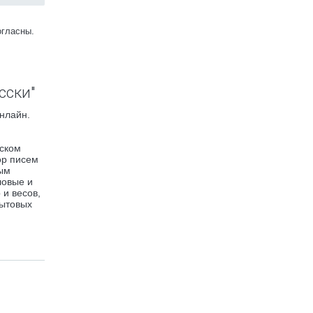
огласны.
сски"
нлайн.
сском
ор писем
ным
ловые и
 и весов,
бытовых