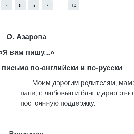
4
5
6
7
...
10
О. Азарова
«Я вам пишу...»
письма по-английски и по-русски
Моим дорогим родителям, мам
папе, с любовью и благодарностью
постоянную поддержку.
Введение