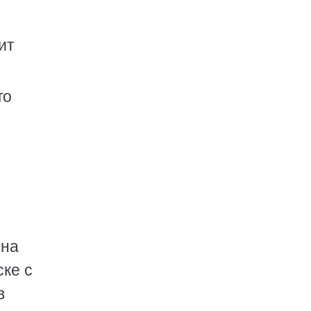
ит
го
 на
ске с
в