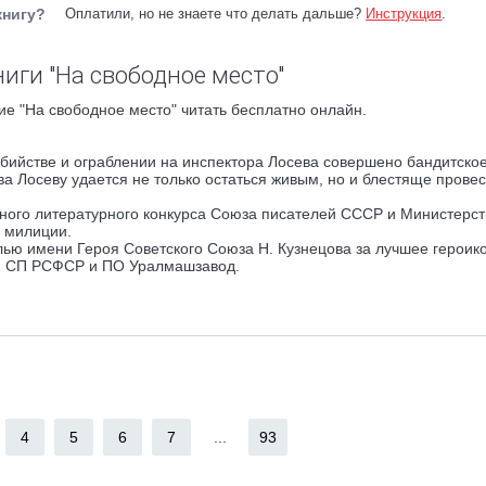
книгу?
Оплатили, но не знаете что делать дальше?
Инструкция
.
иги "На свободное место"
е "На свободное место" читать бесплатно онлайн.
убийстве и ограблении на инспектора Лосева совершено бандитско
а Лосеву удается не только остаться живым, но и блестяще провес
ного литературного конкурса Союза писателей СССР и Министерст
й милиции.
ью имени Героя Советского Союза Н. Кузнецова за лучшее героико
ой СП РСФСР и ПО Уралмашзавод.
4
5
6
7
...
93