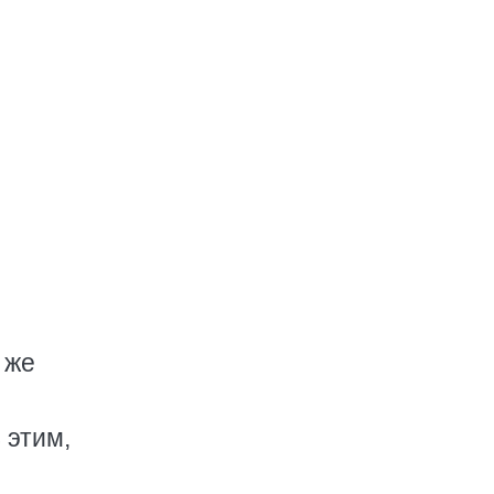
 же
 этим,