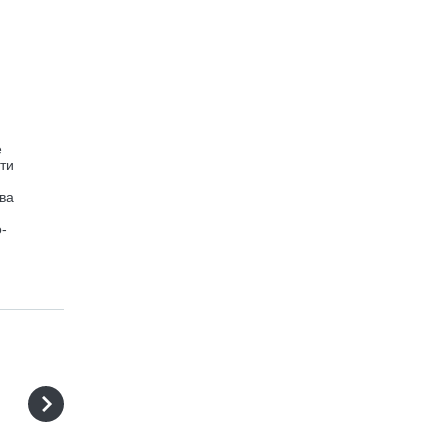
е
ти
ва
-