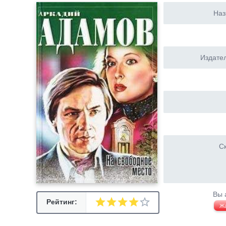
Наз
Издател
Ск
Вы 
Рейтинг:
Ж