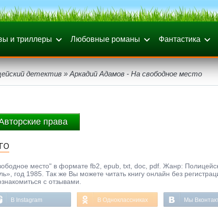
вы и триллеры
Любовные романы
Фантастика
цейский детектив
» Аркадий Адамов - На свободное место
Авторские права
то
ободное место" в формате fb2, epub, txt, doc, pdf. Жанр: Полицейс
ль», год 1985. Так же Вы можете читать книгу онлайн без регистра
ознакомиться с отзывами.
В Instagram
В Одноклассниках
Мы Вконтак