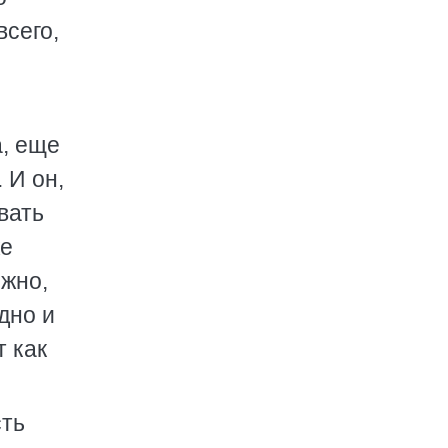
всего,
а, еще
 И он,
вать
же
ожно,
дно и
т как
сть