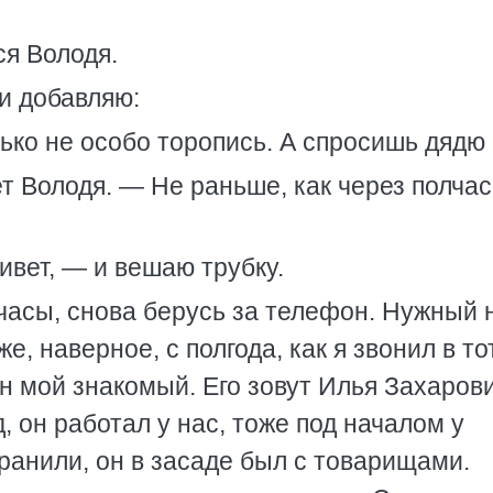
ся Володя.
и добавляю:
лько не особо торопись. А спросишь дядю
т Володя. — Не раньше, как через полча
вет, — и вешаю трубку.
 часы, снова берусь за телефон. Нужный
е, наверное, с полгода, как я звонил в то
н мой знакомый. Его зовут Илья Захарови
д, он работал у нас, тоже под началом у
ранили, он в засаде был с товарищами.