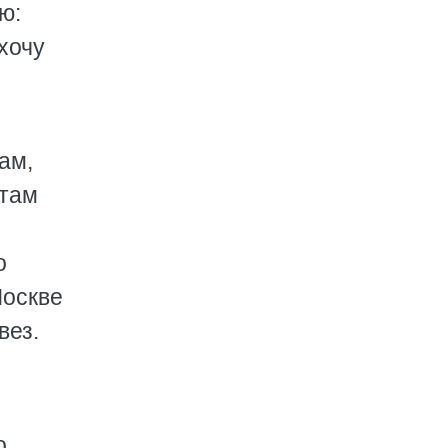
ю:
 хочу
ам,
 там
о
Москве
вез.
о