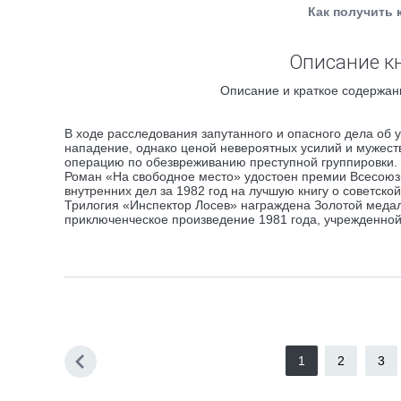
Как получить 
Описание кн
Описание и краткое содержани
В ходе расследования запутанного и опасного дела об 
нападение, однако ценой невероятных усилий и мужеств
операцию по обезвреживанию преступной группировки.
Роман «На свободное место» удостоен премии Всесоюз
внутренних дел за 1982 год на лучшую книгу о советско
Трилогия «Инспектор Лосев» награждена Золотой медал
приключенческое произведение 1981 года, учрежденн
1
2
3