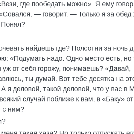
«Вези, где пообедать можно». Я ему говор
 «Совался, — говорит. — Только я за обед
. Понял?
очевать найдешь где? Полсотни за ночь д
рю: «Подумать надо. Одно место есть, но
 уж от себя горожу, понимаешь? «Давай,
равлюсь, ты думай. Вот тебе десятка на эт
А я деловой, такой деловой, что у вас в 
 всякий случай поближе к вам, в «Баку» от
о с ним?
и?
 меня такая хаза? Но только отпускать ег