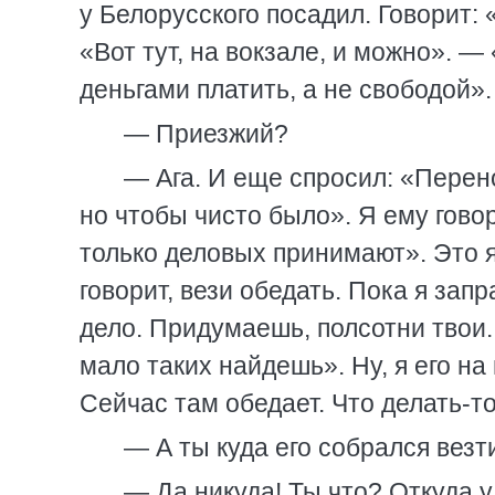
у Белорусского посадил. Говорит: 
«Вот тут, на вокзале, и можно». —
деньгами платить, а не свободой»
— Приезжий?
— Ага. И еще спросил: «Перен
но чтобы чисто было». Я ему гово
только деловых принимают». Это я
говорит, вези обедать. Пока я зап
дело. Придумаешь, полсотни твои. 
мало таких найдешь». Ну, я его на
Сейчас там обедает. Что делать-т
— А ты куда его собрался везт
— Да никуда! Ты что? Откуда у