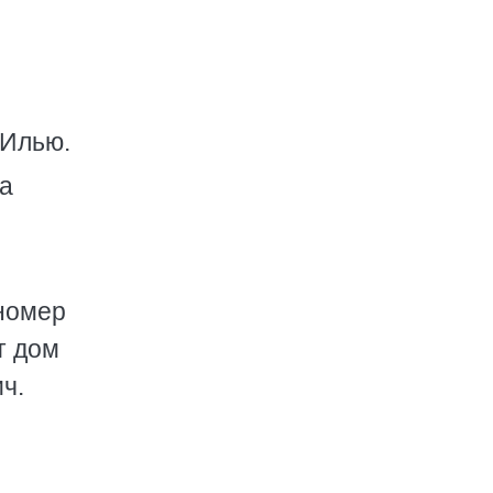
 Илью.
са
 номер
т дом
ч.