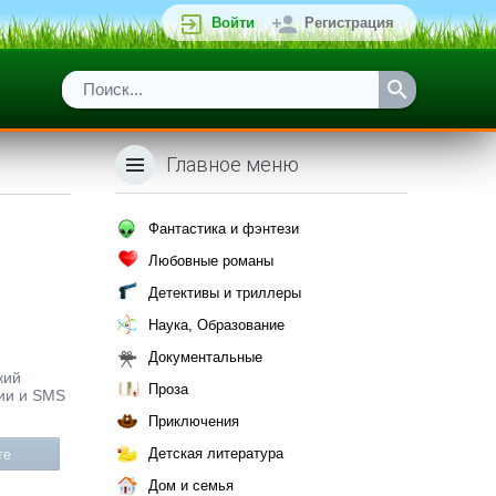
Войти
Регистрация
Главное меню
Фантастика и фэнтези
Любовные романы
Детективы и триллеры
Наука, Образование
Документальные
кий
Проза
ции и SMS
Приключения
Детская литература
те
Дом и семья