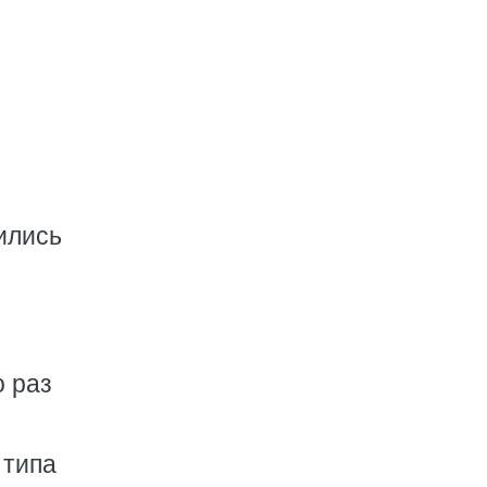
ились
о раз
 типа