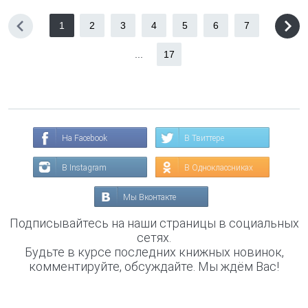
1
2
3
4
5
6
7
...
17
На Facebook
В Твиттере
В Instagram
В Одноклассниках
Мы Вконтакте
Подписывайтесь на наши страницы в социальных
сетях.
Будьте в курсе последних книжных новинок,
комментируйте, обсуждайте. Мы ждём Вас!