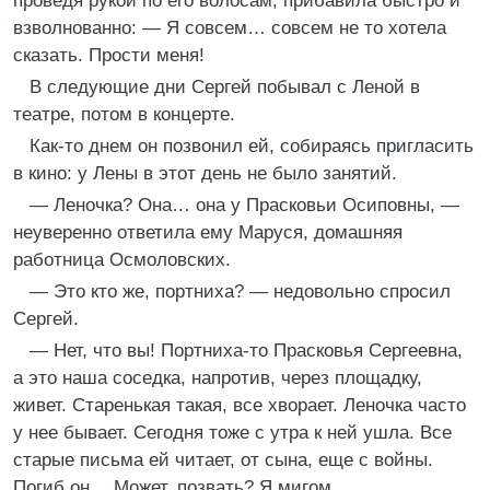
проведя рукой по его волосам, прибавила быстро и
взволнованно: — Я совсем… совсем не то хотела
сказать. Прости меня!
В следующие дни Сергей побывал с Леной в
театре, потом в концерте.
Как-то днем он позвонил ей, собираясь пригласить
в кино: у Лены в этот день не было занятий.
— Леночка? Она… она у Прасковьи Осиповны, —
неуверенно ответила ему Маруся, домашняя
работница Осмоловских.
— Это кто же, портниха? — недовольно спросил
Сергей.
— Нет, что вы! Портниха-то Прасковья Сергеевна,
а это наша соседка, напротив, через площадку,
живет. Старенькая такая, все хворает. Леночка часто
у нее бывает. Сегодня тоже с утра к ней ушла. Все
старые письма ей читает, от сына, еще с войны.
Погиб он… Может, позвать? Я мигом.