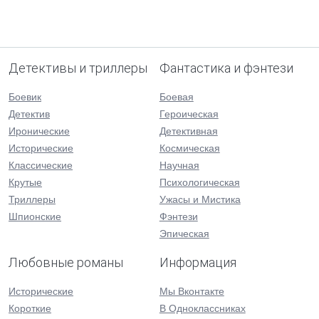
Детективы и триллеры
Фантастика и фэнтези
Боевик
Боевая
Детектив
Героическая
Иронические
Детективная
Исторические
Космическая
Классические
Научная
Крутые
Психологическая
Триллеры
Ужасы и Мистика
Шпионские
Фэнтези
Эпическая
Любовные романы
Информация
Исторические
Мы Вконтакте
Короткие
В Одноклассниках