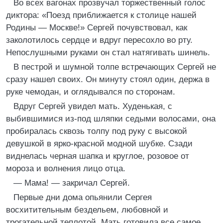
Во всех вагонах прозвучал торжественный голос
диктора: «Поезд приближается к столице нашей
Родины — Москве!» Сергей почувствовал, как
заколотилось сердце и вдруг пересохло во рту.
Непослушными руками он стал натягивать шинель.
В пестрой и шумной толпе встречающих Сергей не
сразу нашел своих. Он минуту стоял один, держа в
руке чемодан, и оглядывался по сторонам.
Вдруг Сергей увидел мать. Худенькая, с
выбившимися из-под шляпки седыми волосами, она
пробиралась сквозь толпу под руку с высокой
девушкой в ярко-красной модной шубке. Сзади
виднелась черная шапка и круглое, розовое от
мороза и волнения лицо отца.
— Мама! — закричал Сергей.
Первые дни дома опьянили Сергея
восхитительным бездельем, любовной и
трогательной теплотой. Мать готовила все самое