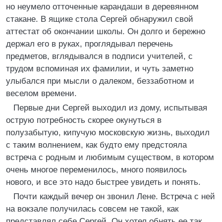
но неумело отточенные карандаши в деревянном
стакане. В ящике стола Сергей обнаружил свой
аттестат об окончании школы. Он долго и бережно
держал его в руках, проглядывал перечень
предметов, вглядывался в подписи учителей, с
трудом вспоминая их фамилии, и чуть заметно
улыбался при мысли о далеком, беззаботном и
веселом времени.
Первые дни Сергей выходил из дому, испытывая
острую потребность скорее окунуться в
полузабытую, кипучую московскую жизнь, выходил
с таким волнением, как будто ему предстояла
встреча с родным и любимым существом, в котором
очень многое переменилось, много появилось
нового, и все это надо быстрее увидеть и понять.
Почти каждый вечер он звонил Лене. Встреча с ней
на вокзале получилась совсем не такой, как
представлял себе Сергей. Он хотел обнять ее так