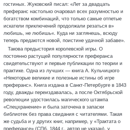
гостиных. Жуковский писал: «Лет за двадцать
преферанс настолько очаровал всех разумностью и
богатством комбинаций, что только самые отпетые
искатели приключений продолжали резаться в»
любишь, не любишь«. Куда ни заглянешь, всюду
теперь предаются новой, поистине удачной забаве».
Такова предыстория королевской игры. О
постоянно растущей популярности преферанса
свидетельствуют и первые публикации по теории и
практике. Одна из лучших — книга А. Кульчицкого
«Некоторые великие и полезные истины об игре
преферанс». Книга издана в Санкт-Петербурге в 1843
году, дважды переиздавалась, а после Октябрьской
революции удостоилась магического штампа
«Спецхранение» и была заточена в запаски
библиотек без права свидания с читателями. Такая
же судьба и у других книг, например, у «Трактата о
преферансе» (СПб, 1844 г., автор не указан), у