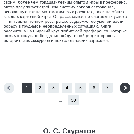
своим, более чем тридцатилетним опытом игры в преферанс,
автор предлагает стройную систему совершествования,
основанную как на математических расчетах, так и на общих
законах карточной игры. Он рассказывает о слагаемых успеха
— интуиции, точном розыгрыше, выдержке, об умении вести
борьбу в трудных и неопределенных ситуациях. Книга
рассчитана на широкий круг любителей преферанса, которые
помимо «науки побеждать» найдут в ней ряд интересных
исторических экскурсов и психологических зарисовок.
1
2
3
4
5
6
7
...
30
О. С. Скуратов