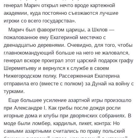
генерал Марич открыл нечто вроде картежной
академии, куда постоянно съезжаются лучшие
игроки со всего государства».
Марич был фаворитом царицы, а Шклов —
пожалованное ему Екатериной местечко с
двенадцатью деревнями. Очевидно, для того, чтобы
главнокомандующий больше на него не жаловался,
генерал вскоре проиграл этот царский подарок графу
Шереметьеву и вернулся к службе в своем
Нижегородском полку. Рассерженная Екатерина
отправила его (вместе с полком) за Дунай на войну с
турками.
Еще большее усиление азартной игры произошло
при Александре I. Как грибы после дождя росли
игорные дома и клубы при дворянских собраниях. В
моде были ломбер, кардилья, пикет, контра: Но
самыми азартными считались по праву польский