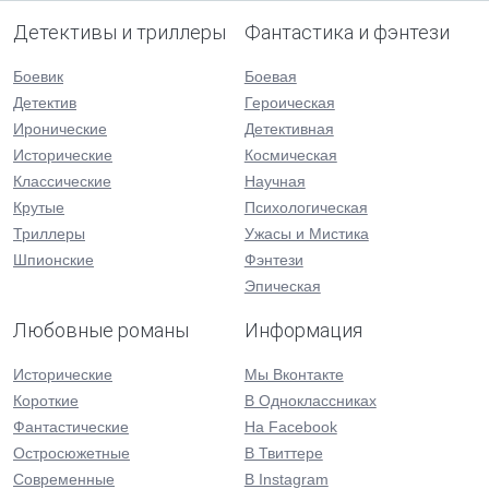
Детективы и триллеры
Фантастика и фэнтези
Боевик
Боевая
Детектив
Героическая
Иронические
Детективная
Исторические
Космическая
Классические
Научная
Крутые
Психологическая
Триллеры
Ужасы и Мистика
Шпионские
Фэнтези
Эпическая
Любовные романы
Информация
Исторические
Мы Вконтакте
Короткие
В Одноклассниках
Фантастические
На Facebook
Остросюжетные
В Твиттере
Современные
В Instagram