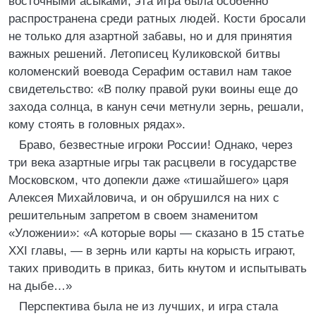
восточными асыками, эта игра была особенно
распространена среди ратных людей. Кости бросали
не только для азартной забавы, но и для принятия
важных решений. Летописец Куликовской битвы
коломенский воевода Серафим оставил нам такое
свидетельство: «В полку правой руки воины еще до
захода солнца, в канун сечи метнули зернь, решали,
кому стоять в головных рядах».
Браво, безвестные игроки России! Однако, через
три века азартные игры так расцвели в государстве
Московском, что допекли даже «тишайшего» царя
Алексея Михайловича, и он обрушился на них с
решительным запретом в своем знаменитом
«Уложении»: «А которые воры — сказано в 15 статье
XXI главы, — в зернь или карты на корысть играют,
таких приводить в приказ, бить кнутом и испытывать
на дыбе…»
Перспектива была не из лучших, и игра стала