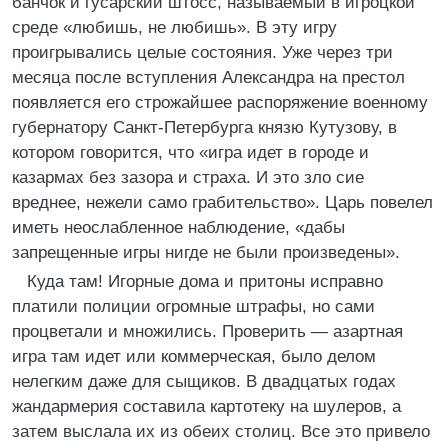
банчок и гусарский штосс, называемый в игроцкой
среде «любишь, не любишь». В эту игру
проигрывались целые состояния. Уже через три
месяца после вступления Александра на престол
появляется его строжайшее распоряжение военному
губернатору Санкт-Петербурга князю Кутузову, в
котором говорится, что «игра идет в городе и
казармах без зазора и страха. И это зло сие
вреднее, нежели само грабительство». Царь повелел
иметь неослабленное наблюдение, «дабы
запрещенные игры нигде не были произведены».
Куда там! Игорные дома и притоны исправно
платили полиции огромные штрафы, но сами
процветали и множились. Проверить — азартная
игра там идет или коммерческая, было делом
нелегким даже для сыщиков. В двадцатых годах
жандармерия составила картотеку на шулеров, а
затем выслала их из обеих столиц. Все это привело