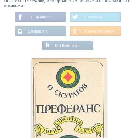
LibFox.Ru (ЛибФокс) или прочесть описание и ознакомиться с
отзывами.
На Facebook
В Твиттере
В Instagram
В Одноклассниках
Мы Вконтакте