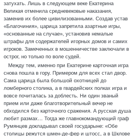
затухать. Лишь в следующем веке Екатерина
Великая отменила средневековые наказания,
заменив их более цивилизованными. Создав устав
«Благочиния», царица запретила азартные игры,
«основанные на случае», установив немалые
штрафы для содержателей игорных домов и самих
игроков. Замеченных в мошенничестве заключали в
острог, но только по воле судей.
Между тем, именно при Екатерине карточная игра
снова пошла в гору. Примером для всех стал двор.
Сама царица была большой охотницей до
ломберного столика, а в гвардейских полках игра и
вовсе почиталась за доблесть. Ни один званый
прием или даже благотворительный вечер не
обходился без карточного сражения. А русская душа
любит размах… Тогда же главнокомандующий граф
Румянцев докладывал своей государыне: «Обе
столицы режутся шмен-де-фер и штосс, а в Шклове