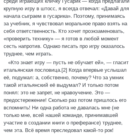
среди играющих кличку Гусарик ― когда предлагали
крупную игру в штосс, я всегда отвечал: «Давай для
начала сыграем в гусарика». Поэтому, принимаясь
за учебник, я чувствовал моральное право взять на
себя ответственность. Кто хочет проэкзаменовать,
«проверить технику» ― я готов в любой момент
сесть напротив. Однако писать про игру оказалось
труднее, чем играть.
«Кто знает игру ― пусть не обучает ей», ― гласит
итальянская пословица.[2] Когда впервые услышал
её, подумал: а, собственно, почему? Что за умник
такой итальянский её выдумал? И только потом
понял: это не запрет, не нравоучение. Это ―
предостережение! Сколько раз потом пришлось его
вспомнить! Ни одна работа не давалась мне (не
только мне, всей нашей команде, принимавшей
участие в создании книги о преферансе) труднее,
чем эта. Всё время преследовал какой-то рок!