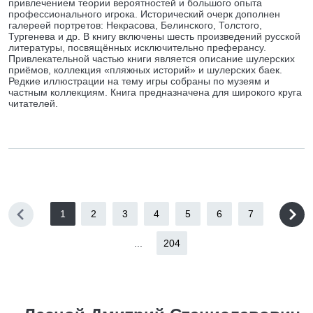
привлечением теории вероятностей и большого опыта
профессионального игрока. Исторический очерк дополнен
галереей портретов: Некрасова, Белинского, Толстого,
Тургенева и др. В книгу включены шесть произведений русской
литературы, посвящённых исключительно преферансу.
Привлекательной частью книги является описание шулерских
приёмов, коллекция «пляжных историй» и шулерских баек.
Редкие иллюстрации на тему игры собраны по музеям и
частным коллекциям. Книга предназначена для широкого круга
читателей.
1
2
3
4
5
6
7
...
204