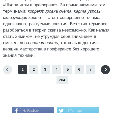
«Школа игры в преферанс». За применяемыми там
терминами:
корректировка счёта, карта угрозы,
сквизующая карта
― стоят совершенно точные,
однозначно трактуемые понятия. Без этих терминов
разобраться в теории сквиза невозможно. Как нельзя
стать химиком, не утруждая себя вниканием в
смысл слова
валентность
, так нельзя достичь
вершин мастерства в преферансе без хорошего
знания техники.
1
2
3
4
5
6
7
...
204
На Facebook
В Твиттере