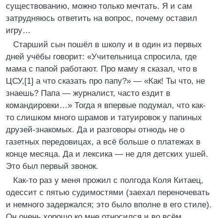
существованию, можно только мечтать. Я и сам
затрудняюсь ответить на вопрос, почему оставил
игру…
Старший сын пошёл в школу и в один из первых
дней учёбы говорит: «Учительница спросила, где
мама с папой работают. Про маму я сказал, что в
ЦСУ,[1] а что сказать про папу?» ― «Как! Ты что, не
знаешь? Папа ― журналист, часто ездит в
командировки…» Тогда я впервые подумал, что как-
то слишком много шрамов и татуировок у папиных
друзей-знакомых. Да и разговоры отнюдь не о
газетных передовицах, а всё больше о платежах в
конце месяца. Да и лексика ― не для детских ушей.
Это был первый звонок.
Как-то раз у меня прожил с полгода Коля Китаец,
одессит с пятью судимостями (заехал переночевать
и немного задержался; это было вполне в его стиле).
Он очень хорошо ко мне относился и во всём