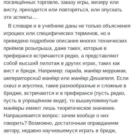
посвящённых торговле, заказу игры, мизеру или
висту, приходится или повторяться, или опускать
эти аспекты…
В словаре и в учебнике даны не только объяснения
игроцких или специфических терминов, но и
приведено подробное описание многих технических
приёмов розыгрыша, даже таких, которые в
преферансе встречаются редко, а представляют
собой высший пилотаж в других играх, таких как
вист и бридж. Например:
парада, манёвр мерримак,
императорский манёвр
или
манёвр Дешапеля
. Если
сквиз
и
впустка
, такие разнообразные и сложные в
бридже, встречаются и в преферансе (пусть редко,
пусть в упрощённом виде), то вышеупомянутые
манёвры имеют лишь теоретическое значение.
Напрашивается вопрос: зачем вообще о них
говорить? Возможно, достаточным оправданием
автору, недавно научившемуся играть в бридж,