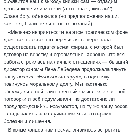
объявится наш к выходу книжки сам ― отдадим
деньги жене или матери (а кто знает, жив ли?).
Слава богу, объявился (но предположения наши,
кажется, были не лишены оснований).
«Мелкие» неприятности на этом трагическом фоне
даже как-то совестно перечислять: перестала
существовать издательская фирма, с которой был
договор на вёрстку и оформление. Хорошо, что вся
работа строилась на личных отношениях ― бывший
директор фирмы Лена Лебедева продолжала тянуть
нашу
артель «Напрасный труд»,
в одиночку,
повинуясь моральному долгу. Мы частенько
обсуждали с ней таинственный смысл злосчастной
поговорки и всё подумывали: не достаточно ли
предупреждений?.. Разумеется, на ту же чашу весов
складывались все случившиеся за это время
болезни и лишения.
В конце концов нам посчастливилось встретить