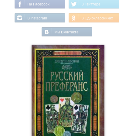
На Facebook
В Твиттере
В Instagram
В Одноклассниках
Мы Вконтакте