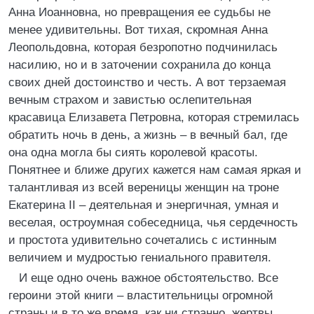
Анна Иоанновна, но превращения ее судьбы не
менее удивительны. Вот тихая, скромная Анна
Леопольдовна, которая безропотно подчинилась
насилию, но и в заточении сохранила до конца
своих дней достоинство и честь. А вот терзаемая
вечным страхом и завистью ослепительная
красавица Елизавета Петровна, которая стремилась
обратить ночь в день, а жизнь – в вечный бал, где
она одна могла бы сиять королевой красоты.
Понятнее и ближе других кажется нам самая яркая и
талантливая из всей вереницы женщин на троне
Екатерина II – деятельная и энергичная, умная и
веселая, остроумная собеседница, чья сердечность
и простота удивительно сочетались с истинным
величием и мудростью гениального правителя.
И еще одно очень важное обстоятельство. Все
героини этой книги – властительницы огромной
страны и в то же время, как ни странно, жертвы