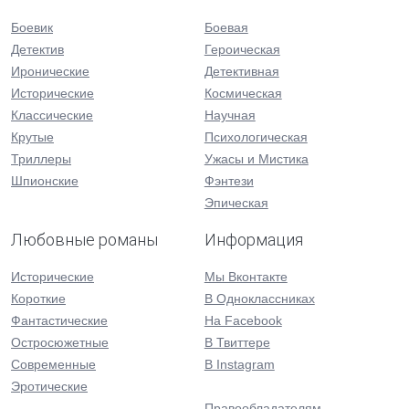
Боевик
Боевая
Детектив
Героическая
Иронические
Детективная
Исторические
Космическая
Классические
Научная
Крутые
Психологическая
Триллеры
Ужасы и Мистика
Шпионские
Фэнтези
Эпическая
Любовные романы
Информация
Исторические
Мы Вконтакте
Короткие
В Одноклассниках
Фантастические
На Facebook
Остросюжетные
В Твиттере
Современные
В Instagram
Эротические
Правообладателям