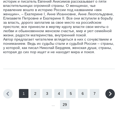
историк и писатель Евгений Анисимов рассказывает о пяти
властительницах огромной страны. О женщинах, чье
правление вошло в историю России под названием «век
женщин», – Екатерине I, Анне Иоанновне, Анне Леопольдовне,
Елизавете Петровне и Екатерине II. Все они вступили в борьбу
за власть, дорого заплатив за свое место на российском
престоле; все принесли в жертву идолу власти свои мечты о
любви и обыкновенном женском счастье, мир и уют семейной
жизни, радости материнства, внутренний покой.
Автор предлагает читателем вглядеться в них с сочувствием и
пониманием. Ведь их судьбы стали и судьбой России – страны,
у которой, как писал Николай Бердяев, женская душа; страны,
которая до сих пор ищет и не находит мира и покоя.
1
2
3
4
5
6
7
...
29