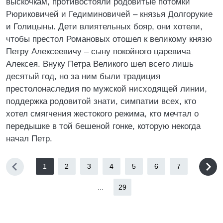
выскочкам, противостояли родовитые потомки
Рюриковичей и Гедиминовичей – князья Долгорукие
и Голицыны. Дети влиятельных бояр, они хотели,
чтобы престол Романовых отошел к великому князю
Петру Алексеевичу – сыну покойного царевича
Алексея. Внуку Петра Великого шел всего лишь
десятый год, но за ним были традиция
престолонаследия по мужской нисходящей линии,
поддержка родовитой знати, симпатии всех, кто
хотел смягчения жестокого режима, кто мечтал о
передышке в той бешеной гонке, которую некогда
начал Петр.
1
2
3
4
5
6
7
...
29