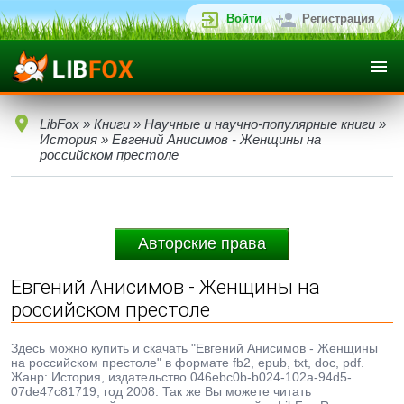
Войти
Регистрация
LibFox
»
Книги
»
Научные и научно-популярные книги
»
История
» Евгений Анисимов - Женщины на
российском престоле
Авторские права
Евгений Анисимов - Женщины на
российском престоле
Здесь можно купить и скачать "Евгений Анисимов - Женщины
на российском престоле" в формате fb2, epub, txt, doc, pdf.
Жанр: История, издательство 046ebc0b-b024-102a-94d5-
07de47c81719, год 2008. Так же Вы можете читать