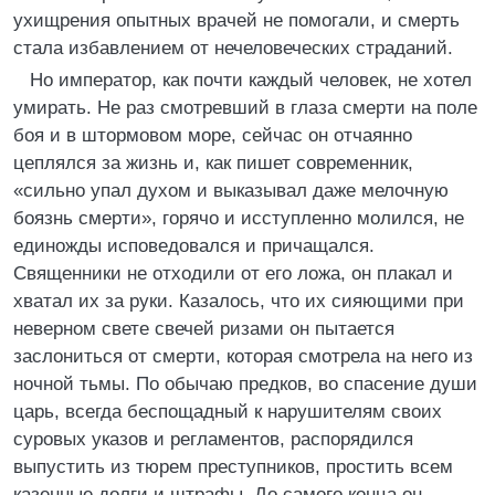
ухищрения опытных врачей не помогали, и смерть
стала избавлением от нечеловеческих страданий.
Но император, как почти каждый человек, не хотел
умирать. Не раз смотревший в глаза смерти на поле
боя и в штормовом море, сейчас он отчаянно
цеплялся за жизнь и, как пишет современник,
«сильно упал духом и выказывал даже мелочную
боязнь смерти», горячо и исступленно молился, не
единожды исповедовался и причащался.
Священники не отходили от его ложа, он плакал и
хватал их за руки. Казалось, что их сияющими при
неверном свете свечей ризами он пытается
заслониться от смерти, которая смотрела на него из
ночной тьмы. По обычаю предков, во спасение души
царь, всегда беспощадный к нарушителям своих
суровых указов и регламентов, распорядился
выпустить из тюрем преступников, простить всем
казенные долги и штрафы. До самого конца он