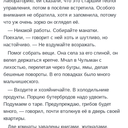
лабораторию, ей сказали, что это старший геолог
управления, потом в посёлке встретила. Особого
внимания не обратила, хотя и запомнила, потому
что уж очень зорко он оглядел её.
— Никакой работы. Собирайте манатки.
Поехали, — говорит с ней хоть и шутливо, но
настойчиво. — Не вздумайте возражать.
Помог собрать вещи. Она села за его спиной, он
велел держаться крепче. Мчал в Чульман с
лихостью, перелетая через бугры, ямы, делая
бешеные повороты. В его повадках было много
мальчишеского.
— Входите и хозяйничайте. В холодильнике
продукты. Порцию бутербродов надо удвоить.
Подумаем о таре. Предупреждаю, грибов будет
много, — говорил, почти втолкнув её в дверь своей
квартиры.
Две комнаты завалены книгами, журналами,