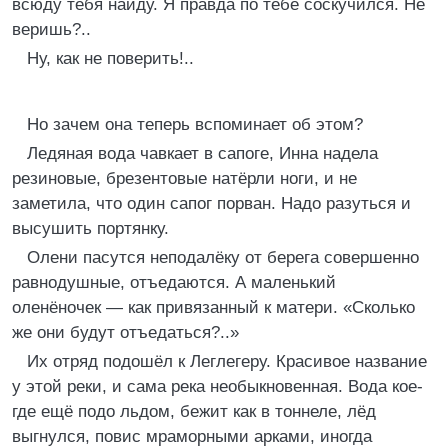
всюду тебя найду. Я правда по тебе соскучился. Не
веришь?..
Ну, как не поверить!..
Но зачем она теперь вспоминает об этом?
Ледяная вода чавкает в сапоге, Инна надела
резиновые, брезентовые натёрли ноги, и не
заметила, что один сапог порван. Надо разуться и
высушить портянку.
Олени пасутся неподалёку от берега совершенно
равнодушные, отъедаются. А маленький
оленёночек — как привязанный к матери. «Сколько
же они будут отъедаться?..»
Их отряд подошёл к Леглегеру. Красивое название
у этой реки, и сама река необыкновенная. Вода кое-
где ещё подо льдом, бежит как в тоннеле, лёд
выгнулся, повис мраморными арками, иногда