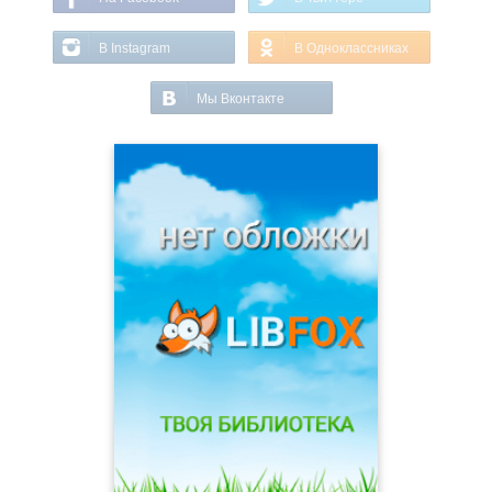
В Instagram
В Одноклассниках
Мы Вконтакте