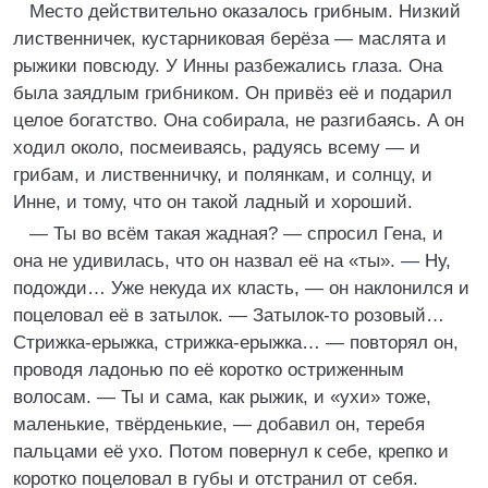
Место действительно оказалось грибным. Низкий
лиственничек, кустарниковая берёза — маслята и
рыжики повсюду. У Инны разбежались глаза. Она
была заядлым грибником. Он привёз её и подарил
целое богатство. Она собирала, не разгибаясь. А он
ходил около, посмеиваясь, радуясь всему — и
грибам, и лиственничку, и полянкам, и солнцу, и
Инне, и тому, что он такой ладный и хороший.
— Ты во всём такая жадная? — спросил Гена, и
она не удивилась, что он назвал её на «ты». — Ну,
подожди… Уже некуда их класть, — он наклонился и
поцеловал её в затылок. — Затылок-то розовый…
Стрижка-ерыжка, стрижка-ерыжка… — повторял он,
проводя ладонью по её коротко остриженным
волосам. — Ты и сама, как рыжик, и «ухи» тоже,
маленькие, твёрденькие, — добавил он, теребя
пальцами её ухо. Потом повернул к себе, крепко и
коротко поцеловал в губы и отстранил от себя.