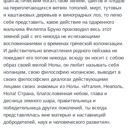
фантастическим богатством зелени, цветов и плодов
на переплетающихся ветвях тополей, мирт, тутовых
и каштановых деревьев и виноградных лоз, то легко
себе представить, какое действие на одаренного
мальчика Филиппа Бруно производил весь этот
земной рай с его никогда не исчезающими
воспоминаниями о временах греческой колонизации.
И действительно впечатления родного пейзажа не
покидают его потом никогда: всюду он носит с собою
образ своей милой Нолы, он любит называть себя
ноланцем, свою философию ноланскою, выводит в
своих философских диалогах действующими
лицами своих знакомых из Нолы. «Италия, Неаполь,
Нола! Страна, благословенная небом, глава и
десница земного шара, правительница и
победительница других поколений, ты всегда
представлялась мне матерью и наставницей
добродетелей, наук и человеческого развития».