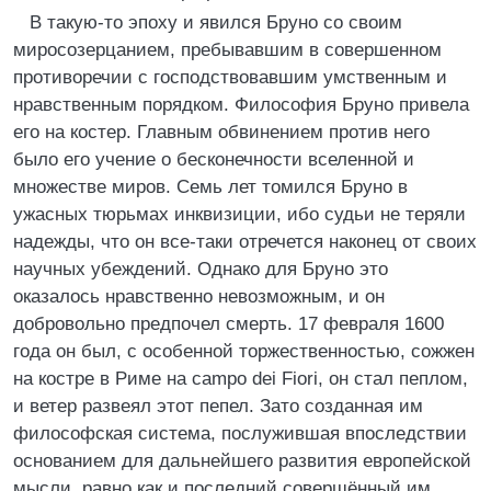
В такую-то эпоху и явился Бруно со своим
миросозерцанием, пребывавшим в совершенном
противоречии с господствовавшим умственным и
нравственным порядком. Философия Бруно привела
его на костер. Главным обвинением против него
было его учение о бесконечности вселенной и
множестве миров. Семь лет томился Бруно в
ужасных тюрьмах инквизиции, ибо судьи не теряли
надежды, что он все-таки отречется наконец от своих
научных убеждений. Однако для Бруно это
оказалось нравственно невозможным, и он
добровольно предпочел смерть. 17 февраля 1600
года он был, с особенной торжественностью, сожжен
на костре в Риме на campo dei Fiori, он стал пеплом,
и ветер развеял этот пепел. Зато созданная им
философская система, послужившая впоследствии
основанием для дальнейшего развития европейской
мысли, равно как и последний совершённый им