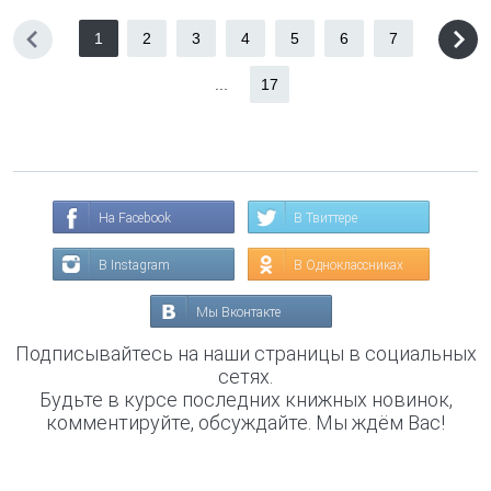
1
2
3
4
5
6
7
...
17
На Facebook
В Твиттере
В Instagram
В Одноклассниках
Мы Вконтакте
Подписывайтесь на наши страницы в социальных
сетях.
Будьте в курсе последних книжных новинок,
комментируйте, обсуждайте. Мы ждём Вас!