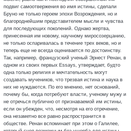
подвиг самоотвержения во имя истины, сделали
Бруно не только героем эпохи Возрождения, но и
благороднейшим представителем мысли и чувства
для последующих поколений. Однако жертва,
принесенная им новому, научному миросозерцанию,
не только оспаривалась в течение трех веков, но и
теперь еще не всегда оценивается по достоинству.
Так, например, французский ученый Эрнест Ренан, в
одном из своих первых Essays, утверждает, будто
одна только религия и мечтательность могут
создавать мучеников, что трезвая истина и наука в
них не нуждаются. По его мнению, нет оснований,
почему бы, когда потребуют власти, ученому мужу и
не отречься публично от признаваемой им истины,
если он убежден, что, несмотря на его отречение,
она незаметно все равно распространится в
обществе. Ренан вспоминает при этом о Галилее,
который счел возможным без ущерба для истины