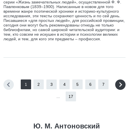
серии «Жизнь замечательных людей», осуществленной Ф. Ф.
Павленковым (1839–1900). Написанные в новом для того
времени жанре поэтической хроники и историко-культурного
исследования, эти тексты сохраняют ценность и по сей день.
Писавшиеся «для простых людей», для российской провинции,
сегодня они могут быть рекомендованы отнюдь не только
библиофилам, но самой широкой читательской аудитории: и
тем, кто совсем не искушен в истории и психологии великих
людей, и тем, для кого эти предметы – профессия.
1
2
3
4
5
6
7
...
17
Ю. М. Антоновский