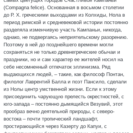
самых цветущих городов Счастливой Кампаньи
(Compagna felice). Основанная в восьмом столетии
до Р. X. греческими выходцами из Колхиды, Нола в
период римской и средневековой истории постоянно
разделяла изменчивую участь Кампаньи, никогда,
однако, не подвергаясь неприятельскому разорению.
Поэтому в ней до позднейшего времени могли
сохраняться не только древнегреческие обычаи и
праздники, но и сам характер ее жителей носил на
себе несомненный отпечаток эллинизма. Ряд
выдающихся людей, – такие, как философ Понтан,
филолог Лаврентий Балла и поэт Пансило, сделали
из Нолы центр умственной жизни. Если к этому
присоединить чарующую прелесть окрестностей, с
юго-запада – постоянно дымящийся Везувий, этот
прообраз вечно деятельной природы, с северо-
востока – почти тропический ландшафт,
простирающийся через Казерту до Капуи, с