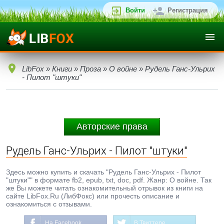
Войти
Регистрация
LibFox
»
Книги
»
Проза
»
О войне
» Рудель Ганс-Ульрих
- Пилот "штуки"
Авторские права
Рудель Ганс-Ульрих - Пилот "штуки"
Здесь можно купить и скачать "Рудель Ганс-Ульрих - Пилот
"штуки"" в формате fb2, epub, txt, doc, pdf. Жанр: О войне. Так
же Вы можете читать ознакомительный отрывок из книги на
сайте LibFox.Ru (ЛибФокс) или прочесть описание и
ознакомиться с отзывами.
На Facebook
В Твиттере