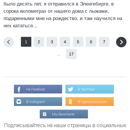
было десять лет, я отправился в Эленгебирге, в
сорока километрах от нашего дома с лыжами,
подаренными мне на рождество, и там научился на
них кататься…
1
2
3
4
5
6
7
...
17
На Facebook
В Твиттере
В Instagram
В Одноклассниках
Мы Вконтакте
Подписывайтесь на наши страницы в социальных