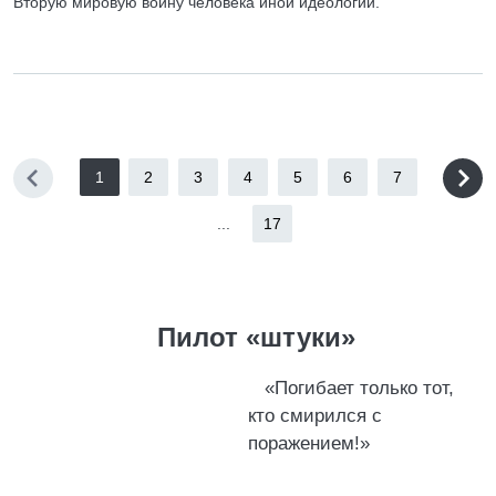
Вторую мировую войну человека иной идеологии.
1
2
3
4
5
6
7
...
17
Пилот «штуки»
«Погибает только тот,
кто смирился с
поражением!»