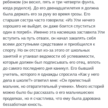
ребенком (он весил, пять и три четверти фунта,
когда родился). До его двенадцатилетия я должна
была держать его за руку во время грозы. Его
старшая сестра часто говорила: «Из Ули ничего
хорошего не выйдет, он даже боится спуститься
один в погреб». Именно эта насмешка заставила Ули
вступить на путь отваги, он начал закалять себя
всеми доступными средствами и приобщился к
спорту. Но он отстал из-за этого от школьных
занятий и утаивал ведомости об успеваемости,
которые должен был подписывать его отец, вплоть
до самого последнего дня каникул. Его бывший
учитель, которого я однажды спросила «Как у него
дела в школе?» ответил мне: «Он прелестный
мальчик, но отвратительный ученик». Много историй
можно было бы рассказать о его мальчишеских
проделках, но я счастлива, что ему была дарована
беззаботная юность.