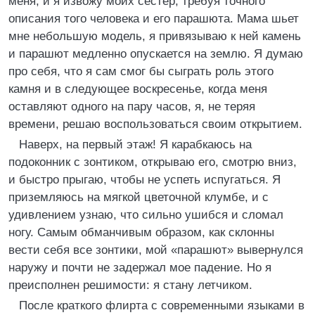
меня, и я извожу моих сестер, требуя точного
описания того человека и его парашюта. Мама шьет
мне небольшую модель, я привязываю к ней камень
и парашют медленно опускается на землю. Я думаю
про себя, что я сам смог бы сыграть роль этого
камня и в следующее воскресенье, когда меня
оставляют одного на пару часов, я, не теряя
времени, решаю воспользоваться своим открытием.
Наверх, на первый этаж! Я карабкаюсь на
подоконник с зонтиком, открываю его, смотрю вниз,
и быстро прыгаю, чтобы не успеть испугаться. Я
приземляюсь на мягкой цветочной клумбе, и с
удивлением узнаю, что сильно ушибся и сломал
ногу. Самым обманчивым образом, как склонны
вести себя все зонтики, мой «парашют» вывернулся
наружу и почти не задержал мое падение. Но я
преисполнен решимости: я стану летчиком.
После краткого флирта с современными языками в