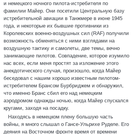
и немецкого ночного пилота-истребителя по
фамилии Майер. Они посетили Центральную базу
истребительной авиации в Танжмере в июне 1945
года, и некоторые их бывшие противники из
Королевских военно-воздушных сил (RAF) получили
возможность обменяться с ними взглядами на
воздушную тактику и самолеты, две темы, вечно
занимающие пилотов. Совпадение, которое изумило
нас всех, если меня простят за изложение этого
анекдотического случая, произошло, когда Майер
беседовал с нашим хорошо известным пилотом-
истребителем Брансом Бурбриджем и обнаружил,
что именно Бранс сбил его над немецким
аэродромом однажды ночью, когда Майер спускался
кругами, заходя на посадку.
Находясь в немецком плену большую часть
войны, я много слышал о Гансе-Ульрихе Руделе. Его
деяния на Восточном фронте время от времени