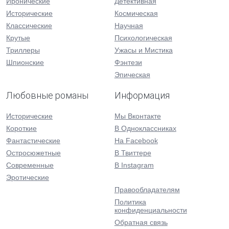
Иронические
Детективная
Исторические
Космическая
Классические
Научная
Крутые
Психологическая
Триллеры
Ужасы и Мистика
Шпионские
Фэнтези
Эпическая
Любовные романы
Информация
Исторические
Мы Вконтакте
Короткие
В Одноклассниках
Фантастические
На Facebook
Остросюжетные
В Твиттере
Современные
В Instagram
Эротические
Правообладателям
Политика
конфиденциальности
Обратная связь