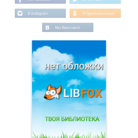
В Instagram
В Одноклассниках
Мы Вконтакте