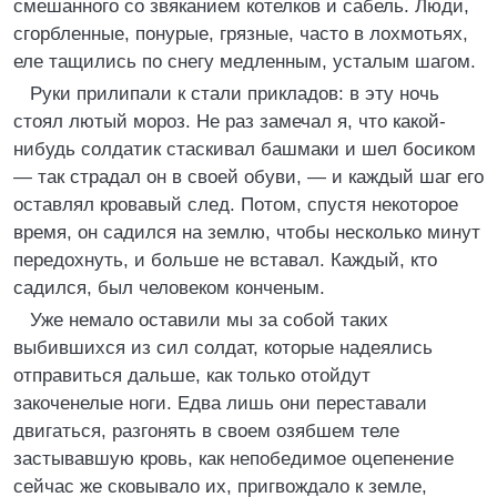
смешанного со звяканием котелков и сабель. Люди,
сгорбленные, понурые, грязные, часто в лохмотьях,
еле тащились по снегу медленным, усталым шагом.
Руки прилипали к стали прикладов: в эту ночь
стоял лютый мороз. Не раз замечал я, что какой-
нибудь солдатик стаскивал башмаки и шел босиком
— так страдал он в своей обуви, — и каждый шаг его
оставлял кровавый след. Потом, спустя некоторое
время, он садился на землю, чтобы несколько минут
передохнуть, и больше не вставал. Каждый, кто
садился, был человеком конченым.
Уже немало оставили мы за собой таких
выбившихся из сил солдат, которые надеялись
отправиться дальше, как только отойдут
закоченелые ноги. Едва лишь они переставали
двигаться, разгонять в своем озябшем теле
застывавшую кровь, как непобедимое оцепенение
сейчас же сковывало их, пригвождало к земле,