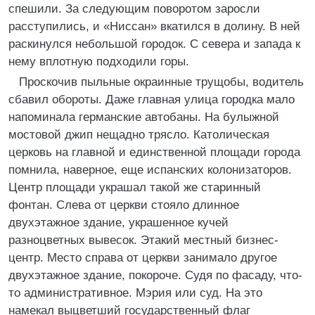
спешили. За следующим поворотом заросли
расступились, и «Ниссан» вкатился в долину. В ней
раскинулся небольшой городок. С севера и запада к
нему вплотную подходили горы.
Проскочив пыльные окраинные трущобы, водитель
сбавил обороты. Даже главная улица городка мало
напоминала германские автобаны. На булыжной
мостовой джип нещадно трясло. Католическая
церковь на главной и единственной площади города
помнила, наверное, еще испанских колонизаторов.
Центр площади украшал такой же старинный
фонтан. Слева от церкви стояло длинное
двухэтажное здание, украшенное кучей
разноцветных вывесок. Этакий местный бизнес-
центр. Место справа от церкви занимало другое
двухэтажное здание, покороче. Судя по фасаду, что-
то административное. Мэрия или суд. На это
намекал выцветший государственный флаг