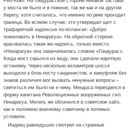
Рио-Коко. На гондурасской стороне никакой заставы
у моста не было и в помине, так же как и на другом
берегу, хотя считалось, что именно по реке проходит
граница. Во всяком случае, это утверждал щит с
трафаретной надписью по-испански: «Добро
пожаловать в Никарагуа». На обратной стороне
красовалась такая же надпись, только вместо
«Никарагуа» она заканчивалась словом «Гондурас».
Когда мост скрылся из виду, они сделали короткую
остановку. Через несколько километров шоссе
выходило к блок-посту сандинистов, и камуфляж без
знаков различия мог вызвать ненужные вопросы –
светиться им было ни к чему. Мендоса переоделся в
форму капитана Революционных вооруженных сил
Никарагуа. Мигель же облачился в советское хабэ,
как и положено военному советнику в полевых
условиях.
Индеец равнодушно смотрел на странные