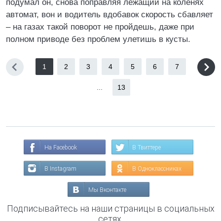
подумал он, снова поправляя лежащий на коленях
автомат, вон и водитель вдобавок скорость сбавляет
– на газах такой поворот не пройдешь, даже при
полном приводе без проблем улетишь в кусты.
1
2
3
4
5
6
7
...
13
На Facebook
В Твиттере
В Instagram
В Одноклассниках
Мы Вконтакте
Подписывайтесь на наши страницы в социальных
сетях.