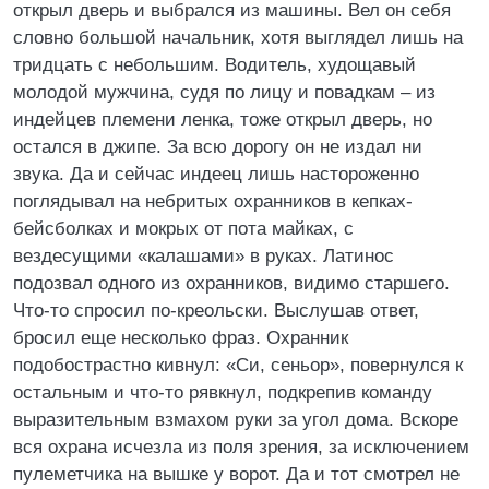
открыл дверь и выбрался из машины. Вел он себя
словно большой начальник, хотя выглядел лишь на
тридцать с небольшим. Водитель, худощавый
молодой мужчина, судя по лицу и повадкам – из
индейцев племени ленка, тоже открыл дверь, но
остался в джипе. За всю дорогу он не издал ни
звука. Да и сейчас индеец лишь настороженно
поглядывал на небритых охранников в кепках-
бейсболках и мокрых от пота майках, с
вездесущими «калашами» в руках. Латинос
подозвал одного из охранников, видимо старшего.
Что-то спросил по-креольски. Выслушав ответ,
бросил еще несколько фраз. Охранник
подобострастно кивнул: «Си, сеньор», повернулся к
остальным и что-то рявкнул, подкрепив команду
выразительным взмахом руки за угол дома. Вскоре
вся охрана исчезла из поля зрения, за исключением
пулеметчика на вышке у ворот. Да и тот смотрел не