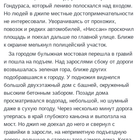
Гондураса, который лениво полоскался над входом.
Но людей в джипе местные достопримечательности
не интересовали. Уворачиваясь от прохожих,
повозок и редких автомобилей, «Ниссан» проскочил
площадь и поехал дальше по главной улице. Ближе
к окраине мелькнул полицейский участок.
За городом булыжная мостовая перешла в гравий
и пошла на подъем. Над зарослями сбоку от дороги
возвышалась зеленая гора, ближе других
подобравшаяся к городу. У подножия виднелся
большой двухэтажный дом с башней, окруженный
высоким бетонным забором. Позади дома
просматривался водопад, небольшой, но шумный
даже в сухую погоду. Через несколько минут дорога
уперлась в край глубокого каньона и выползла на
мост. Но джип не доехал до него и свернул с
гравийки в заросли, на неприметную подъездную
дорогу, ведущую в сторону того самого дома. Когда