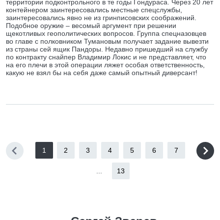
территории подконтрольного в те годы Гондураса. Через 20 лет
контейнером заинтересовались местные спецслужбы,
заинтересовались явно не из гринписовских соображений.
Подобное оружие – весомый аргумент при решении
щекотливых геополитических вопросов. Группа спецназовцев
во главе с полковником Тумановым получает задание вывезти
из страны сей ящик Пандоры. Недавно пришедший на службу
по контракту снайпер Владимир Локис и не представляет, что
на его плечи в этой операции ляжет особая ответственность,
какую не взял бы на себя даже самый опытный диверсант!
1
2
3
4
5
6
7
...
13