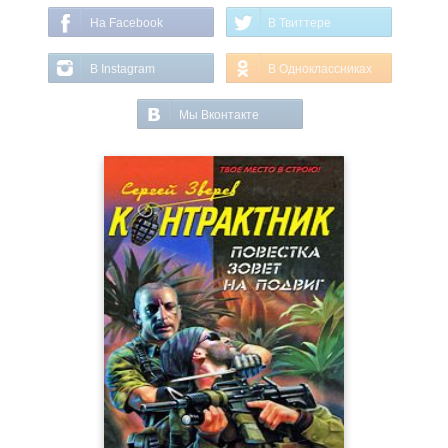
На Facebook
В Твиттере
В Instagram
В Одноклассниках
Мы Вконтакте