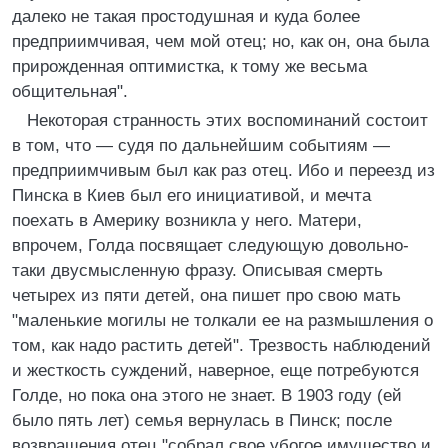
далеко не такая простодушная и куда более
предприимчивая, чем мой отец; но, как он, она была
прирожденная оптимистка, к тому же весьма
общительная".
Некоторая странность этих воспоминаний состоит
в том, что — судя по дальнейшим событиям —
предприимчивым был как раз отец. Ибо и переезд из
Пинска в Киев был его инициативой, и мечта
поехать в Америку возникла у него. Матери,
впрочем, Голда посвящает следующую довольно-
таки двусмысленную фразу. Описывая смерть
четырех из пяти детей, она пишет про свою мать
"маленькие могилы не толкали ее на размышления о
том, как надо растить детей". Трезвость наблюдений
и жесткость суждений, наверное, еще потребуются
Голде, но пока она этого не знает. В 1903 году (ей
было пять лет) семья вернулась в Пинск; после
возвращения отец "собрал свое убогое имущество и