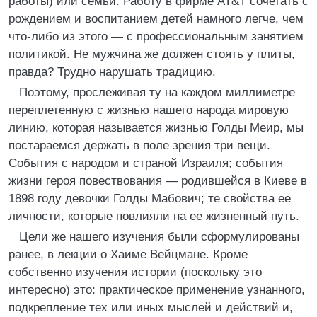
работы) или семьи. Работу в фирме AT&T сочетать с
рождением и воспитанием детей намного легче, чем
что-либо из этого — с профессиональным занятием
политикой. Не мужчина же должен стоять у плиты,
правда? Трудно нарушать традицию.
Поэтому, прослеживая ту на каждом миллиметре
переплетенную с жизнью нашего народа мировую
линию, которая называется жизнью Голды Меир, мы
постараемся держать в поле зрения три вещи.
События с народом и страной Израиля; события
жизни героя повествования — родившейся в Киеве в
1898 году девочки Голды Мабович; те свойства ее
личности, которые повлияли на ее жизненный путь.
Цели же нашего изучения были сформулированы
ранее, в лекции о Хаиме Вейцмане. Кроме
собственно изучения истории (поскольку это
интересно) это: практическое применение узнанного,
подкрепление тех или иных мыслей и действий и,