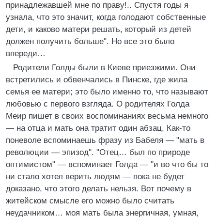
принадлежавшей мне по праву!.. Спустя годы я
узнала, что это значит, когда голодают собственные
дети, и каково матери решать, который из детей
должен получить больше". Но все это было
впереди…
Родители Голды были в Киеве приезжими. Они
встретились и обвенчались в Пинске, где жила
семья ее матери; это было именно то, что называют
любовью с первого взгляда. О родителях Голда
Меир пишет в своих воспоминаниях весьма немного
— на отца и мать она тратит один абзац. Как-то
поневоле вспоминаешь фразу из Бабеля — "мать в
революции — эпизод". "Отец… был по природе
оптимистом" — вспоминает Голда — "и во что бы то
ни стало хотел верить людям — пока не будет
доказано, что этого делать нельзя. Вот почему в
житейском смысле его можно было считать
неудачником… моя мать была энергичная, умная,