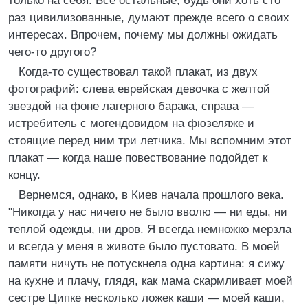
только на себя. Все остальные, будь они хоть сто
раз цивилизованные, думают прежде всего о своих
интересах. Впрочем, почему мы должны ожидать
чего-то другого?
Когда-то существовал такой плакат, из двух
фотографий: слева еврейская девочка с желтой
звездой на фоне лагерного барака, справа —
истребитель с могендовидом на фюзеляже и
стоящие перед ним три летчика. Мы вспомним этот
плакат — когда наше повествование подойдет к
концу.
Вернемся, однако, в Киев начала прошлого века.
"Никогда у нас ничего не было вволю — ни еды, ни
теплой одежды, ни дров. Я всегда немножко мерзла
и всегда у меня в животе было пустовато. В моей
памяти ничуть не потускнела одна картина: я сижу
на кухне и плачу, глядя, как мама скармливает моей
сестре Ципке несколько ложек каши — моей каши,