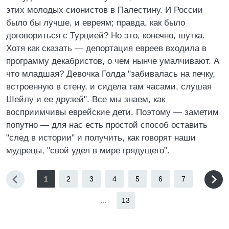
этих молодых сионистов в Палестину. И России
было бы лучше, и евреям; правда, как было
договориться с Турцией? Но это, конечно, шутка.
Хотя как сказать — депортация евреев входила в
программу декабристов, о чем нынче умалчивают. А
что младшая? Девочка Голда "забивалась на печку,
встроенную в стену, и сидела там часами, слушая
Шейлу и ее друзей". Все мы знаем, как
восприимчивы еврейские дети. Поэтому — заметим
попутно — для нас есть простой способ оставить
"след в истории" и получить, как говорят наши
мудрецы, "свой удел в мире грядущего".
1
2
3
4
5
6
7
...
13