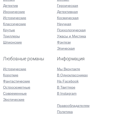
Детектив
Героическая
Иронические
Детективная
Исторические
Космическая
Классические
Научная
Крутые
Психологическая
Триллеры
Ужасы и Мистика
Шпионские
Фэнтези
Эпическая
Любовные романы
Информация
Исторические
Мы Вконтакте
Короткие
В Одноклассниках
Фантастические
На Facebook
Остросюжетные
В Твиттере
Современные
В Instagram
Эротические
Правообладателям
Политика