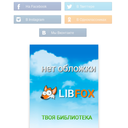
На Facebook
В Твиттере
В Instagram
В Одноклассниках
Мы Вконтакте