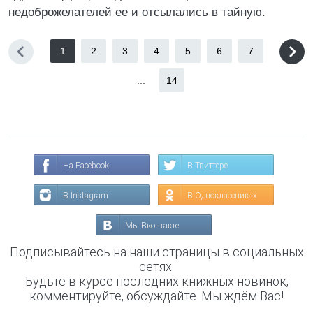
недоброжелателей ее и отсылались в тайную.
1
2
3
4
5
6
7
...
14
На Facebook
В Твиттере
В Instagram
В Одноклассниках
Мы Вконтакте
Подписывайтесь на наши страницы в социальных
сетях.
Будьте в курсе последних книжных новинок,
комментируйте, обсуждайте. Мы ждём Вас!