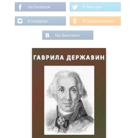
На Facebook
В Твиттере
В Instagram
В Одноклассниках
Мы Вконтакте