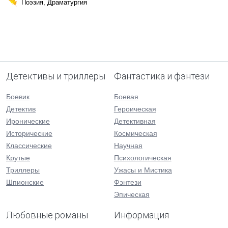
Поэзия, Драматургия
Детективы и триллеры
Фантастика и фэнтези
Боевик
Боевая
Детектив
Героическая
Иронические
Детективная
Исторические
Космическая
Классические
Научная
Крутые
Психологическая
Триллеры
Ужасы и Мистика
Шпионские
Фэнтези
Эпическая
Любовные романы
Информация