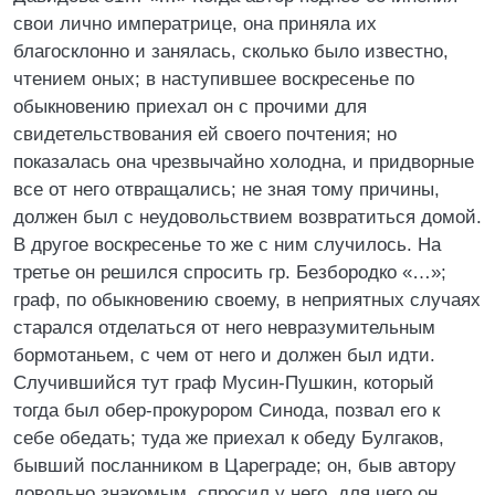
свои лично императрице, она приняла их
благосклонно и занялась, сколько было известно,
чтением оных; в наступившее воскресенье по
обыкновению приехал он с прочими для
свидетельствования ей своего почтения; но
показалась она чрезвычайно холодна, и придворные
все от него отвращались; не зная тому причины,
должен был с неудовольствием возвратиться домой.
В другое воскресенье то же с ним случилось. На
третье он решился спросить гр. Безбородко «…»;
граф, по обыкновению своему, в неприятных случаях
старался отделаться от него невразумительным
бормотаньем, с чем от него и должен был идти.
Случившийся тут граф Мусин-Пушкин, который
тогда был обер-прокурором Синода, позвал его к
себе обедать; туда же приехал к обеду Булгаков,
бывший посланником в Цареграде; он, быв автору
довольно знакомым, спросил у него, для чего он