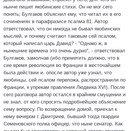
нынче пишет якобинские стихи. Он не мог сего
понять; Булгаков объяснил ему, что читал их в его
сочинениях в парафразисе псалма 81. Автор
ответствовал, что он никогда не бывал якобинских
мыслей, и почему считают таковым сей псалом,
который написал царь Давид? - "Однако ж, в
нынешние времена это очень дурно", - ответствовал
Булгаков, замолчав (ибо приметить должно, что в
сие время революция во Франции в жесточайшем
была действии и. опосле автор уже узнал, что
якобинцы, сей псалом переложа, распространили по
Франции, к упрекам правления Людвика XVI). После
сего разговора автор остался в крайнем смущении и
не знал, от кого спросить подробнейшее объяснение
сему вопросу. По возвращении домой, приехал к
нему вечером г. Дмитриев, бывший тогда гвардии
Семеновского полка офицер, что ныне сенатор. Как