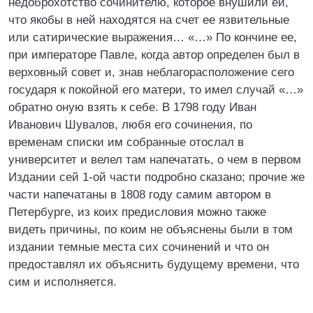
недоброхотство сочинителю, которое внушили ей,
что якобы в ней находятся на счет ее язвительные
или сатирические выражения… «…» По кончине ее,
при императоре Павле, когда автор определен был в
верховный совет и, знав неблагорасположение сего
государя к покойной его матери, то имел случай «…»
обратно оную взять к себе. В 1798 году Иван
Иванович Шувалов, любя его сочинения, по
временам списки им собранные отослал в
университет и велел там напечатать, о чем в первом
Издании сей 1-ой части подробно сказано; прочие же
части напечатаны в 1808 году самим автором в
Петербурге, из коих предисловия можно также
видеть причины, по коим не объяснены были в том
издании темные места сих сочинений и что он
предоставлял их объяснить будущему времени, что
сим и исполняется.