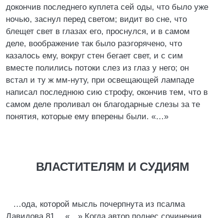
докончив последнего куплета сей оды, что было уже
ночью, заснул перед светом; видит во сне, что
блещет свет в глазах его, проснулся, и в самом
деле, воображение так было раэгорячено, что
казалось ему, вокруг стен бегает свет, и с сим
вместе полились потоки слез из глаз у него; он
встал и ту ж мм-нуту, при освещающей лампаде
написал последнюю сию строфу, окончив тем, что в
самом деле проливал он благодарные слезы за те
понятия, которые ему вперены были. «…»
ВЛАСТИТЕЛЯМ И СУДИЯМ
…ода, которой мысль почерпнута из псалма
Давидова 81… «…» Когда автор поднес сочинения