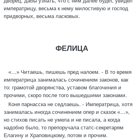
дворец, дабы узнать, что с ним далее будет, увидел
императрицу, весьма к нему милостивую и господ
придворных, весьма ласковых.
ФЕЛИЦА
«…» Читаешь, пишешь пред налоем. - В то время
императрица занималась сочинением законов, как
то: грамотой дворянства, уставом благочиния и
прочими, скоро после того вышедшими законами.
Коня парнасска не седлаешь. - Императрица, хотя
занималась иногда сочинением опер и сказок «…»,
но стихов писать не умела и не писала, а когда
надобно было, то препоручала статс-секретарям
Елагину и Храповицкому, потом и прочим.