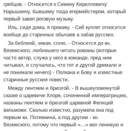
гребцов. - Относится к Семену Кирилловичу
Нарышкину, бывшему тогда егермейстером, который
первый завел роговую музыку.
Иль, сидя дома, я прокажу. - Сей куплет относится
вообще до старинных обычаев а забав русских.
За библией, зевая, сплю. - Относится до кн.
Вяземского, любившего читать романы (которые
часто автор, служа у него в команде, пред ним
читывал, и случалось, что тот и другой дремали и
не понимали ничего) - Полкана и Бову и известные
старинные русские повести.
Между лентяем и брюзгой. - В вышеупомянутой
сказке о царевиче Хлоре, сочиненной императрицею,
названы лентяем и брюзгой царевной Фелицей
вельможи. Сколько известно, разумела она под
первым кн. Потемкина, а под другим - кн.
Вяземского, потому что первый «…» вел ленивую и