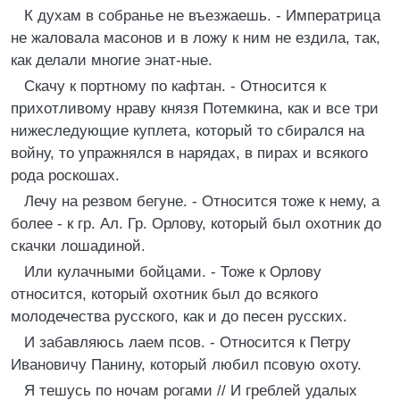
К духам в собранье не въезжаешь. - Императрица
не жаловала масонов и в ложу к ним не ездила, так,
как делали многие энат-ные.
Скачу к портному по кафтан. - Относится к
прихотливому нраву князя Потемкина, как и все три
нижеследующие куплета, который то сбирался на
войну, то упражнялся в нарядах, в пирах и всякого
рода роскошах.
Лечу на резвом бегуне. - Относится тоже к нему, а
более - к гр. Ал. Гр. Орлову, который был охотник до
скачки лошадиной.
Или кулачными бойцами. - Тоже к Орлову
относится, который охотник был до всякого
молодечества русского, как и до песен русских.
И забавляюсь лаем псов. - Относится к Петру
Ивановичу Панину, который любил псовую охоту.
Я тешусь по ночам рогами // И греблей удалых