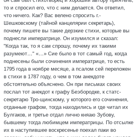
он сам был стихотворец и хороший автору приятель,
то и спросил его, что с ним делается. Он ответил,
что ничего. Как? Вас велено спросить г.-
Шешковскому (тайной канцелярии секретарь),
почему пишете вы такие дерзкие стихи, которые вы
поднесли императрице. Он изумился и сказал:
"Когда так, то я сам спрошу, почему их такими
разумеют…" «…» Сие было в тот самый год, когда
поднесены были сочинения императрице, то есть
1795 года в ноябре месяце, а псалом сей переложен
в стихи в 1787 году, о чем в том анекдоте
обстоятельно объяснено. Он при письмах своих
послал тот анекдот к графу Беэбородке, к статс-
секретарю Тро-щинскому, у которого его сочинения,
отданные графом, тогда находились и где читал их
Булгаков, и третье отдал лично княаю Зубову,
бывшему тогда любимцем императрицы. По отсылке
их в наступившее воскресенье поехал паки во