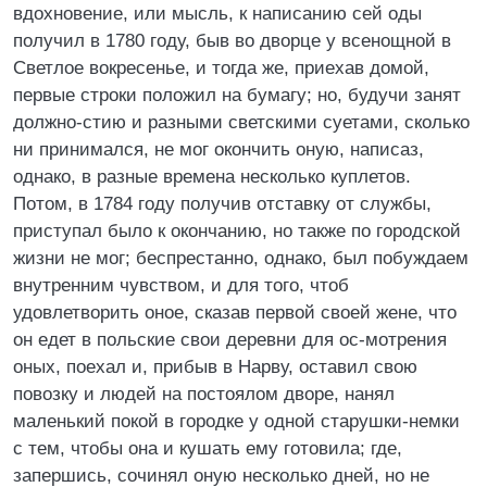
вдохновение, или мысль, к написанию сей оды
получил в 1780 году, быв во дворце у всенощной в
Светлое вокресенье, и тогда же, приехав домой,
первые строки положил на бумагу; но, будучи занят
должно-стию и разными светскими суетами, сколько
ни принимался, не мог окончить оную, написаз,
однако, в разные времена несколько куплетов.
Потом, в 1784 году получив отставку от службы,
приступал было к окончанию, но также по городской
жизни не мог; беспрестанно, однако, был побуждаем
внутренним чувством, и для того, чтоб
удовлетворить оное, сказав первой своей жене, что
он едет в польские свои деревни для ос-мотрения
оных, поехал и, прибыв в Нарву, оставил свою
повозку и людей на постоялом дворе, нанял
маленький покой в городке у одной старушки-немки
с тем, чтобы она и кушать ему готовила; где,
запершись, сочинял оную несколько дней, но не