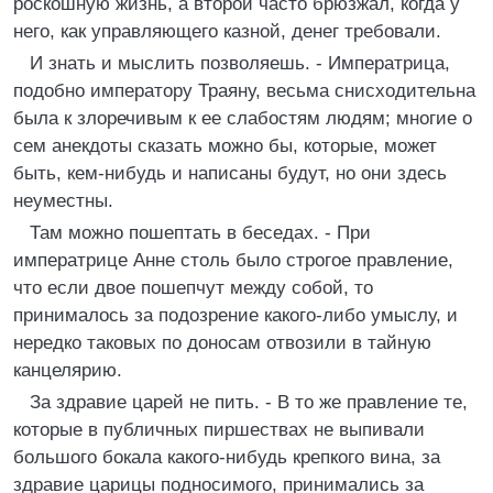
роскошную жизнь, а второй часто брюзжал, когда у
него, как управляющего казной, денег требовали.
И знать и мыслить позволяешь. - Императрица,
подобно императору Траяну, весьма снисходительна
была к злоречивым к ее слабостям людям; многие о
сем анекдоты сказать можно бы, которые, может
быть, кем-нибудь и написаны будут, но они здесь
неуместны.
Там можно пошептать в беседах. - При
императрице Анне столь было строгое правление,
что если двое пошепчут между собой, то
принималось за подозрение какого-либо умыслу, и
нередко таковых по доносам отвозили в тайную
канцелярию.
За здравие царей не пить. - В то же правление те,
которые в публичных пиршествах не выпивали
большого бокала какого-нибудь крепкого вина, за
здравие царицы подносимого, принимались за