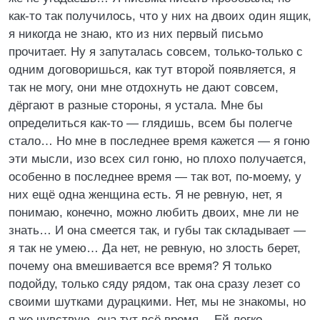
как-то так получилось, что у них на двоих один ящик,
я никогда не знаю, кто из них первый письмо
прочитает. Ну я запуталась совсем, только-только с
одним договоришься, как тут второй появляется, я
так не могу, они мне отдохнуть не дают совсем,
дёргают в разные стороны, я устала. Мне бы
определиться как-то — глядишь, всем бы полегче
стало… Но мне в последнее время кажется — я гоню
эти мысли, изо всех сил гоню, но плохо получается,
особенно в последнее время — так вот, по-моему, у
них ещё одна женщина есть. Я не ревную, нет, я
понимаю, конечно, можно любить двоих, мне ли не
знать… И она смеется так, и губы так складывает —
я так не умею… Да нет, не ревную, но злость берет,
почему она вмешивается все время? Я только
подойду, только сяду рядом, так она сразу лезет со
своими шутками дурацкими. Нет, мы не знакомы, но
я же чувствую, она тут всё время… Ей легко,