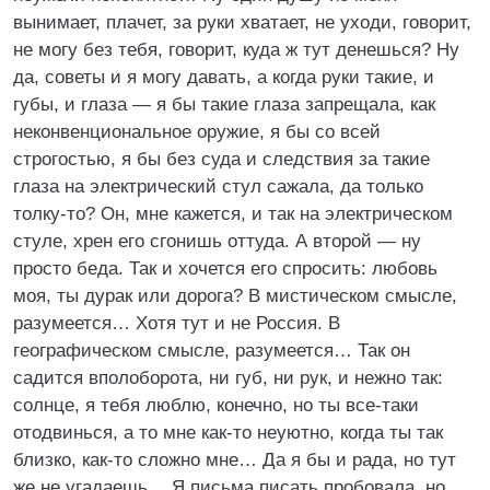
вынимает, плачет, за руки хватает, не уходи, говорит,
не могу без тебя, говорит, куда ж тут денешься? Ну
да, советы и я могу давать, а когда руки такие, и
губы, и глаза — я бы такие глаза запрещала, как
неконвенциональное оружие, я бы со всей
строгостью, я бы без суда и следствия за такие
глаза на электрический стул сажала, да только
толку-то? Он, мне кажется, и так на электрическом
стуле, хрен его сгонишь оттуда. А второй — ну
просто беда. Так и хочется его спросить: любовь
моя, ты дурак или дорога? В мистическом смысле,
разумеется… Хотя тут и не Россия. В
географическом смысле, разумеется… Так он
садится вполоборота, ни губ, ни рук, и нежно так:
солнце, я тебя люблю, конечно, но ты все-таки
отодвинься, а то мне как-то неуютно, когда ты так
близко, как-то сложно мне… Да я бы и рада, но тут
же не угадаешь… Я письма писать пробовала, но