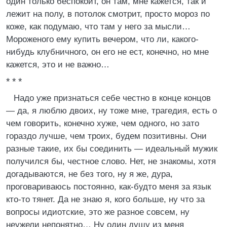
один только беспокоит, он там, мне кажется, так и
лежит на полу, в потолок смотрит, просто мороз по
коже, как подумаю, что там у него за мысли…
Мороженого ему купить вечером, что ли, какого-
нибудь клубничного, он его не ест, конечно, но мне
кажется, это и не важно…
* * *
Надо уже признаться себе честно в конце концов
— да, я люблю двоих, ну тоже мне, трагедия, есть о
чем говорить, конечно хуже, чем одного, но зато
гораздо лучше, чем троих, будем позитивны. Они
разные такие, их бы соединить — идеальный мужик
получился бы, честное слово. Нет, не знакомы, хотя
догадываются, не без того, ну я же, дура,
проговариваюсь постоянно, как-будто меня за язык
кто-то тянет. Да не знаю я, кого больше, ну что за
вопросы идиотские, это же разное совсем, ну
неужели непонятно… Ну один душу из меня