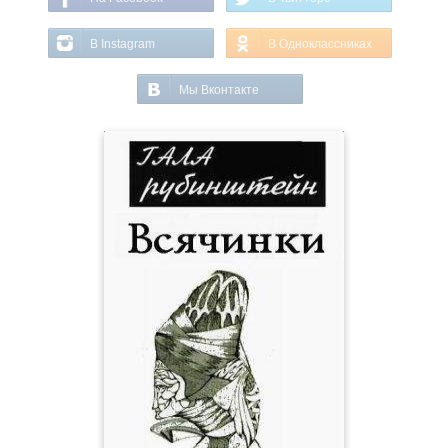
В Instagram
В Одноклассниках
Мы Вконтакте