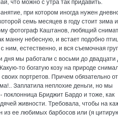
ай, что можно с утра так придавить.
занятие, при котором иногда нужен дневн
 которой семь месяцев в году стоит зима и
тому фотограф Каштанов, любящий снимат
как манну небесную, и встает подобно птиц
с ним, естественно, и вся съемочная гру
и дня мы работали с восьми до двадцати 
 Какую-то богатую козу на природе снимал
 своих портретов. Причем обязательно от
рма!.. Заплатила неплохие деньги, но мы
- поклонница Бриджит Бардо и тоже, как
дячей живности. Требовала, чтобы на ка
н из ее любимых барбосов или (я цитиру