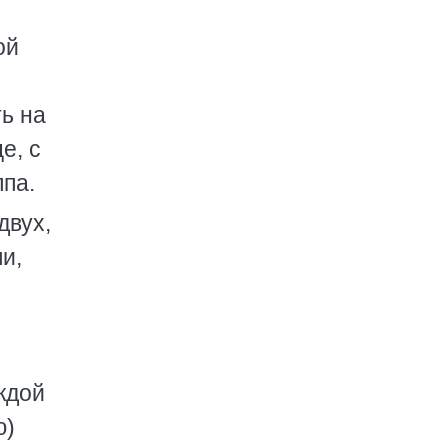
ой
ь на
е, с
ппа.
двух,
и,
ждой
ю)