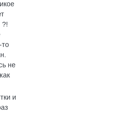
дикое
ет
 ?!
е
-то
н.
сь не
как
тки и
раз