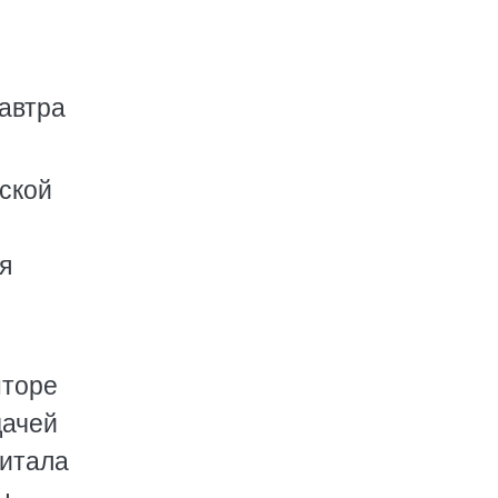
завтра
еской
я
нторе
дачей
читала