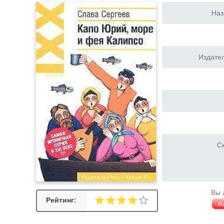
Наз
Издател
Ск
Вы 
Рейтинг:
Ж