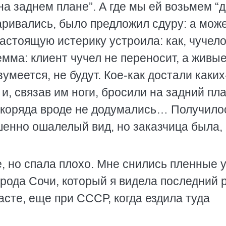
на заднем плане”. А где мы ей возьмем “
аривались, было предложил сдуру: а мож
астоящую истерику устроила: как, чучело
емма: клиент чучел не переносит, а живы
зумеется, не будут. Кое-как достали каких
и, связав им ноги, бросили на задний пла
укоряда вроде не додумались… Получило
ршенно ошалелый вид, но заказчица была, 
, но спала плохо. Мне снились пленные у
рода Сочи, который я видела последний 
асте, еще при СССР, когда ездила туда