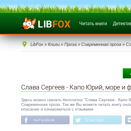
Читать книги
Детекти
LibFox
»
Книги
»
Проза
»
Современная проза
» Сл
Слава Сергеев - Капо Юрий, море и 
Здесь можно скачать бесплатно "Слава Сергеев - Капо Юр
Современная проза. Так же Вы можете читать книгу онл
описание и ознакомиться с отзывами.
На Facebook
В Твиттере