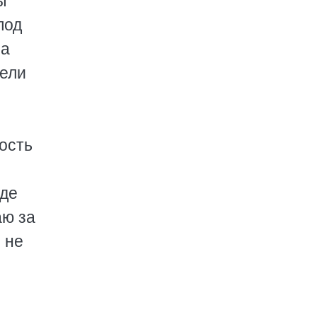
ы
под
за
тели
ость
оде
аю за
 не