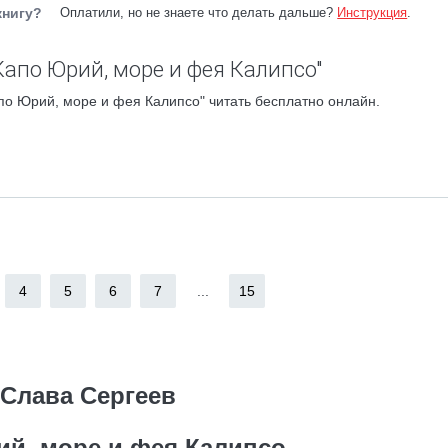
книгу?
Оплатили, но не знаете что делать дальше?
Инструкция
.
Капо Юрий, море и фея Калипсо"
по Юрий, море и фея Калипсо" читать бесплатно онлайн.
4
5
6
7
...
15
Слава Сергеев
й, море и фея Калипсо