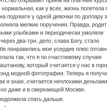
гентство открывает прием на платные курс
 нормальная, как у всех, жизнь полетела 
на подхвате у одной девочки по доллару 
полняла мелкие поручения. Правда, роди
ными улыбками и периодически умоляли
 через два-три, дело, слава Богу, стало
ьбе понравились мое усердие плюс готовн
елала так, что я по счастливому случаю
аштанову, который считается у нас в гор
 энд модной фотографии. Теперь я получ
как я знаю, считается неплохими деньгами
 но даже и в сверкающей Москве.
продолжила спать дальше.