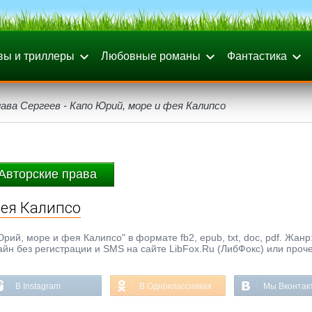
вы и триллеры
Любовные романы
Фантастика
ава Сергеев - Капо Юрий, море и фея Калипсо
Авторские права
фея Калипсо
ий, море и фея Калипсо" в формате fb2, epub, txt, doc, pdf. Жанр
айн без регистрации и SMS на сайте LibFox.Ru (ЛибФокс) или проч
В Instagram
В Одноклассниках
Мы Вконтак