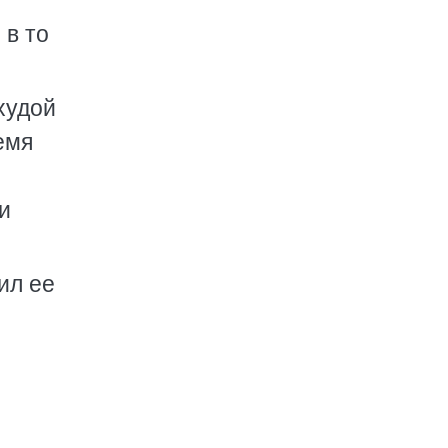
 в то
худой
емя
и
ил ее