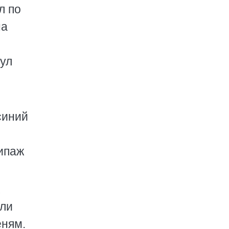
л по
на
ул
синий
кипаж
х
ыли
еням.