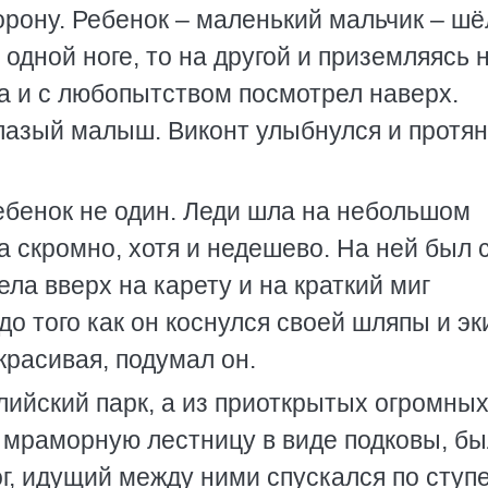
орону. Ребенок – маленький мальчик – шё
 одной ноге, то на другой и приземляясь 
а и с любопытством посмотрел наверх.
азый малыш. Виконт улыбнулся и протян
ребенок не один. Леди шла на небольшом
та скромно, хотя и недешево. На ней был 
ла вверх на карету и на краткий миг
до того как он коснулся своей шляпы и э
красивая, подумал он.
лийский парк, а из приоткрытых огромны
 мраморную лестницу в виде подковы, б
ог, идущий между ними спускался по ступ