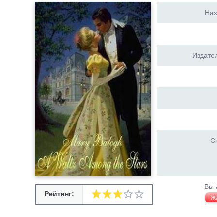
Наз
Издател
Ск
Вы 
Рейтинг:
Ж