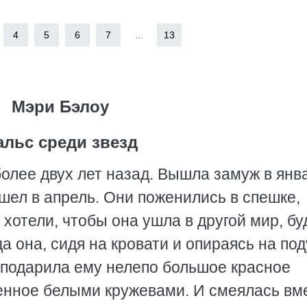
4
5
6
7
...
13
Мэри Бэлоу
альс среди звезд
олее двух лет назад. Вышла замуж в янв
ешел в апрель. Они поженились в спешке,
 хотели, чтобы она ушла в другой мир, бу
да она, сидя на кровати и опираясь на по
и, подарила ему нелепо большое красное
енное белыми кружевами. И смеялась вм