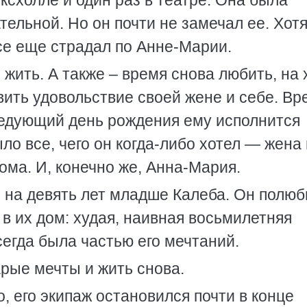
ксхолле и один раз в театре. Она была
ельной. Но он почти не замечал ее. Хотя
все еще страдал по Анне-Марии.
жить. А также – время снова любить, на 
авить удовольствие своей жене и себе. Вр
ледующий день рождения ему исполнится
ыло все, чего он когда-либо хотел — жена 
ома. И, конечно же, Анна-Мария.
, на девять лет младше Калеба. Он полюб
 в их дом: худая, наивная восьмилетняя
егда была частью его мечтаний.
рые мечты и жить снова.
, его экипаж остановился почти в конце