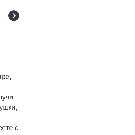
аре,
дучи
душки,
есте с