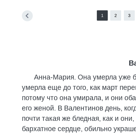
1
2
3
В
Анна-Мария. Она умерла уже б
умерла еще до того, как март пер
потому что она умирала, и они оба
его женой. В Валентинов день, ког
почти такая же бледная, как и он
бархатное сердце, обильно украш