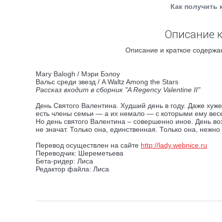
Как получить 
Описание к
Описание и краткое содержан
Mary Balogh / Мэри Бэлоу
Вальс среди звезд / A Waltz Among the Stars
Рассказ входит в сборник "A Regency Valentine II"
День Святого Валентина. Худший день в году. Даже хуже
есть члены семьи — а их немало — с которыми ему весе
Но день святого Валентина – совершенно иное. День воз
не значат. Только она, единственная. Только она, нежн
Перевод осуществлен на сайте
http://lady.webnice.ru
Переводчик: Шереметьева
Бета-ридер: Лиса
Редактор файла: Лиса