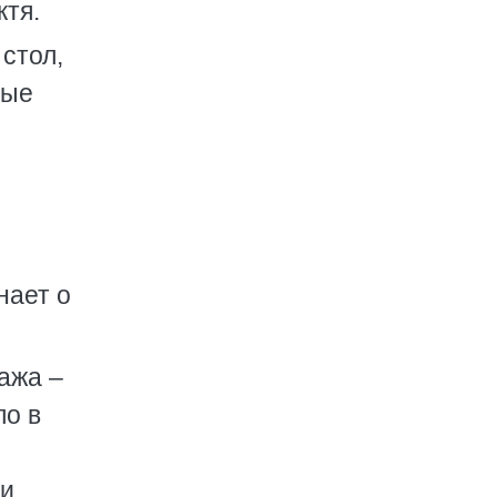
ктя.
стол,
ные
нает о
пажа –
ло в
ии