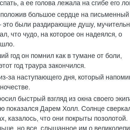
спать, а ее голова лежала на сгибе его ло
, положив большое сердце на письменный 
 – это были раздирающие душу, мучитель
ал, что чудо, на которое он надеялся, о
ошло.
ий год он помнил как в тумане от боли,
этот год траура закончился.
 из-за наступающего дня, который напоми
иночестве.
росил быстрый взгляд из окна своего эки
ью показался Дарем Холл. Солнце сверка
х, казалось, что они покрыты позолотой.
ньше, но все, слышанное им о великолеп