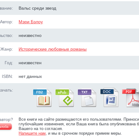
вание:
Вальс среди звезд
Автор:
Мэри Бэлоу
ьство:
неизвестно
Жанр:
Исторические любовные романы
Год:
неизвестен
ISBN:
нет данных
ачать:
автор?
Все книги на сайте размещаются его пользователями. Принос
глубочайшие извинения, если Ваша книга была опубликована б
алоба
Вашего на то согласия.
Напишите нам
, и мы в срочном порядке примем меры.