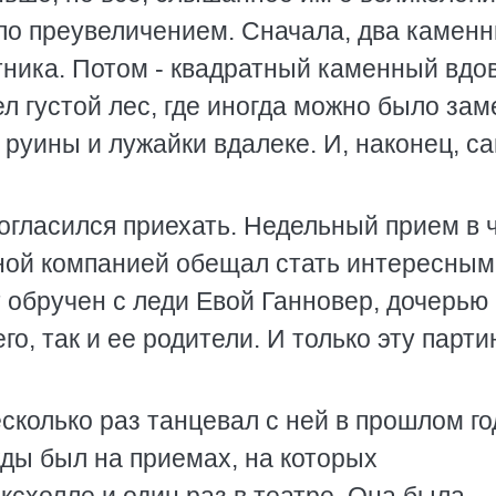
ло преувеличением. Сначала, два камен
атника. Потом - квадратный каменный вдо
л густой лес, где иногда можно было зам
руины и лужайки вдалеке. И, наконец, с
согласился приехать. Недельный прием в 
сной компанией обещал стать интересным.
т обручен с леди Евой Ганновер, дочерью
го, так и ее родители. И только эту парти
сколько раз танцевал с ней в прошлом го
жды был на приемах, на которых