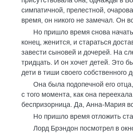
присутствовала она, однажды в Во
симпатичной, прелестной, очароват
время, он никого не замечал. Он 
Но пришло время снова начать 
конец, женится, и стараться дост
завести сыновей и дочерей. На с
тридцать. И он хочет детей. Это б
дети в тиши своего собственного д
Она была подопечной его отца
с того момента, как она переехала
беспризорница. Да, Анна-Мария вс
Но пришло время отложить ста
Лорд Брэндон посмотрел в окно