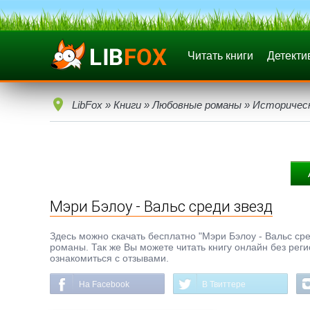
Читать книги
Детекти
LibFox
»
Книги
»
Любовные романы
»
Историчес
Мэри Бэлоу - Вальс среди звезд
Здесь можно скачать бесплатно "Мэри Бэлоу - Вальс сред
романы. Так же Вы можете читать книгу онлайн без реги
ознакомиться с отзывами.
На Facebook
В Твиттере