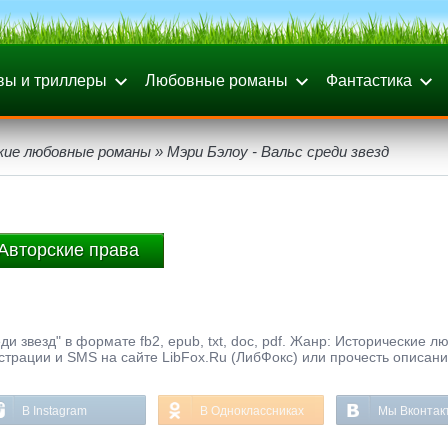
вы и триллеры
Любовные романы
Фантастика
кие любовные романы
» Мэри Бэлоу - Вальс среди звезд
Авторские права
и звезд" в формате fb2, epub, txt, doc, pdf. Жанр: Исторические 
страции и SMS на сайте LibFox.Ru (ЛибФокс) или прочесть описани
В Instagram
В Одноклассниках
Мы Вконтак