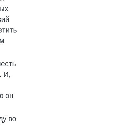
ных
вий
етить
ам
честь
 И,
ю он
ду во