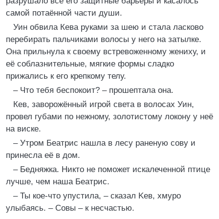
разрушало все его защитные барьеры и касалось
самой потаённой части души.
Уин обвила Кева руками за шею и стала ласково
перебирать пальчиками волосы у него на затылке.
Она прильнула к своему встревоженному жениху, и
её соблазнительные, мягкие формы сладко
прижались к его крепкому телу.
– Что тебя беспокоит? – прошептала она.
Кев, заворожённый игрой света в волосах Уин,
провел губами по нежному, золотистому локону у неё
на виске.
– Утром Беатрис нашла в лесу раненую сову и
принесла её в дом.
– Бедняжка. Никто не поможет искалеченной птице
лучше, чем наша Беатрис.
– Ты кое-что упустила, – сказал Keв, хмуро
улыбаясь. – Совы – к несчастью.