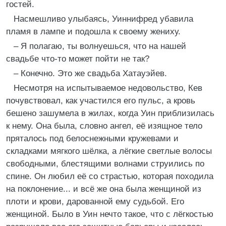
гостей.
Насмешливо улыбаясь, Уиннифред убавила
пламя в лампе и подошла к своему жениху.
– Я полагаю, ты волнуешься, что на нашей
свадьбе что-то может пойти не так?
– Конечно. Это же свадьба Хатауэйев.
Несмотря на испытываемое недовольство, Кев
почувствовал, как участился его пульс, а кровь
бешено зашумела в жилах, когда Уин приблизилась
к нему. Она была, словно ангел, её изящное тело
пряталось под белоснежными кружевами и
складками мягкого шёлка, а лёгкие светлые волосы
свободными, блестящими волнами струились по
спине. Он любил её со страстью, которая походила
на поклонение... и всё же она была женщиной из
плоти и крови, дарованной ему судьбой. Его
женщиной. Было в Уин нечто такое, что с лёгкостью