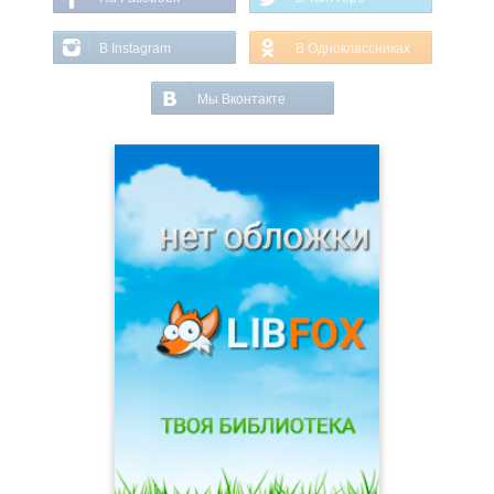
В Instagram
В Одноклассниках
Мы Вконтакте