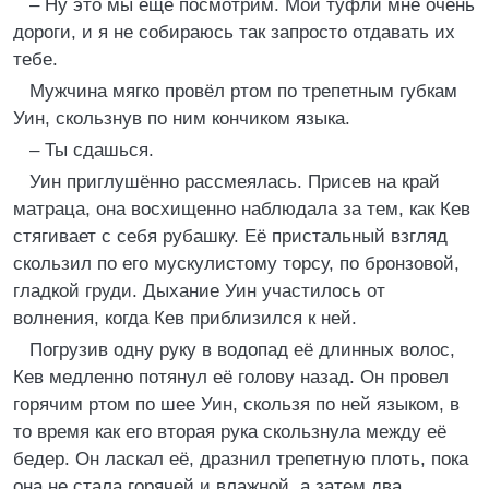
– Ну это мы ещё посмотрим. Мои туфли мне очень
дороги, и я не собираюсь так запросто отдавать их
тебе.
Мужчина мягко провёл ртом по трепетным губкам
Уин, скользнув по ним кончиком языка.
– Ты сдашься.
Уин приглушённо рассмеялась. Присев на край
матраца, она восхищенно наблюдала за тем, как Кев
стягивает с себя рубашку. Её пристальный взгляд
скользил по его мускулистому торсу, по бронзовой,
гладкой груди. Дыхание Уин участилось от
волнения, когда Кев приблизился к ней.
Погрузив одну руку в водопад её длинных волос,
Кев медленно потянул её голову назад. Он провел
горячим ртом по шее Уин, скользя по ней языком, в
то время как его вторая рука скользнула между её
бедер. Он ласкал её, дразнил трепетную плоть, пока
она не стала горячей и влажной, а затем два