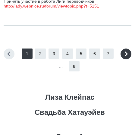
Принять участие в работе Лиги переводчиков
http://lady.webnice.ru/forum/viewtopic.php?t=5151
1
2
3
4
5
6
7
...
8
Лиза Клейпас
Свадьба Хатауэйев