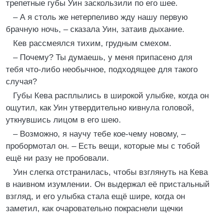
трепетные губы Уин заскользили по его шее.
– А я столь же нетерпеливо жду нашу первую
брачную ночь, – сказала Уин, затаив дыхание.
Кев рассмеялся тихим, грудным смехом.
– Почему? Ты думаешь, у меня припасено для
тебя что-либо необычное, подходящее для такого
случая?
Губы Кева расплылись в широкой улыбке, когда он
ощутил, как Уин утвердительно кивнула головой,
уткнувшись лицом в его шею.
– Возможно, я научу тебе кое-чему новому, –
пробормотал он. – Есть вещи, которые мы с тобой
ещё ни разу не пробовали.
Уин слегка отстранилась, чтобы взглянуть на Кева
в наивном изумлении. Он выдержал её пристальный
взгляд, и его улыбка стала ещё шире, когда он
заметил, как очаровательно покраснели щечки