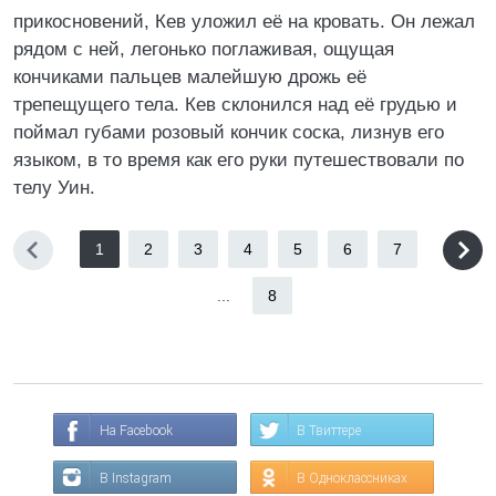
прикосновений, Кев уложил её на кровать. Он лежал
рядом с ней, легонько поглаживая, ощущая
кончиками пальцев малейшую дрожь её
трепещущего тела. Кев склонился над её грудью и
поймал губами розовый кончик соска, лизнув его
языком, в то время как его руки путешествовали по
телу Уин.
1
2
3
4
5
6
7
...
8
На Facebook
В Твиттере
В Instagram
В Одноклассниках