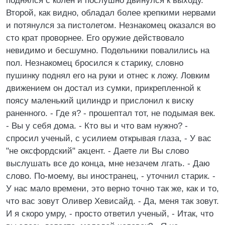
поднялся с колен и послушно двинулся к выходу.
Второй, как видно, обладал более крепкими нервами
и потянулся за пистолетом. Незнакомец оказался во
сто крат проворнее. Его оружие действовало
невидимо и бесшумно. Подельники повалились на
пол. Незнакомец бросился к старику, словно
пушинку поднял его на руки и отнес к ложу. Ловким
движением он достал из сумки, прикрепленной к
поясу маленький цилиндр и прислонил к виску
раненного. - Где я? - прошептал тот, не подымая век.
- Вы у себя дома. - Кто вы и что вам нужно? -
спросил ученый, с усилием открывая глаза, - У вас
"не оксфордский" акцент. - Даете ли Вы слово
выслушать все до конца, мне незачем лгать. - Даю
слово. По-моему, вы иностранец, - уточнил старик. -
У нас мало времени, это верно точно так же, как и то,
что вас зовут Оливер Хевисайд. - Да, меня так зовут.
И я скоро умру, - просто ответил ученый, - Итак, что