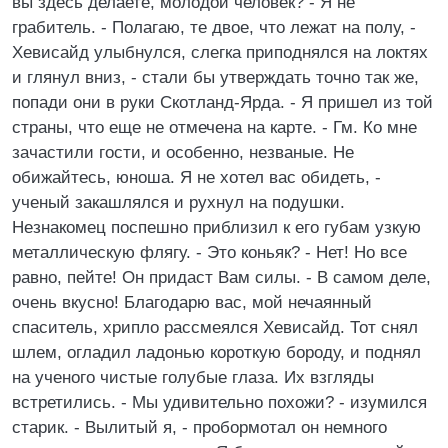
вы здесь делаете, молодой человек? - Я не
грабитель. - Полагаю, те двое, что лежат на полу, -
Хевисайд улыбнулся, слегка приподнялся на локтях
и глянул вниз, - стали бы утверждать точно так же,
попади они в руки Скотланд-Ярда. - Я пришел из той
страны, что еще не отмечена на карте. - Гм. Ко мне
зачастили гости, и особенно, незваные. Не
обижайтесь, юноша. Я не хотел вас обидеть, -
ученый закашлялся и рухнул на подушки.
Незнакомец поспешно приблизил к его губам узкую
металлическую флягу. - Это коньяк? - Нет! Но все
равно, пейте! Он придаст Вам силы. - В самом деле,
очень вкусно! Благодарю вас, мой нечаянный
спаситель, хрипло рассмеялся Хевисайд. Тот снял
шлем, огладил ладонью короткую бороду, и поднял
на ученого чистые голубые глаза. Их взгляды
встретились. - Мы удивительно похожи? - изумился
старик. - Вылитый я, - пробормотал он немного