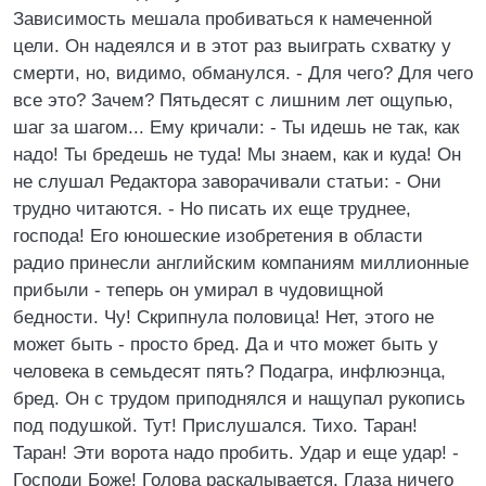
Зависимость мешала пробиваться к намеченной
цели. Он надеялся и в этот раз выиграть схватку у
смерти, но, видимо, обманулся. - Для чего? Для чего
все это? Зачем? Пятьдесят с лишним лет ощупью,
шаг за шагом... Ему кричали: - Ты идешь не так, как
надо! Ты бредешь не туда! Мы знаем, как и куда! Он
не слушал Редактора заворачивали статьи: - Они
трудно читаются. - Но писать их еще труднее,
господа! Его юношеские изобретения в области
радио принесли английским компаниям миллионные
прибыли - теперь он умирал в чудовищной
бедности. Чу! Скрипнула половица! Нет, этого не
может быть - просто бред. Да и что может быть у
человека в семьдесят пять? Подагра, инфлюэнца,
бред. Он с трудом приподнялся и нащупал рукопись
под подушкой. Тут! Прислушался. Тихо. Таран!
Таран! Эти ворота надо пробить. Удар и еще удар! -
Господи Боже! Голова раскалывается. Глаза ничего