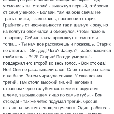
угомонись ты, старик! - выдохнул первый, отбросив
от себя ученого. - Болван, там на окне свеча! Не
трать спички, - задыхаясь, проговорил старик.
Грабитель от неожиданности так и шагнул к окну, но
на полпути опомнился и обернулся, чтобы помочь
товарищу. Сейчас глаза привыкнут к темноте и
тогда... - Ты нам все расскажешь и покажешь. Старик
не ответил. - Эй, дед! Чего? Заснул? - забеспокоился
грабитель. - Э! Э! Старик! Погоди умирать! -
поддержал его второй во весь голос. - Вон отсюда!
Нет! Они не расслышали слов! Слов-то как раз таких
и не было. Затем чиркнула спичка. У окна возник
третий. Там стоял высокий гибкий человек в
странном черно-голубом костюме и в округлом
шлеме, закрывающем лицо по самые губы. - Вон
отсюда! - так же четко подумал третий, бросив
взгляд на ничком лежащего ученого. Один грабитель