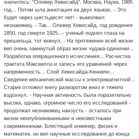
значилось: "Оливер Хевисайд", Москва, Наука, 1985
год... Потом шла аннотация на двух языках. - Это
будет через шестьдесят лет! - вымолвил
незнакомец. - Так... Оливер Хевисайд, год рождения
1850, год смерти 1925...- ученый поднял глаза на
пришельца, тот кивнул, - На протяжении всей жизни
вел очень замкнутый образ жизни чудака-одиночки...
Разработка операционного исчисления... Расчистка
трактата Максвелла и запись его уравнений через
напряженность... Слой Хевисайда-Кеннели...
Сведение механической массы к электромагнитной...
Старик отложил книгу разворотом вниз и тяжело
вздохнул. - Научная активность была поразительно
высока, однако, огромное число его исследований -
продолжал незнакомец наизусть - осталось при
жизни неопубликованными и неизвестными
современникам. Блестящий инженер, физик и
математик, он вел научные исследования до конца