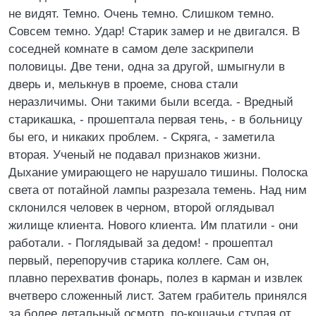
не видят. Темно. Очень темно. Слишком темно.
Совсем темно. Удар! Старик замер и не двигался. В
соседней комнате в самом деле заскрипели
половицы. Две тени, одна за другой, шмыгнули в
дверь и, мелькнув в проеме, снова стали
неразличимы. Они такими были всегда. - Вредный
старикашка, - прошептала первая тень, - в больницу
бы его, и никаких проблем. - Скряга, - заметила
вторая. Ученый не подавал признаков жизни.
Дыхание умирающего не нарушало тишины. Полоска
света от потайной лампы разрезала темень. Над ним
склонился человек в черном, второй оглядывал
жилище клиента. Нового клиента. Им платили - они
работали. - Поглядывай за дедом! - прошептал
первый, перепоручив старика коллеге. Сам он,
плавно перехватив фонарь, полез в карман и извлек
вчетверо сложенный лист. Затем грабитель принялся
за более детальный осмотр, по-кошачьи ступая от