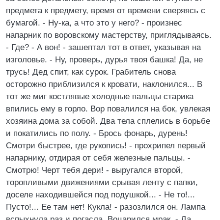
предмета к предмету, время от времени сверяясь с
бумагой. - Ну-ка, а что это у него? - произнес
напарник по воровскому мастерству, приглядываясь.
- Где? - А вон! - зашептал тот в ответ, указывая на
изголовье. - Ну, проверь, дурья твоя башка! Да, не
трусь! Дед спит, как сурок. Грабитель снова
осторожно приблизился к кровати, наклонился... В
тот же миг костлявые холодные пальцы старика
впились ему в горло. Вор повалился на бок, увлекая
хозяина дома за собой. Два тела сплелись в борьбе
и покатились по полу. - Брось фонарь, дурень!
Смотри быстрее, где рукопись! - прохрипел первый
напарнику, отдирая от себя железные пальцы. -
Смотрю! Черт тебя дери! - выругался второй,
торопливыми движениями срывая ленту с папки,
доселе находившейся под подушкой... - Не то!...
Пусто!... Ее там нет! Кукла! - разозлился он. Лампа
вспыхнула раз и погасла. Воцарился мрак. - Да,