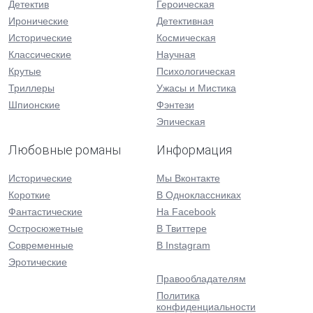
Детектив
Героическая
Иронические
Детективная
Исторические
Космическая
Классические
Научная
Крутые
Психологическая
Триллеры
Ужасы и Мистика
Шпионские
Фэнтези
Эпическая
Любовные романы
Информация
Исторические
Мы Вконтакте
Короткие
В Одноклассниках
Фантастические
На Facebook
Остросюжетные
В Твиттере
Современные
В Instagram
Эротические
Правообладателям
Политика
конфиденциальности