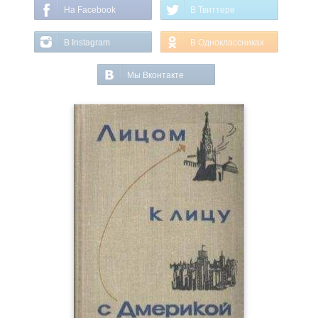
На Facebook
В Твиттере
В Instagram
В Одноклассниках
Мы Вконтакте