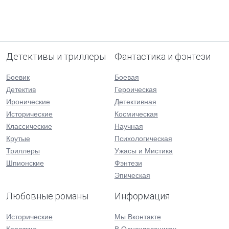
Детективы и триллеры
Фантастика и фэнтези
Боевик
Боевая
Детектив
Героическая
Иронические
Детективная
Исторические
Космическая
Классические
Научная
Крутые
Психологическая
Триллеры
Ужасы и Мистика
Шпионские
Фэнтези
Эпическая
Любовные романы
Информация
Исторические
Мы Вконтакте