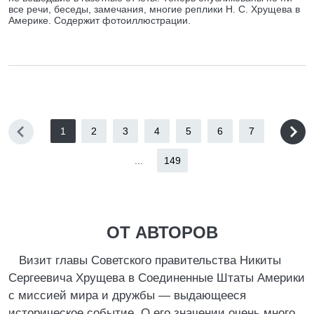
все речи, беседы, замечания, многие реплики Н. С. Хрущева в
Америке. Содержит фотоиллюстрации.
1
2
3
4
5
6
7
...
149
ОТ АВТОРОВ
Визит главы Советского правительства Никиты
Сергеевича Хрущева в Соединенные Штаты Америки
с миссией мира и дружбы — выдающееся
историческое событие. О его значении очень много