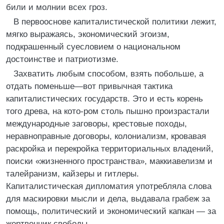
били и молнии всех гроз.
В первооснове капиталистической политики лежит,
мягко выражаясь, экономический эгоизм,
подкрашенный суесловием о национальном
достоинстве и патриотизме.
Захватить любым способом, взять побольше, а
отдать поменьше—вот привычная тактика
капиталистических государств. Это и есть корень
того древа, на кото-ром столь пышно произрастали
международные заговоры, крестовые походы,
неравноправные договоры, колониализм, кровавая
раскройка и перекройка территориальных владений,
поиски «жизненного пространства», маккиавелизм и
талейранизм, кайзеры и гитлеры.
Капиталистическая дипломатия употребляла слова
для маскировки мысли и дела, выдавала грабеж за
помощь, политический и экономический капкан — за
жертвенник свободы.