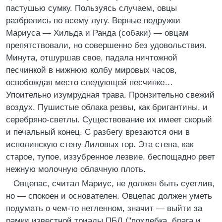
пастушью сумку. Пользуясь случаем, овцы
разбрелись по всему лугу. Верные подружки
Мариуса — Хильда и Ранда (собаки) — овцам
препятствовали, но совершенно без удовольствия.
Минута, отшуршав свое, падала ничтожной
песчинкой в нижнюю колбу мировых часов,
освобождая место следующей песчинке…
Упоительно изумрудная трава. Пронзительно свежий
воздух. Пушистые облака резвы, как бригантины, и
серебряно-светлы. Существование их имеет скорый
и печальный конец. С разбегу врезаются они в
исполинскую стену Лиловых гор. Эта стена, как
старое, тупое, иззубренное лезвие, беспощадно рвет
нежную молочную облачную плоть.
Овцепас, считал Мариус, не должен быть суетлив,
но — спокоен и основателен. Овцепас должен уметь
подумать о чем-то нетленном, значит — выйти за
рамки известной триады ПБД ("похлебка, брага и