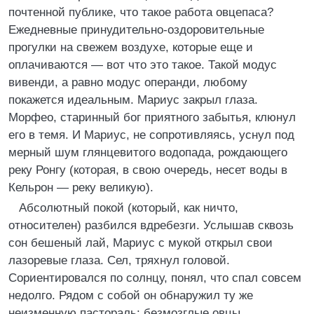
почтенной публике, что такое работа овцепаса?
Ежедневные принудительно-оздоровительные
прогулки на свежем воздухе, которые еще и
оплачиваются — вот что это такое. Такой модус
вивенди, а равно модус операнди, любому
покажется идеальным. Мариус закрыл глаза.
Морфео, старинный бог приятного забытья, клюнул
его в темя. И Мариус, не сопротивляясь, уснул под
мерный шум глянцевитого водопада, рождающего
реку Ронгу (которая, в свою очередь, несет воды в
Кельрон — реку великую).
Абсолютный покой (который, как ничто,
относителен) разбился вдребезги. Услышав сквозь
сон бешеный лай, Мариус с мукой открыл свои
лазоревые глаза. Сел, тряхнул головой.
Сориентировался по солнцу, понял, что спал совсем
недолго. Рядом с собой он обнаружил ту же
неизменную пастораль: безмозглые овцы