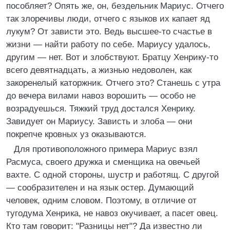
пособляет? Опять же, он, бездельник Мариус. Отчего
так злоречивы люди, отчего с языков их капает яд
лукум? От зависти это. Ведь высшее-то счастье в
жизни — найти работу по себе. Мариусу удалось,
другим — нет. Вот и злобствуют. Братцу Хенрику-то
всего девятнадцать, а жизнью недоволен, как
закоренелый каторжник. Отчего это? Станешь с утра
до вечера вилами навоз ворошить — особо не
возрадуешься. Тяжкий труд достался Хенрику.
Завидует он Мариусу. Зависть и злоба — они
покрепче кровных уз оказываются.
Для противоположного примера Мариус взял
Расмуса, своего дружка и сменщика на овечьей
вахте. С одной стороны, шустр и работящ. С другой
— сообразителен и на язык остер. Думающий
человек, одним словом. Поэтому, в отличие от
тугодума Хенрика, не навоз окучивает, а пасет овец.
Кто там говорит: "Разницы нет"? Да известно ли