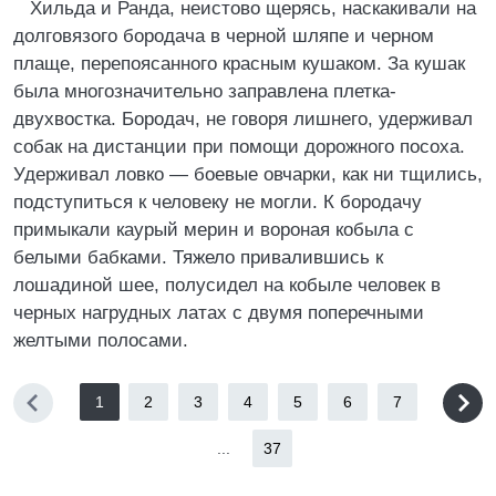
Хильда и Ранда, неистово щерясь, наскакивали на
долговязого бородача в черной шляпе и черном
плаще, перепоясанного красным кушаком. За кушак
была многозначительно заправлена плетка-
двухвостка. Бородач, не говоря лишнего, удерживал
собак на дистанции при помощи дорожного посоха.
Удерживал ловко — боевые овчарки, как ни тщились,
подступиться к человеку не могли. К бородачу
примыкали каурый мерин и вороная кобыла с
белыми бабками. Тяжело привалившись к
лошадиной шее, полусидел на кобыле человек в
черных нагрудных латах с двумя поперечными
желтыми полосами.
1
2
3
4
5
6
7
...
37