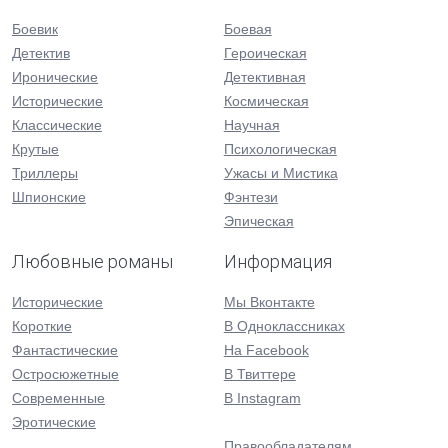
Боевик
Боевая
Детектив
Героическая
Иронические
Детективная
Исторические
Космическая
Классические
Научная
Крутые
Психологическая
Триллеры
Ужасы и Мистика
Шпионские
Фэнтези
Эпическая
Любовные романы
Информация
Исторические
Мы Вконтакте
Короткие
В Одноклассниках
Фантастические
На Facebook
Остросюжетные
В Твиттере
Современные
В Instagram
Эротические
Правообладателям