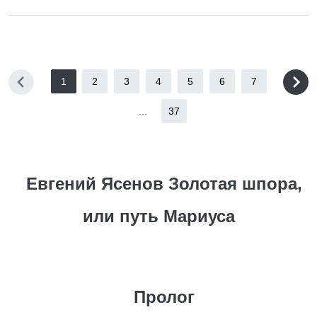
1
2
3
4
5
6
7
...
37
Евгений Ясенов Золотая шпора,
или путь Мариуса
Пролог