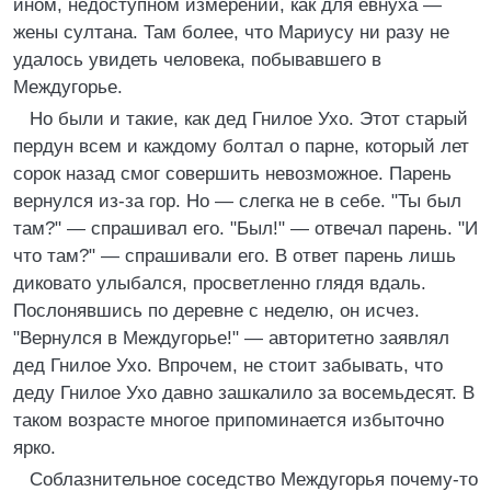
ином, недоступном измерении, как для евнуха —
жены султана. Там более, что Мариусу ни разу не
удалось увидеть человека, побывавшего в
Междугорье.
Но были и такие, как дед Гнилое Ухо. Этот старый
пердун всем и каждому болтал о парне, который лет
сорок назад смог совершить невозможное. Парень
вернулся из-за гор. Но — слегка не в себе. "Ты был
там?" — спрашивал его. "Был!" — отвечал парень. "И
что там?" — спрашивали его. В ответ парень лишь
диковато улыбался, просветленно глядя вдаль.
Послонявшись по деревне с неделю, он исчез.
"Вернулся в Междугорье!" — авторитетно заявлял
дед Гнилое Ухо. Впрочем, не стоит забывать, что
деду Гнилое Ухо давно зашкалило за восемьдесят. В
таком возрасте многое припоминается избыточно
ярко.
Соблазнительное соседство Междугорья почему-то