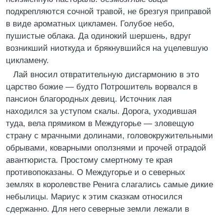
подкрепляются сочной травой, не брезгуя приправой
в виде ароматных цикламен. Голубое небо,
пушистые облака. Да одинокий шершень, вдруг
возникший ниоткуда и брякнувшийся на уцелевшую
цикламену.
Лай вносил отвратительную дисгармонию в это
царство божие — будто Потрошитель ворвался в
пансион благородных девиц. Источник лая
находился за уступом скалы. Дорога, уходившая
туда, вела прямиком в Междугорье — зловещую
страну с мрачными долинами, головокружительными
обрывами, коварными оползнями и прочей отрадой
авантюриста. Простому смертному те края
противопоказаны. О Междугорье и о северных
землях в королевстве Ренига слагались самые дикие
небылицы. Мариус к этим сказкам относился
сдержанно. Для него северные земли лежали в