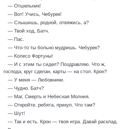
— Отшельник!
— Вот! Учись, Чебурек!
— Слышишь, родной, отвяжись, а?
— Твой ход, Батч.
— Пас.
— Что-то ты больно мудришь. Чебурек?
— Колесо Фортуны!
— И с этим ты сидел? Поздравляю. Что ж,
господа, круг сделан, карты — на стол. Крон?
— У меня — Любовники.
— Чудно. Батч?
— Маг, Смерть и Небесная Молния.
— Откройте, ребята, прикуп. Что там?
— Шут!
— Так и есть. Крон — твоя игра. Давай расклад.