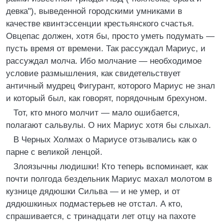
девка"), выведенной городскими умниками в
качестве квинтэссенции крестьянского счастья.
Овцепас должен, хотя бы, просто уметь подумать —
пусть время от времени. Так рассуждал Мариус, и
рассуждал молча. Ибо молчание — необходимое
условие размышления, как свидетельствует
античный мудрец Фигурант, которого Мариус не знал
и который был, как говорят, порядочным брехуном.
Тот, кто много молчит — мало ошибается,
полагают сальвулы. О них Мариус хотя бы слыхал.
В Черных Холмах о Мариусе отзывались как о
парне с великой ленцой.
Злоязычны людишки! Кто теперь вспоминает, как
почти полгода бездельник Мариус махал молотом в
кузнице дядюшки Сильва — и не умер, и от
дядюшкиных подмастерьев не отстал. А кто,
спрашивается, с тринадцати лет отцу на пахоте