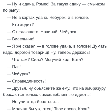
— Ну и сдача, Ромео! За такую сдачу — смычком
по рылу!
— Не в картах удача, Чебурек, а в голове.
— Кто ходит?
— От сдающего. Начинай, Чебурек.
— Висельник!
— Я же сказал — в голове удача, в голове! Думать
надо, дорогой товарищ! Ну, теперь держись!
— Что там? Сила? Могучий ход. Батч?
— Пас!
— Чебурек?
— Справедливость!
— Друзья, ну объясните же ему, что на амбразуру
бросаются только самовлюбленные идиоты!
— Не учи отца бороться…
— Молчал бы уж, отец! Твое слово, Крон?