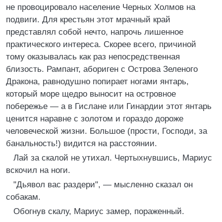
не провоцировало население Черных Холмов на
подвиги. Для крестьян этот мрачный край
представлял собой нечто, напрочь лишенное
практического интереса. Скорее всего, причиной
тому оказывалась как раз непосредственная
близость. Рампант, абориген с Острова Зеленого
Дракона, равнодушно попирает ногами янтарь,
который море щедро выносит на островное
побережье — а в Гислане или Гинардии этот янтарь
ценится наравне с золотом и гораздо дороже
человеческой жизни. Большое (прости, Господи, за
банальность!) видится на расстоянии.
Лай за скалой не утихал. Чертыхнувшись, Мариус
вскочил на ноги.
"Дьявол вас раздери", — мысленно сказал он
собакам.
Обогнув скалу, Мариус замер, пораженный.