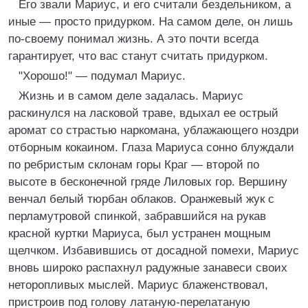
Его звали Мариус, и его считали бездельником, а
иные — просто придурком. На самом деле, он лишь
по-своему понимал жизнь. А это почти всегда
гарантирует, что вас станут считать придурком.
"Хорошо!" — подумал Мариус.
Жизнь и в самом деле задалась. Мариус
раскинулся на ласковой траве, вдыхал ее острый
аромат со страстью наркомана, ублажающего ноздри
отборным кокаином. Глаза Мариуса сонно блуждали
по ребристым склонам горы Краг — второй по
высоте в бесконечной гряде Лиловых гор. Вершину
венчал белый тюрбан облаков. Оранжевый жук с
перламутровой спинкой, забравшийся на рукав
красной куртки Мариуса, был устранен мощным
щелчком. Избавившись от досадной помехи, Мариус
вновь широко распахнул радужные занавеси своих
неторопливых мыслей. Мариус блаженствовал,
пристроив под голову латаную-перелатаную