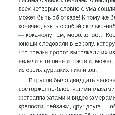
письма с уведомлениями о выигры
всех четверых словно с ума сошли
может быть об отказе! К тому же б
конечно, взять с собой сколько-н
— кока-колу там, мороженое… Кор
юноши следовали в Европу, котор
что предки просто вытолкали их и
недели в тишине и покое и, может,
из своих дурацких пикников.
В группе было двадцать челов
восторженно-блестящими глазами
фотоаппаратами и видеокамерами,
крепости, пейзажи, друг друга —