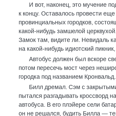
И вот, наконец, это мучение 
к концу. Оставалось провести еще 
провинциальных городков, состоящ
какой-нибудь замшелой церквухой.
Замок там, видите ли. Невидаль к
на какой-нибудь идиотский пикник
Автобус должен был вскоре св
потом пересечь мост через неширо
городка под названием Кронвальд.
Билл дремал. Сэм с закрытыми
пытался разгадывать кроссворд на
автобуса. В его плэйере сели бат
он не решался, будить Билла — те