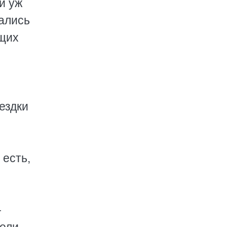
и уж
тались
ющих
ездки
 есть,
—