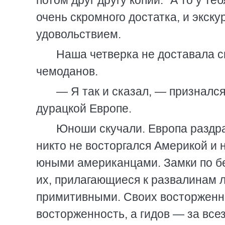
потом друг другу копии: "А то у те
очень скромного достатка, и экск
удовольствием.
Наша четверка не доставала 
чемоданов.
— Я так и сказал, — признался
дурацкой Европе.
Юноши скучали. Европа раздра
никто не восторгался Америкой и 
юными американцами. Замки по бе
их, прилагающиеся к развалинам 
примитивными. Своих восторженны
восторженность, а гидов — за все