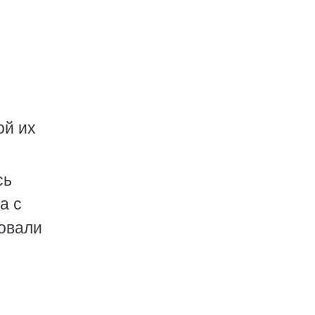
ой их
сь
а с
овали