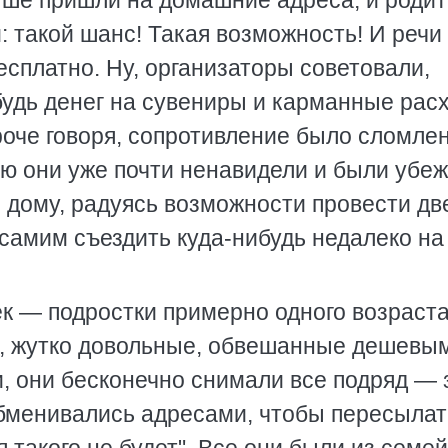
ше пришли на домашние адреса, и роди
: такой шанс! Такая возможность! И речи
есплатно. Ну, организаторы советовали,
ибудь денег на сувениры и карманные рас
оче говоря, сопротивление было сломлен
ую они уже почти ненавидели и были убе
з дому, радуясь возможности провести дв
 самим съездить куда-нибудь недалеко на
ек — подростки примерно одного возраста
, жутко довольные, обвешанные дешевы
 они бесконечно снимали все подряд — 
 обменивались адресами, чтобы пересылат