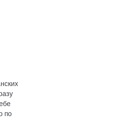
анских
разу
себе
о по