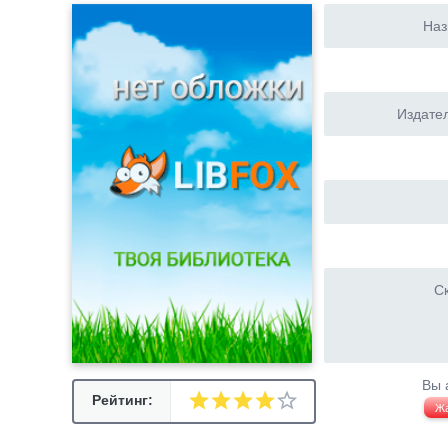
Наз
Издател
Ск
Вы 
Рейтинг:
Ж