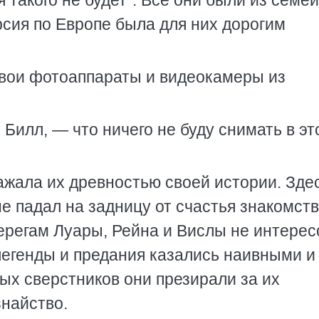
бя такого не будет". Все они были из семей
урсия по Европе была для них дорогим
свои фотоаппараты и видеокамеры из
 Билл, — что ничего не буду снимать в эт
жала их древностью своей истории. Зде
не падал на задницу от счастья знакомств
регам Луары, Рейна и Вислы не интерес
легенды и предания казались наивными и
х сверстников они презирали за их
знайство.