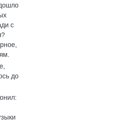
одошло
ных
ади с
я?
ерное,
ям.
е,
ось до
онил:
узыки