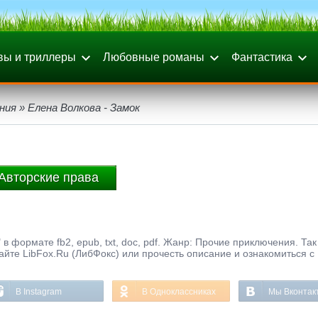
вы и триллеры
Любовные романы
Фантастика
ния
» Елена Волкова - Замок
Авторские права
в формате fb2, epub, txt, doc, pdf. Жанр: Прочие приключения. Та
айте LibFox.Ru (ЛибФокс) или прочесть описание и ознакомиться с
В Instagram
В Одноклассниках
Мы Вконтак