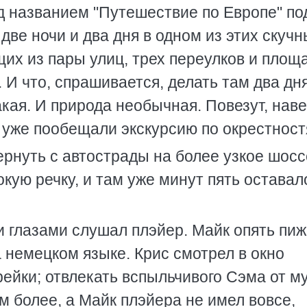
под названием "Путешествие по Европе" п
две ночи и два дня в одном из этих скуч
их из пары улиц, трех переулков и площ
 И что, спрашивается, делать там два дн
акая. И природа необычная. Повезут, нав
, уже пообещали экскурсию по окрестност
ернуть с автострады на более узкое шосс
кую речку, и там уже минут пять оставал
 глазами слушал плэйер. Майк опять пиж
 немецком языке. Крис смотрел в окно
арейки; отвлекать вспыльчивого Сэма от м
м более, а Майк плэйера не имел вовсе,