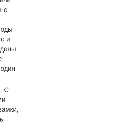
тели
 не
ходы
о и
ждены,
е
 один
. С
ми
замки,
ь