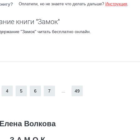
книгу?
Оплатили, но не знаете что делать дальше?
Инструкция
.
ание книги "Замок"
держание "Замок" читать бесплатно онлайн.
4
5
6
7
...
49
Елена Волкова
З А М О К