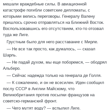
мешали враждебные силы. В авиационной
катастрофе погибли советские дипломаты, с
которыми велись переговоры. Генералу Валену
пришлось срочно отправляться на Ближний Восток.
Воспользовавшись его отсутствием, кто-то отозвал
туда же Лиге.
Грустным было для него расставание с Мирле.
— Не все так просто, как думалось, — сказал
Шарль.
— Не падай духом, мы еще поборемся, — ободрял
Альберо.
— Сейчас надежда только на генерала де Голля.
— К сожалению, и он не всесилен. Иден сообщил
послу СССР в Англии Майскому, что
Великобритания против посылки французов на
советско-германский фронт.
— Чего мутят воду? — вспылил Лиге.