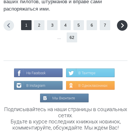
ваших пилотов, штурманов и вправе сами
распоряжаться ими.
1
2
3
4
5
6
7
...
62
На Facebook
В Твиттере
В Instagram
В Одноклассниках
Мы Вконтакте
Подписывайтесь на наши страницы в социальных
сетях.
Будьте в курсе последних книжных новинок,
комментируйте, обсуждайте. Мы ждём Вас!