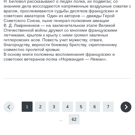
Н. Беловол рассказывают о людях полка, их подвигах; со
знанием дела воссоздаются напряженные воздушные схватки с
врагом, прослеживаются судьбы десятков французских и
советских авиаторов. Один из авторов — дважды Герой
Советского Союза, ныне генерал-полковник авиации
В. Д. Лавриненков — на заключительном этапе Великой
Отечественной войны дружил со многими французскими
летчиками, крылом к крылу с ними громил хваленых
гитлеровских асов. Повесть учит мужеству, отваге,
благородству, верности боевому братству, скрепленному
совместно пролитой кровью.
В основу книги положены воспоминания французских и
советских ветеранов полка «Нормандия — Неман».
1
2
3
4
5
6
7
...
62