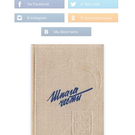
На Facebook
В Твиттере
В Instagram
В Одноклассниках
Мы Вконтакте