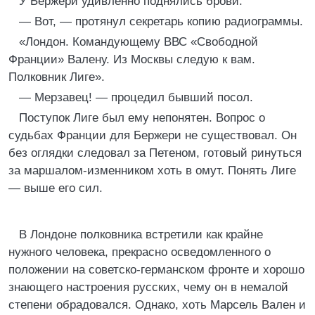
У Бержери удивленно поднялись брови.
— Вот, — протянул секретарь копию радиограммы.
«Лондон. Командующему ВВС «Свободной
Франции» Валену. Из Москвы следую к вам.
Полковник Лиге».
— Мерзавец! — процедил бывший посол.
Поступок Лиге был ему непонятен. Вопрос о
судьбах Франции для Бержери не существовал. Он
без оглядки следовал за Петеном, готовый ринуться
за маршалом-изменником хоть в омут. Понять Лиге
— выше его сил.
В Лондоне полковника встретили как крайне
нужного человека, прекрасно осведомленного о
положении на советско-германском фронте и хорошо
знающего настроения русских, чему он в немалой
степени обрадовался. Однако, хоть Марсель Вален и