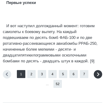
Первые успехи
И вот наступил долгожданный момент: готовим
самолеты к боевому вылету. На каждый
подвешиваем по десять бомб ФАБ-100 и по две
ротативно-рассеивающиеся авиабомбы РРАБ-250,
начиненные более мелкими - десяти- и
двадцатипятикилограммовыми осколочными
бомбами по десять - двадцать штук в каждой. [9]
1
2
3
4
5
6
7
...
52