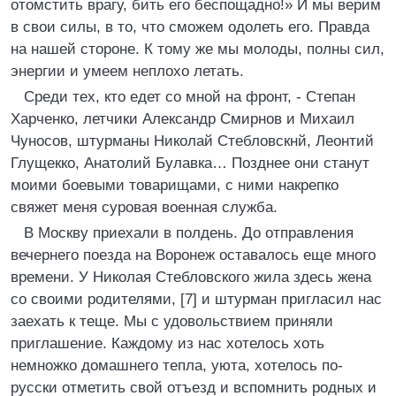
отомстить врагу, бить его беспощадно!» И мы верим
в свои силы, в то, что сможем одолеть его. Правда
на нашей стороне. К тому же мы молоды, полны сил,
энергии и умеем неплохо летать.
Среди тех, кто едет со мной на фронт, - Степан
Харченко, летчики Александр Смирнов и Михаил
Чуносов, штурманы Николай Стебловскнй, Леонтий
Глущекко, Анатолий Булавка… Позднее они станут
моими боевыми товарищами, с ними накрепко
свяжет меня суровая военная служба.
В Москву приехали в полдень. До отправления
вечернего поезда на Воронеж оставалось еще много
времени. У Николая Стебловского жила здесь жена
со своими родителями, [7] и штурман пригласил нас
заехать к теще. Мы с удовольствием приняли
приглашение. Каждому из нас хотелось хоть
немножко домашнего тепла, уюта, хотелось по-
русски отметить свой отъезд и вспомнить родных и