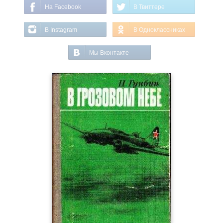
На Facebook
В Твиттере
В Instagram
В Одноклассниках
Мы Вконтакте