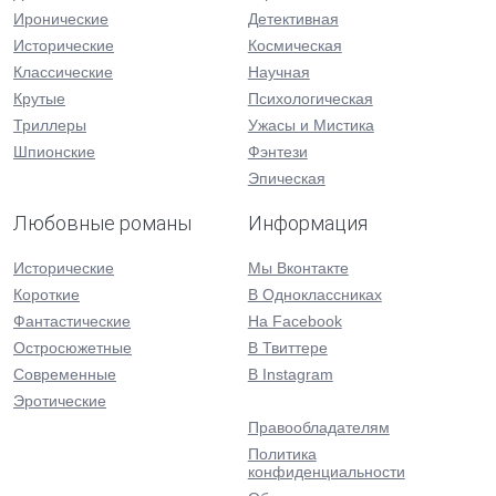
Иронические
Детективная
Исторические
Космическая
Классические
Научная
Крутые
Психологическая
Триллеры
Ужасы и Мистика
Шпионские
Фэнтези
Эпическая
Любовные романы
Информация
Исторические
Мы Вконтакте
Короткие
В Одноклассниках
Фантастические
На Facebook
Остросюжетные
В Твиттере
Современные
В Instagram
Эротические
Правообладателям
Политика
конфиденциальности