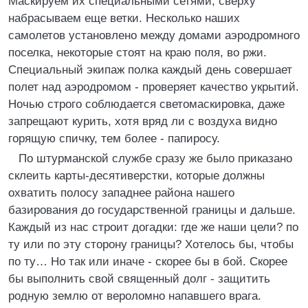
Маскируем их специальными сетями, сверху
набрасываем еще ветки. Несколько наших
самолетов установлено между домами аэродромного
поселка, некоторые стоят на краю поля, во ржи.
Специальный экипаж полка каждый день совершает
полет над аэродромом - проверяет качество укрытий.
Ночью строго соблюдается светомаскировка, даже
запрещают курить, хотя вряд ли с воздуха видно
горящую спичку, тем более - папиросу.
По штурманской службе сразу же было приказано
склеить карты-десятиверстки, которые должны
охватить полосу западнее района нашего
базирования до государственной границы и дальше.
Каждый из нас строит догадки: где же наши цели? по
ту или по эту сторону границы? Хотелось бы, чтобы
по ту… Но так или иначе - скорее бы в бой. Скорее
бы выполнить свой священный долг - защитить
родную землю от вероломно напавшего врага.