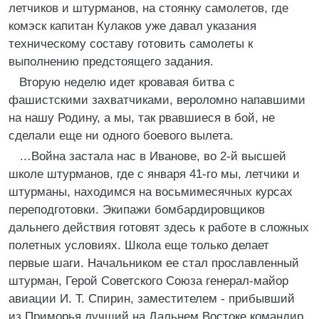
летчиков и штурманов, на стоянку самолетов, где
комэск капитан Кулаков уже давал указания
техническому составу готовить самолеты к
выполнению предстоящего задания.
Вторую неделю идет кровавая битва с
фашистскими захватчиками, вероломно напавшими
на нашу Родину, а мы, так рвавшиеся в бой, не
сделали еще ни одного боевого вылета.
…Война застала нас в Иванове, во 2-й высшей
школе штурманов, где с января 41-го мы, летчики и
штурманы, находимся на восьмимесячных курсах
переподготовки. Экипажи бомбардировщиков
дальнего действия готовят здесь к работе в сложных
полетных условиях. Школа еще только делает
первые шаги. Начальником ее стал прославленный
штурман, Герой Советского Союза генерал-майор
авиации И. Т. Спирин, заместителем - прибывший
из Приморья лучший на Дальнем Востоке командир