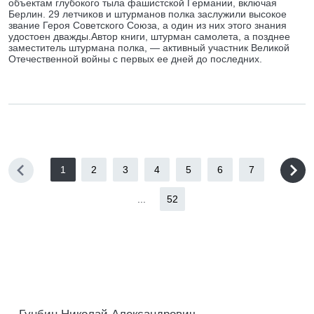
объектам глубокого тыла фашистской Германии, включая
Берлин. 29 летчиков и штурманов полка заслужили высокое
звание Героя Советского Союза, а один из них этого знания
удостоен дважды.Автор книги, штурман самолета, а позднее
заместитель штурмана полка, — активный участник Великой
Отечественной войны с первых ее дней до последних.
1
2
3
4
5
6
7
...
52