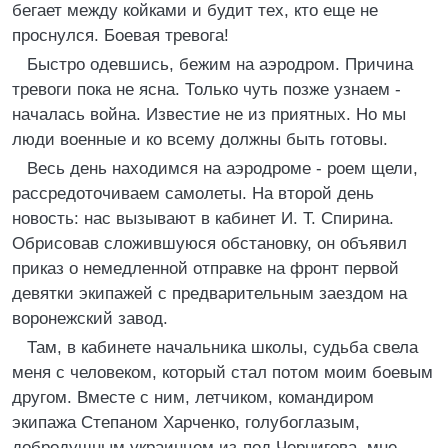
бегает между койками и будит тех, кто еще не
проснулся. Боевая тревога!
Быстро одевшись, бежим на аэродром. Причина
тревоги пока не ясна. Только чуть позже узнаем -
началась война. Известие не из приятных. Но мы
люди военные и ко всему должны быть готовы.
Весь день находимся на аэродроме - роем щели,
рассредоточиваем самолеты. На второй день
новость: нас вызывают в кабинет И. Т. Спирина.
Обрисовав сложившуюся обстановку, он объявил
приказ о немедленной отправке на фронт первой
девятки экипажей с предварительным заездом на
воронежский завод.
Там, в кабинете начальника школы, судьба свела
меня с человеком, который стал потом моим боевым
другом. Вместе с ним, летчиком, командиром
экипажа Степаном Харченко, голубоглазым,
добродушным украинцем из-под Чернигова, мне