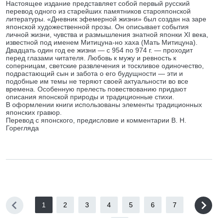
Настоящее издание представляет собой первый русский
перевод одного из старейших памятников старояпонской
литературы. «Дневник эфемерной жизни» был создан на заре
японской художественной прозы. Он описывает события
личной жизни, чувства и размышления знатной японки XI века,
известной под именем Митицуна-но хаха (Мать Митицуна).
Двадцать один год ее жизни — с 954 по 974 г. — проходит
перед глазами читателя. Любовь к мужу и ревность к
соперницам, светские развлечения и тоскливое одиночество,
подрастающий сын и забота о его будущности — эти и
подобные им темы не теряют своей актуальности во все
времена. Особенную прелесть повествованию придают
описания японской природы и традиционные стихи.
В оформлении книги использованы элементы традиционных
японских гравюр.
Перевод с японского, предисловие и комментарии В. Н.
Горегляда
1
2
3
4
5
6
7