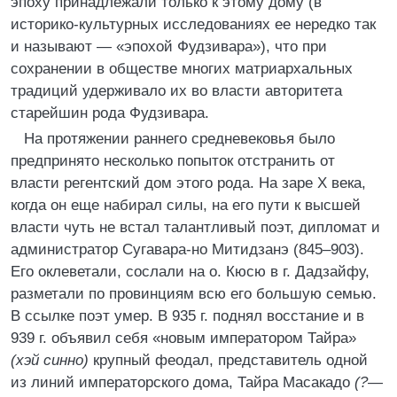
эпоху принадлежали только к этому дому (в
историко-культурных исследованиях ее нередко так
и называют — «эпохой Фудзивара»), что при
сохранении в обществе многих матриархальных
традиций удерживало их во власти авторитета
старейшин рода Фудзивара.
На протяжении раннего средневековья было
предпринято несколько попыток отстранить от
власти регентский дом этого рода. На заре X века,
когда он еще набирал силы, на его пути к высшей
власти чуть не встал талантливый поэт, дипломат и
администратор Сугавара-но Митидзанэ (845–903).
Его оклеветали, сослали на о. Кюсю в г. Дадзайфу,
разметали по провинциям всю его большую семью.
В ссылке поэт умер. В 935 г. поднял восстание и в
939 г. объявил себя «новым императором Тайра»
(хэй синно)
крупный феодал, представитель одной
из линий императорского дома, Тайра Масакадо
(?
—