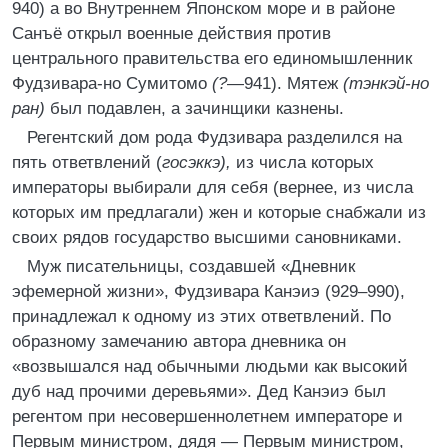
940) а во Внутреннем Японском море и в районе
Санъё открыл военные действия против
центрального правительства его единомышленник
Фудзивара-но Сумитомо
(?
—941). Мятеж
(тэнкэй-но
ран)
был подавлен, а зачинщики казнены.
Регентский дом рода Фудзивара разделился на
пять ответвлений (
госэккэ),
из числа которых
императоры выбирали для себя (вернее, из числа
которых им предлагали) жен и которые снабжали из
своих рядов государство высшими сановниками.
Муж писательницы, создавшей «Дневник
эфемерной жизни», Фудзивара Канэиэ (929–990),
принадлежал к одному из этих ответвлений. По
образному замечанию автора дневника он
«возвышался над обычными людьми как высокий
дуб над прочими деревьями». Дед Канэиэ был
регентом при несовершеннолетнем императоре и
Первым министром, дядя — Первым министром,