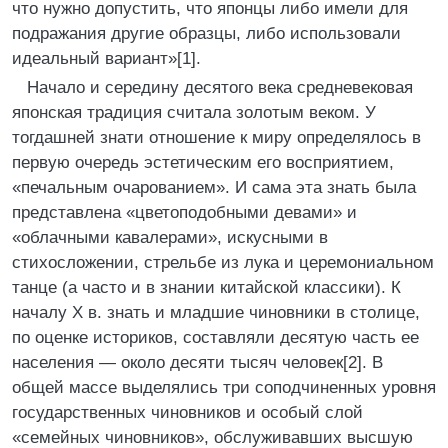
что нужно допустить, что японцы либо имели для
подражания другие образцы, либо использовали
идеальный вариант»[1].
Начало и середину десятого века средневековая
японская традиция считала золотым веком. У
тогдашней знати отношение к миру определялось в
первую очередь эстетическим его восприятием,
«печальным очарованием». И сама эта знать была
представлена «цветоподобными девами» и
«облачными кавалерами», искусными в
стихосложении, стрельбе из лука и церемониальном
танце (а часто и в знании китайской классики). К
началу X в. знать и младшие чиновники в столице,
по оценке историков, составляли десятую часть ее
населения — около десяти тысяч человек[2]. В
общей массе выделялись три соподчиненных уровня
государственных чиновников и особый слой
«семейных чиновников», обслуживавших высшую