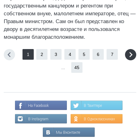
государственным канцлером и регентом при
собственном внуке, малолетнем императоре, отец —
Правым министром. Сам он был представлен ко
двору в десятилетнем возрасте и пользовался
монаршим благорасположением.
1
2
3
4
5
6
7
...
45
На Facebook
В Твиттере
В Instagram
В Одноклассниках
Мы Вконтакте