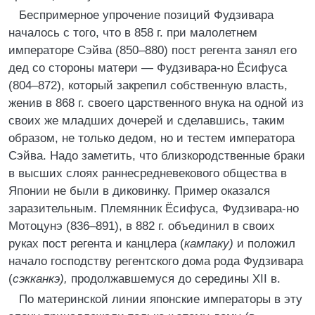
Беспримерное упрочение позиций Фудзивара
началось с того, что в 858 г. при малолетнем
императоре Сэйва (850–880) пост регента занял его
дед со стороны матери — Фудзивара-но Ёсифуса
(804–872), который закрепил собственную власть,
женив в 868 г. своего царственного внука на одной из
своих же младших дочерей и сделавшись, таким
образом, не только дедом, но и тестем императора
Сэйва. Надо заметить, что близкородственные браки
в высших слоях раннесредневекового общества в
Японии не были в диковинку. Пример оказался
заразительным. Племянник Ёсифуса, Фудзивара-но
Мотоцунэ (836–891), в 882 г. объединил в своих
руках пост регента и канцлера (
кампаку)
и положил
начало господству регентского дома рода Фудзивара
(
сэкканкэ),
продолжавшемуся до середины XII в.
По материнской линии японские императоры в эту