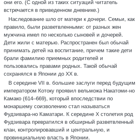
они его. (С одной из таких ситуаций читатель
встречается в приведенном дневнике.)
Наследование шло от матери к дочери. Семьи, как
правило, были разветвленными: от разных жен
мужчина имел по несколько сыновей и дочерей.
Дети жили с матерью. Распространен был обычай
принимать детей на воспитание, причем такие дети
брали фамилию приемных родителей и
пользовались правами родных. Такой обычай
сохранялся в Японии до XX в.
В середине VII в. большие заслуги перед будущим
императором Котоку проявил вельможа Накатоми-но
Камако (614–669), который впоследствии по
монаршему соизволению стал называться
Фудзивара-но Каматари. К середине X столетия род
Фудзивара превратился в обширный разветвленный
клан, контролировавший и центральную, и
провинциальную власть в Японии.