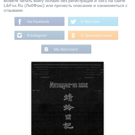
можете читать книгу онлайн без регистрации и SMS на сайте
LibFox.Ru (ЛибФокс) или прочесть описание и ознакомиться с
отзывами.
На Facebook
В Твиттере
В Instagram
В Одноклассниках
Мы Вконтакте