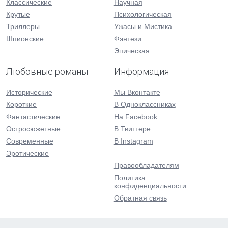
Классические
Научная
Крутые
Психологическая
Триллеры
Ужасы и Мистика
Шпионские
Фэнтези
Эпическая
Любовные романы
Информация
Исторические
Мы Вконтакте
Короткие
В Одноклассниках
Фантастические
На Facebook
Остросюжетные
В Твиттере
Современные
В Instagram
Эротические
Правообладателям
Политика
конфиденциальности
Обратная связь