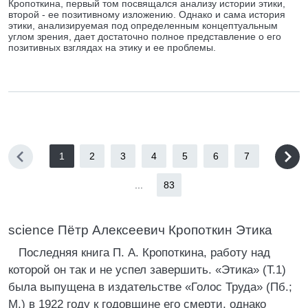
Кропоткина, первый том посвящался анализу истории этики,
второй - ее позитивному изложению. Однако и сама история
этики, анализируемая под определенным концептуальным
углом зрения, дает достаточно полное представление о его
позитивных взглядах на этику и ее проблемы.
1
2
3
4
5
6
7
...
83
science Пётр Алексеевич Кропоткин Этика
Последняя книга П. А. Кропоткина, работу над
которой он так и не успел завершить. «Этика» (Т.1)
была выпущена в издательстве «Голос Труда» (Пб.;
М.) в 1922 году к годовщине его смерти, однако