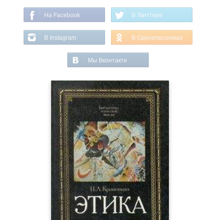
На Facebook
В Твиттере
В Instagram
В Одноклассниках
Мы Вконтакте