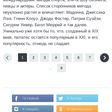
певцы и актеры. Список сторонников метода
неуклонно растет и впечатляет: Мадонна, Джессика
Лэнг, Гленн Клоуз, Джоди Фостер, Патрик Суэйзи,
Сигурни Уивер, Билл Мюррей и так далее.
Уникально уже хотя бы то, что, созданный в XIX
веке, пилатес остается популярным в XXI, и его
популярность, отнюдь не спадает.
1
2
3
4
5
6
7
...
8
На Facebook
В Твиттере
В Instagram
В Одноклассниках