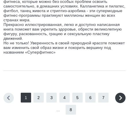
фитнеса, которые можно без особых проблем освоить
самостоятельно, в домашних условиях. Калланетика и пилатес,
фитбол, танец живота и стриптиз-аэробика - эти супермодные
фитнес-программы практикуют миллионы женщин во всех
странах мира.
Прекрасно иллюстрированная, легко и доступно написанная
книга поможет вам укрепить здоровье, обрести великолепную
фигуру, раскованность, грацию и сексуальную пластику
движений.
Но не только! Уверенность в своей природной красоте поможет
вам изменить свой образ жизни и покорить вершину под
названием «Суперфитнес»
1
2
3
4
5
6
7
...
8