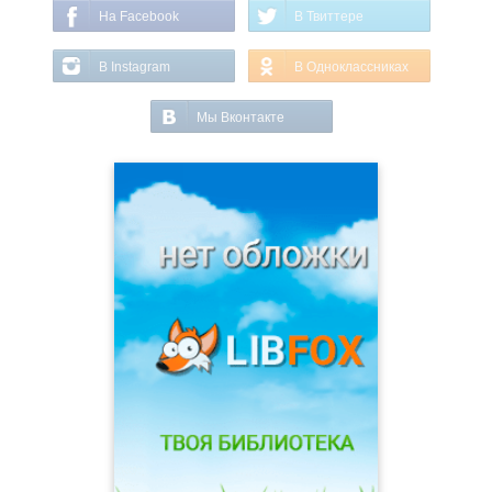
На Facebook
В Твиттере
В Instagram
В Одноклассниках
Мы Вконтакте