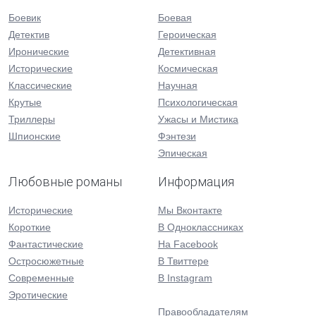
Боевик
Боевая
Детектив
Героическая
Иронические
Детективная
Исторические
Космическая
Классические
Научная
Крутые
Психологическая
Триллеры
Ужасы и Мистика
Шпионские
Фэнтези
Эпическая
Любовные романы
Информация
Исторические
Мы Вконтакте
Короткие
В Одноклассниках
Фантастические
На Facebook
Остросюжетные
В Твиттере
Современные
В Instagram
Эротические
Правообладателям