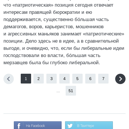
что «патриотическая» позиция сегодня отвечает
интересам правящей бюрократии и ею
поддерживается, существенно бо́льшая часть
демагогов, воров, карьеристов, мошенников
и агрессивных маньяков занимает «патриотические»
позиции. Дело здесь не в идее, а в сравнительной
выгоде, и очевидно, что, если бы либеральные идеи
господствовали во власти, бо́льшая часть
мерзавцев была бы глубоко либеральной.
1
2
3
4
5
6
7
...
51
На Facebook
В Твиттере