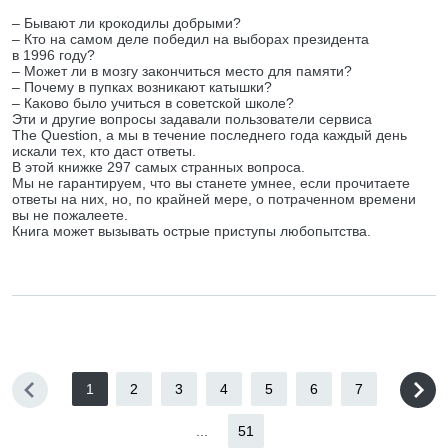
– Бывают ли крокодилы добрыми?
– Кто на самом деле победил на выборах президента
в 1996 году?
– Может ли в мозгу закончиться место для памяти?
– Почему в пупках возникают катышки?
– Каково было учиться в советской школе?
Эти и другие вопросы задавали пользователи сервиса
The Question, а мы в течение последнего года каждый день
искали тех, кто даст ответы.
В этой книжке 297 самых странных вопроса.
Мы не гарантируем, что вы станете умнее, если прочитаете
ответы на них, но, по крайней мере, о потраченном времени
вы не пожалеете.
Книга может вызывать острые приступы любопытства.
1
2
3
4
5
6
7
...
51