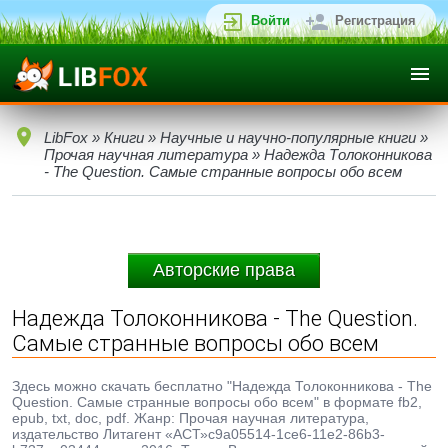
Войти
Регистрация
LibFox
»
Книги
»
Научные и научно-популярные книги
»
Прочая научная литература
» Надежда Толоконникова
- The Question. Самые странные вопросы обо всем
Авторские права
Надежда Толоконникова - The Question.
Самые странные вопросы обо всем
Здесь можно скачать бесплатно "Надежда Толоконникова - The
Question. Самые странные вопросы обо всем" в формате fb2,
epub, txt, doc, pdf. Жанр: Прочая научная литература,
издательство Литагент «АСТ»c9a05514-1ce6-11e2-86b3-