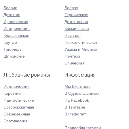
Боевик
Боевая
Детектив
Героическая
Иронические
Детективная
Исторические
Космическая
Классические
Научная
Крутые
Психологическая
Триллеры
Ужасы и Мистика
Шпионские
Фэнтези
Эпическая
Любовные романы
Информация
Исторические
Мы Вконтакте
Короткие
В Одноклассниках
Фантастические
На Facebook
Остросюжетные
В Твиттере
Современные
В Instagram
Эротические
Правообладателям