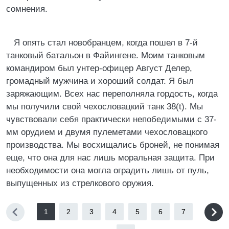
сомнения.
Я опять стал новобранцем, когда пошел в 7-й
танковый батальон в Файингене. Моим танковым
командиром был унтер-офицер Август Делер,
громадный мужчина и хороший солдат. Я был
заряжающим. Всех нас переполняла гордость, когда
мы получили свой чехословацкий танк 38(t). Мы
чувствовали себя практически непобедимыми с 37-
мм орудием и двумя пулеметами чехословацкого
производства. Мы восхищались броней, не понимая
еще, что она для нас лишь моральная защита. При
необходимости она могла оградить лишь от пуль,
выпущенных из стрелкового оружия.
1
2
3
4
5
6
7