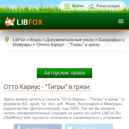
Войти
Регистрация
LibFox
»
Книги
»
Документальные книги
»
Биографии и
Мемуары
» Отто Кариус - "Тигры" в грязи.
Авторские права
Отто Кариус - "Тигры" в грязи.
Здесь можно купить и скачать "Отто Кариус - "Тигры" в грязи." в
формате fb2, epub, txt, doc, pdf. Жанр: Биографии и Мемуары,
издательство Центрполиграф, год 2005. Так же Вы можете
читать ознакомительный отрывок из книги на сайте LibFox.Ru
(ЛибФокс) или прочесть описание и ознакомиться с отзывами.
На Facebook
В Твиттере