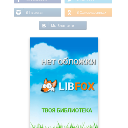
В Instagram
В Одноклассниках
Мы Вконтакте