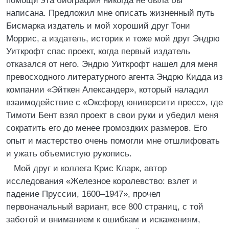
помощи эта биография никогда не была бы
написана. Предложил мне описать жизненный путь
Бисмарка издатель и мой хороший друг Тони
Моррис, а издатель, историк и тоже мой друг Эндрю
Уиткрофт спас проект, когда первый издатель
отказался от него. Эндрю Уиткрофт нашел для меня
превосходного литературного агента Эндрю Кидда из
компании «Эйткен Александер», который наладил
взаимодействие с «Оксфорд юниверсити пресс», где
Тимоти Бент взял проект в свои руки и убедил меня
сократить его до менее громоздких размеров. Его
опыт и мастерство очень помогли мне отшлифовать
и ужать объемистую рукопись.
Мой друг и коллега Крис Кларк, автор
исследования «Железное королевство: взлет и
падение Пруссии, 1600–1947», прочел
первоначальный вариант, все 800 страниц, с той
заботой и вниманием к ошибкам и искажениям,