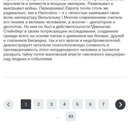
королевств и княжеств в мощную империю. Развязывал и
выигрывал войны. Перекраивал Европу почти столь же
радикально, как и Наполеон – и с легкостью навязывал свою
волю императору Вильгельму I.Многие современники считали
его гением и великим человеком, а многие – диктатором и
деспотом. Но кем он был в действительности?Джонатан
Стейнберг в своем потрясающем исследовании, созданном
прежде всего на основе писем и дневников как близких, друзей
и союзников Бисмарка, так и его врагов и недоброжелателей,
демонстрирует читателю психологическую сложность и
противоречивость этого неординарного человека и пытается
раскрыть тайну почти магической власти «железного канцлера»
над людьми и событиями
1
2
3
4
5
6
7
...
43