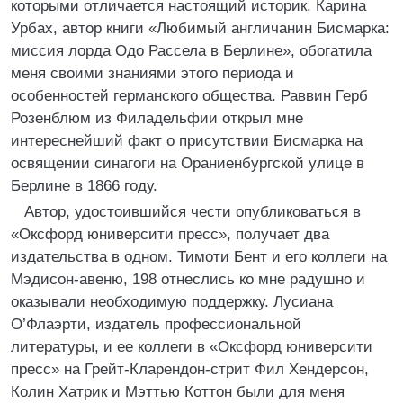
которыми отличается настоящий историк. Карина
Урбах, автор книги «Любимый англичанин Бисмарка:
миссия лорда Одо Рассела в Берлине», обогатила
меня своими знаниями этого периода и
особенностей германского общества. Раввин Герб
Розенблюм из Филадельфии открыл мне
интереснейший факт о присутствии Бисмарка на
освящении синагоги на Ораниенбургской улице в
Берлине в 1866 году.
Автор, удостоившийся чести опубликоваться в
«Оксфорд юниверсити пресс», получает два
издательства в одном. Тимоти Бент и его коллеги на
Мэдисон-авеню, 198 отнеслись ко мне радушно и
оказывали необходимую поддержку. Лусиана
О’Флаэрти, издатель профессиональной
литературы, и ее коллеги в «Оксфорд юниверсити
пресс» на Грейт-Кларендон-стрит Фил Хендерсон,
Колин Хатрик и Мэттью Коттон были для меня