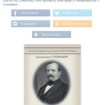
LibFox.Ru (ЛибФокс) или прочесть описание и ознакомиться с
отзывами.
На Facebook
В Твиттере
В Instagram
В Одноклассниках
Мы Вконтакте