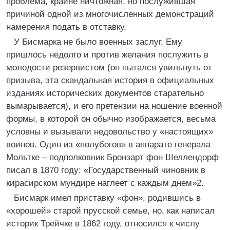
проблема, крайне ничтожная, но послужившая
причиной одной из многочисленных демонстраций
намерения подать в отставку.
У Бисмарка не было военных заслуг. Ему
пришлось недолго и против желания послужить в
молодости резервистом (он пытался увильнуть от
призыва, эта скандальная история в официальных
изданиях исторических документов старательно
вымарывается), и его претензии на ношение военной
формы, в которой он обычно изображается, весьма
условны и вызывали недовольство у «настоящих»
воинов. Один из «полубогов» в аппарате генерала
Мольтке – подполковник Бронзарт фон Шеллендорф
писал в 1870 году: «Государственный чиновник в
кирасирском мундире наглеет с каждым днем»2.
Бисмарк имел приставку «фон», родившись в
«хорошей» старой прусской семье, но, как написал
историк Трейчке в 1862 году, относился к числу