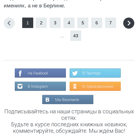
имениях, а не в Берлине.
1
2
3
4
5
6
7
...
43
На Facebook
В Твиттере
В Instagram
В Одноклассниках
Мы Вконтакте
Подписывайтесь на наши страницы в социальных
сетях.
Будьте в курсе последних книжных новинок,
комментируйте, обсуждайте. Мы ждём Вас!