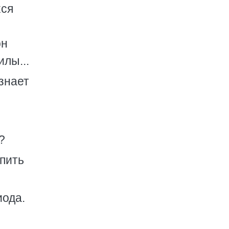
хся
он
илы...
знает
?
упить
иода.