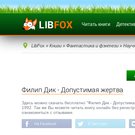
Читать книги
Детекти
LibFox
»
Книги
»
Фантастика и фэнтези
»
Науч
Филип Дик - Допустимая жертва
Здесь можно скачать бесплатно "Филип Дик - Допустимая 
1992. Так же Вы можете читать книгу онлайн без регист
ознакомиться с отзывами.
На Facebook
В Твиттере