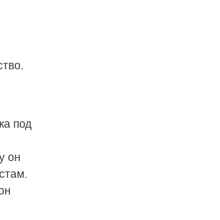
тво.
жа под
у он
стам.
он