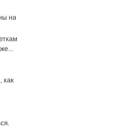
ны на
веткам
же...
, как
ся.