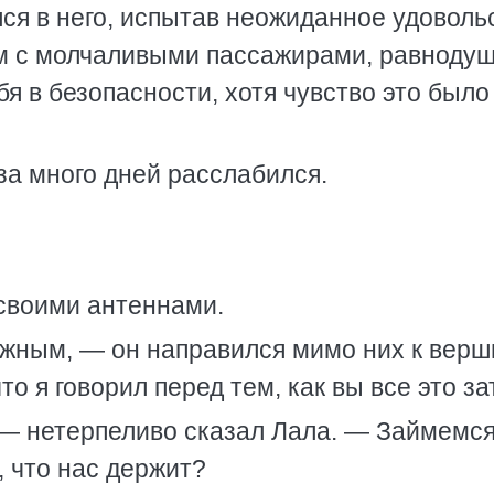
лся в него, испытав неожиданное удоволь
дом с молчаливыми пассажирами, равноду
я в безопасности, хотя чувство это было
за много дней расслабился.
своими антеннами.
ужным, — он направился мимо них к вер
то я говорил перед тем, как вы все это за
 — нетерпеливо сказал Лала. — Займемс
 что нас держит?