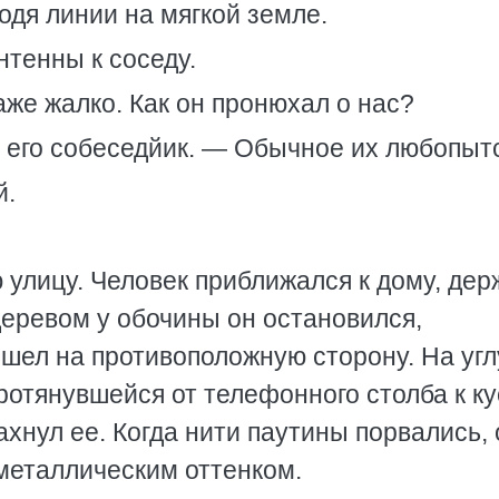
одя линии на мягкой земле.
нтенны к соседу.
аже жалко. Как он пронюхал о нас?
 его собеседйик. — Обычное их любопытс
й.
 улицу. Человек приближался к дому, дер
деревом у обочины он остановился,
ешел на противоположную сторону. На угл
отянувшейся от телефонного столба к ку
нул ее. Когда нити паутины порвались, 
 металлическим оттенком.