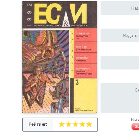
Наз
Издател
Ск
Вы 
Рейтинг:
Ж