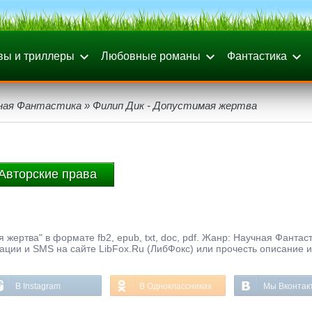
вы и триллеры
Любовные романы
Фантастика
ная Фантастика
» Филип Дик - Допустимая жертва
Авторские права
жертва" в формате fb2, epub, txt, doc, pdf. Жанр: Научная Фантаст
рации и SMS на сайте LibFox.Ru (ЛибФокс) или прочесть описание и
В Instagram
В Одноклассниках
Мы Вконтак