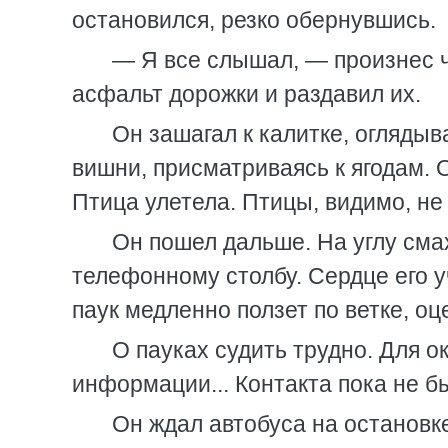
остановился, резко обернувшись.
— Я все слышал, — произнес ч
асфальт дорожки и раздавил их.
Он зашагал к калитке, оглядыв
вишни, присматриваясь к ягодам. О
Птица улетела. Птицы, видимо, не
Он пошел дальше. На углу смах
телефонному столбу. Сердце его у
паук медленно ползет по ветке, о
О пауках судить трудно. Для о
информации... Контакта пока не б
Он ждал автобуса на остановке,