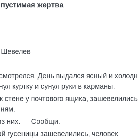
пустимая жертва
л Шевелев
смотрелся. День выдался ясный и холодн
нул куртку и сунул руки в карманы.
к стене у почтового ящика, зашевелились
еням.
из них. — Сообщи.
рой гусеницы зашевелились, человек