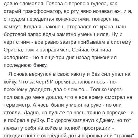
давно сломался. Голова с перепою гудела, как
старый трансформатор, во рту явно ночевал еж, и я,
с трудом передвигая конечностями, поперся на
камбуз. Когда я, наконец, оторвался от крана, наш
бортовой запас воды заметно уменьшился. Ну и
черт с ним - все равно завтра прибываем в систему
Ориона, там и заправимся. Сейчас бы пива
холодного - но я еще три дня назад прикончил
последнюю банку.
Я снова вернулся в свою каюту и без сил упал на
койку. Что за черт! И время остановилось - по-
прежнему двадцать два с чем-то... Только через
полчаса до меня дошло, что я все время смотрел на
термометр. А часы были у меня на руке - но они
стояли. Ладно, на пульте-то часы точно в порядке - и
я побрел в рубку. По дороге заглянул к Джеку, но тот
лежал у себя на койке в полной прострации -
отходил после очередной дозы порошка или "травки"