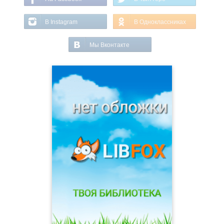
В Instagram
В Одноклассниках
Мы Вконтакте