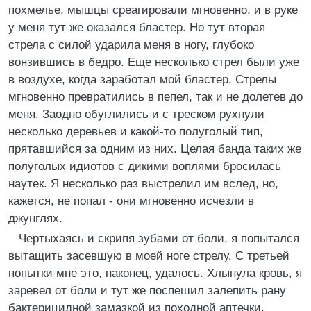
похмелье, мышцы среагировали мгновенно, и в руке
у меня тут же оказался бластер. Но тут вторая
стрела с силой ударила меня в ногу, глубоко
вонзившись в бедро. Еще несколько стрел были уже
в воздухе, когда заработал мой бластер. Стрелы
мгновенно превратились в пепел, так и не долетев до
меня. Заодно обуглились и с треском рухнули
несколько деревьев и какой-то полуголый тип,
прятавшийся за одним из них. Целая банда таких же
полуголых идиотов с дикими воплями бросилась
наутек. Я несколько раз выстрелил им вслед, но,
кажется, не попал - они мгновенно исчезли в
джунглях.
Чертыхаясь и скрипя зубами от боли, я попытался
вытащить засевшую в моей ноге стрелу. С третьей
попытки мне это, наконец, удалось. Хлынула кровь, я
заревел от боли и тут же поспешил залепить рану
бактерицидной замазкой из походной аптечки.