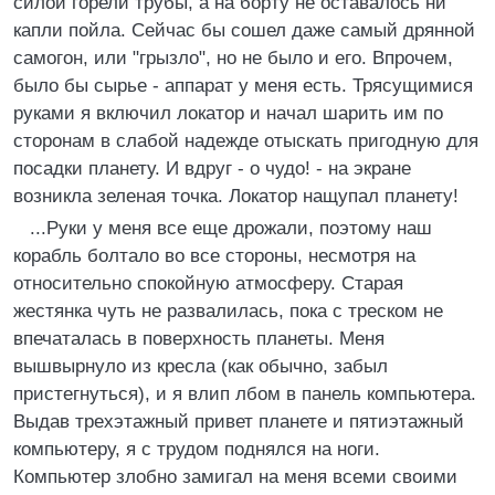
силой горели трубы, а на борту не оставалось ни
капли пойла. Сейчас бы сошел даже самый дрянной
самогон, или "грызло", но не было и его. Впрочем,
было бы сырье - аппарат у меня есть. Трясущимися
руками я включил локатор и начал шарить им по
сторонам в слабой надежде отыскать пригодную для
посадки планету. И вдруг - о чудо! - на экране
возникла зеленая точка. Локатор нащупал планету!
...Руки у меня все еще дрожали, поэтому наш
корабль болтало во все стороны, несмотря на
относительно спокойную атмосферу. Старая
жестянка чуть не развалилась, пока с треском не
впечаталась в поверхность планеты. Меня
вышвырнуло из кресла (как обычно, забыл
пристегнуться), и я влип лбом в панель компьютера.
Выдав трехэтажный привет планете и пятиэтажный
компьютеру, я с трудом поднялся на ноги.
Компьютер злобно замигал на меня всеми своими