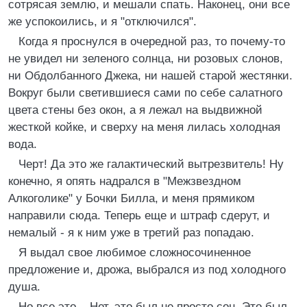
сотрясая землю, и мешали спать. Наконец, они все
же успокоились, и я "отключился".
Когда я проснулся в очередной раз, то почему-то
не увидел ни зеленого солнца, ни розовых слонов,
ни Обдолбанного Джека, ни нашей старой жестянки.
Вокруг были светившиеся сами по себе салатного
цвета стены без окон, а я лежал на выдвижной
жесткой койке, и сверху на меня лилась холодная
вода.
Черт! Да это же галактический вытрезвитель! Ну
конечно, я опять надрался в "Межзвездном
Алкоголике" у Бочки Билла, и меня прямиком
направили сюда. Теперь еще и штраф сдерут, и
немалый - я к ним уже в третий раз попадаю.
Я выдал свое любимое сложносочиненное
предложение и, дрожа, выбрался из под холодного
душа.
Но все это... Нет, это был не просто сон. Это был