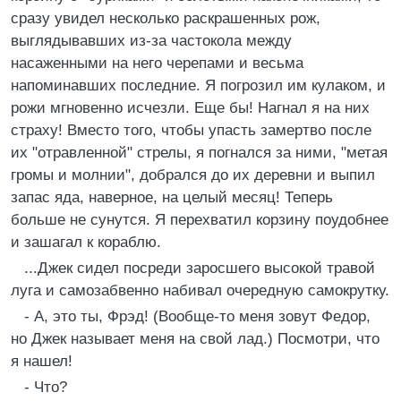
сразу увидел несколько раскрашенных рож,
выглядывавших из-за частокола между
насаженными на него черепами и весьма
напоминавших последние. Я погрозил им кулаком, и
рожи мгновенно исчезли. Еще бы! Нагнал я на них
страху! Вместо того, чтобы упасть замертво после
их "отравленной" стрелы, я погнался за ними, "метая
громы и молнии", добрался до их деревни и выпил
запас яда, наверное, на целый месяц! Теперь
больше не сунутся. Я перехватил корзину поудобнее
и зашагал к кораблю.
...Джек сидел посреди заросшего высокой травой
луга и самозабвенно набивал очередную самокрутку.
- А, это ты, Фрэд! (Вообще-то меня зовут Федор,
но Джек называет меня на свой лад.) Посмотри, что
я нашел!
- Что?