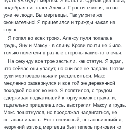
пусть уж будут мертвы. Я встал и, сделав два шага,
подобрал пистолет Алекса. Простите меня, но вы
уже не люди. Вы мертвецы. Так умрите же
окончательно! Я прицелился и трижды нажал на
спуск.
Я попал во всех троих. Алексу пуля попала в
грудь, Яну и Максу - в спину. Крови почти не было,
только полетели в разные стороны какие-то клочья.
На секунду все трое застыли, как статуи. Я ждал,
что сейчас они упадут, но они все не падали. Потом
руки мертвецов начали расцепляться. Макс
медленно развернулся и все той же деревянной
походкой пошел ко мне. Я попятился, с трудом
сдерживая подкативший к горлу комок страха, и,
тщательно прицелившись, выстрелил Максу в грудь.
Макс пошатнулся, но продолжал надвигаться, не
останавливаясь. Его стеклянный, остановившийся,
незрячий взгляд мертвеца был теперь прикован ко