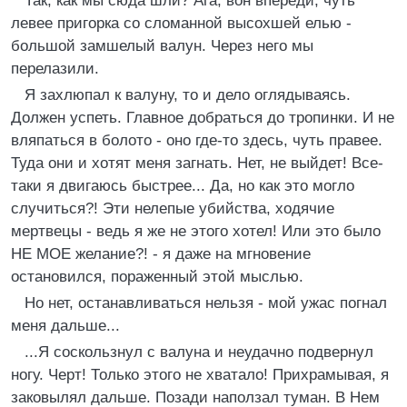
Так, как мы сюда шли? Ага, вон впереди, чуть
левее пригорка со сломанной высохшей елью -
большой замшелый валун. Через него мы
перелазили.
Я захлюпал к валуну, то и дело оглядываясь.
Должен успеть. Главное добраться до тропинки. И не
вляпаться в болото - оно где-то здесь, чуть правее.
Туда они и хотят меня загнать. Нет, не выйдет! Все-
таки я двигаюсь быстрее... Да, но как это могло
случиться?! Эти нелепые убийства, ходячие
мертвецы - ведь я же не этого хотел! Или это было
НЕ МОЕ желание?! - я даже на мгновение
остановился, пораженный этой мыслью.
Но нет, останавливаться нельзя - мой ужас погнал
меня дальше...
...Я соскользнул с валуна и неудачно подвернул
ногу. Черт! Только этого не хватало! Прихрамывая, я
заковылял дальше. Позади наползал туман. В Нем