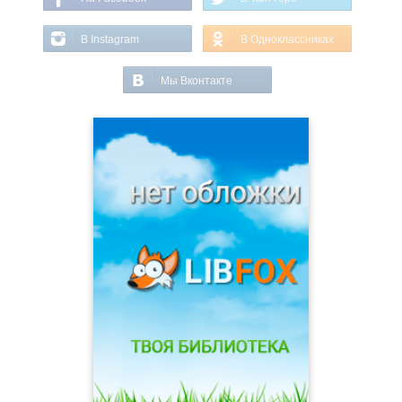
В Instagram
В Одноклассниках
Мы Вконтакте