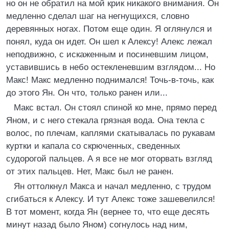
но он не обратил на мой крик никакого внимания. Он
медленно сделал шаг на негнущихся, словно
деревянных ногах. Потом еще один. Я оглянулся и
понял, куда он идет. Он шел к Алексу! Алекс лежал
неподвижно, с искаженным и посиневшим лицом,
уставившись в небо остекленевшим взглядом... Но
Макс! Макс медленно поднимался! Точь-в-точь, как
до этого Ян. Он что, только ранен или...
Макс встал. Он стоял спиной ко мне, прямо перед
Яном, и с него стекала грязная вода. Она текла с
волос, по плечам, каплями скатывалась по рукавам
куртки и капала со скрюченных, сведенных
судорогой пальцев. А я все не мог оторвать взгляд
от этих пальцев. Нет, Макс был не ранен.
Ян оттолкнул Макса и начал медленно, с трудом
сгибаться к Алексу. И тут Алекс тоже зашевелился!
В тот момент, когда Ян (вернее то, что еще десять
минут назад было Яном) согнулось над ним,