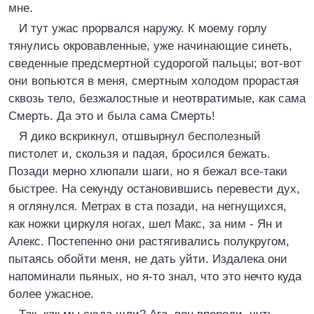
мне.
И тут ужас прорвался наружу. К моему горлу
тянулись окровавленные, уже начинающие синеть,
сведенные предсмертной судорогой пальцы; вот-вот
они вопьются в меня, смертным холодом прорастая
сквозь тело, безжалостные и неотвратимые, как сама
Смерть. Да это и была сама Смерть!
Я дико вскрикнул, отшвырнул бесполезный
пистолет и, скользя и падая, бросился бежать.
Позади мерно хлюпали шаги, но я бежал все-таки
быстрее. На секунду остановившись перевести дух,
я оглянулся. Метрах в ста позади, на негнущихся,
как ножки циркуля ногах, шел Макс, за ним - Ян и
Алекс. Постепенно они растягивались полукругом,
пытаясь обойти меня, не дать уйти. Издалека они
напоминали пьяных, но я-то знал, что это нечто куда
более ужасное.