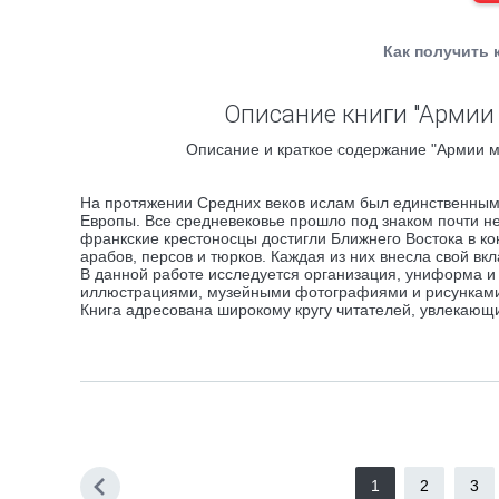
Как получить 
Описание книги "Армии м
Описание и краткое содержание "Армии мус
На протяжении Средних веков ислам был единственным
Европы. Все средневековье прошло под знаком почти н
франкские крестоносцы достигли Ближнего Востока в кон
арабов, персов и тюрков. Каждая из них внесла свой вк
В данной работе исследуется организация, униформа и 
иллюстрациями, музейными фотографиями и рисункам
Книга адресована широкому кругу читателей, увлекающ
1
2
3