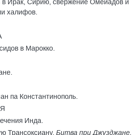
в Ирак, Сирию, свержение Омейадов и
ии халифов.
А
идов в Марокко.
ане.
ан па Константинополь.
ИЯ
ечения Инда.
ую Трансоксиану.
Битва при Джузджане.