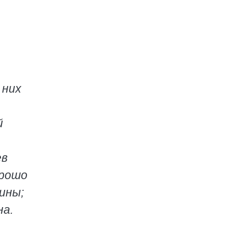
 них
й
ев
орошо
ины;
на.