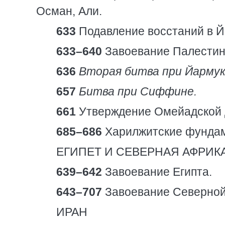
Осман, Али.
633
Подавление восстаний в Й
633–640
Завоевание Палестин
636
Вторая битва при Йармук
657
Битва при Сиффине.
661
Утверждение Омейадской д
685–686
Харилжитские фундам
ЕГИПЕТ И СЕВЕРНАЯ АФРИК
639–642
Завоевание Египта.
643–707
Завоевание Северной
ИРАН