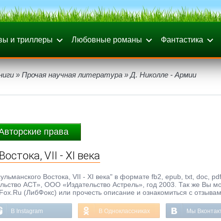
вы и триллеры
Любовные романы
Фантастика
ниги
»
Прочая научная литература
» Д. Николле - Армии
Авторские права
стока, VII - XI века
ьманского Востока, VII - XI века" в формате fb2, epub, txt, doc, pd
льство АСТ», ООО «Издательство Астрель», год 2003. Так же Вы м
bFox.Ru (ЛибФокс) или прочесть описание и ознакомиться с отзывам
В Instagram
В Одноклассниках
Мы Вконтак