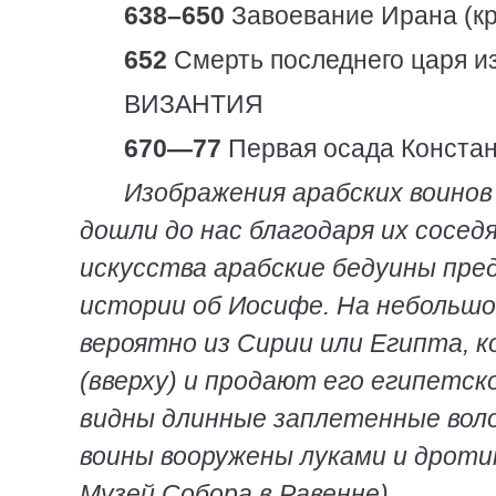
638–650
Завоевание Ирана (кр
652
Смерть последнего царя из
ВИЗАНТИЯ
670—77
Первая осада Конста
Изображения арабских воинов 
дошли до нас благодаря их сосед
искусства арабские бедуины пре
истории об Иосифе. На небольшой
вероятно из Сирии или Египта, 
(вверху) и продают его египетск
видны длинные заплетенные воло
воины вооружены луками и дроти
Музей Собора в Равенне)