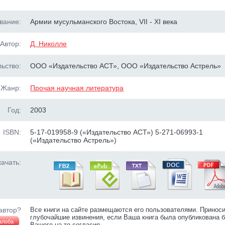
вание:
Армии мусульманского Востока, VII - XI века
Автор:
Д. Николле
ьство:
ООО «Издательство АСТ», ООО «Издательство Астрель»
Жанр:
Прочая научная литература
Год:
2003
ISBN:
5-17-019958-9 («Издательство АСТ») 5-271-06993-1
(«Издательство Астрель»)
ачать:
автор?
Все книги на сайте размещаются его пользователями. Принос
глубочайшие извинения, если Ваша книга была опубликована б
алоба
Вашего на то согласия.