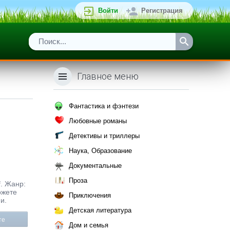
Войти
Регистрация
Главное меню
Фантастика и фэнтези
Любовные романы
Детективы и триллеры
Наука, Образование
Документальные
Проза
f. Жанр:
ожете
Приключения
и.
Детская литература
те
Дом и семья