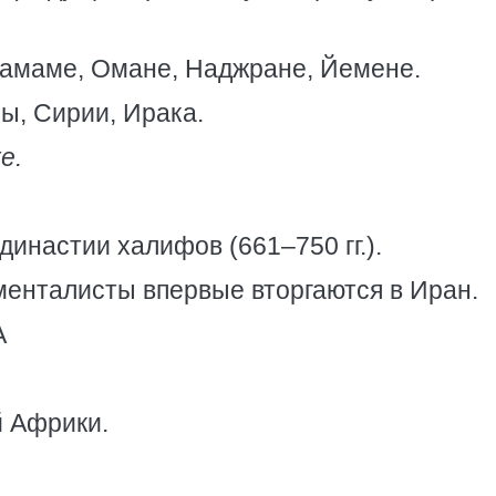
амаме, Омане, Наджране, Йемене.
ы, Сирии, Ирака.
е.
инастии халифов (661–750 гг.).
енталисты впервые вторгаются в Иран.
А
 Африки.