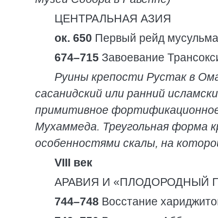
ЦЕНТРАЛЬНАЯ АЗИЯ
ок. 650
Первый рейд мусульман
674–715
Завоевание Трансокси
Руины крепости Рустак в Ома
сасанидский или ранний исламск
примитивное фортификационное 
Мухаммеда. Треугольная форма к
особенностями скалы, на которой
VIII век
АРАВИЯ И «ПЛОДОРОДНЫЙ 
744–748
Восстание хариджито