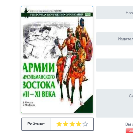
Наз
Издател
Ск
Рейтинг:
Вы 
Ж