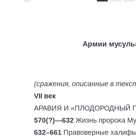
Армии мусульм
(сражения, описанные в текс
VII век
АРАВИЯ И «ПЛОДОРОДНЫЙ 
570(?)—632
Жизнь пророка М
632–661
Правоверные халифы 