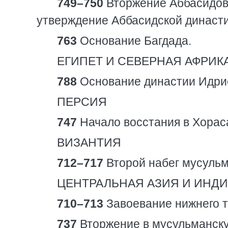
749–750
Вторжение Аббасидов 
утверждение Аббасидской династ
763
Основание Багдада.
ЕГИПЕТ И СЕВЕРНАЯ АФРИК
788
Основание династии Идрис
ПЕРСИЯ
747
Начало восстания в Хорас
ВИЗАНТИЯ
712–717
Второй набег мусульм
ЦЕНТРАЛЬНАЯ АЗИЯ И ИНД
710–713
Завоевание нижнего т
737
Вторжение в мусульманск