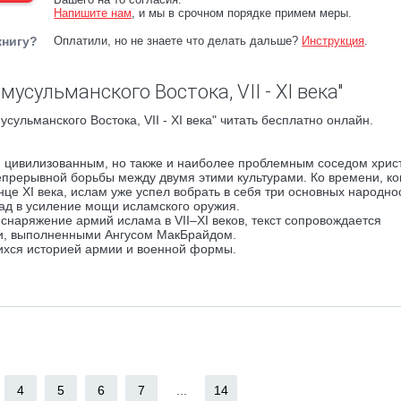
Напишите нам
, и мы в срочном порядке примем меры.
книгу?
Оплатили, но не знаете что делать дальше?
Инструкция
.
усульманского Востока, VII - XI века"
ульманского Востока, VII - XI века" читать бесплатно онлайн.
 цивилизованным, но также и наиболее проблемным соседом хрис
епрерывной борьбы между двумя этими культурами. Ко времени, ко
це XI века, ислам уже успел вобрать в себя три основных народно
лад в усиление мощи исламского оружия.
снаряжение армий ислама в VII–XI веков, текст сопровождается
и, выполненными Ангусом МакБрайдом.
ихся историей армии и военной формы.
4
5
6
7
...
14