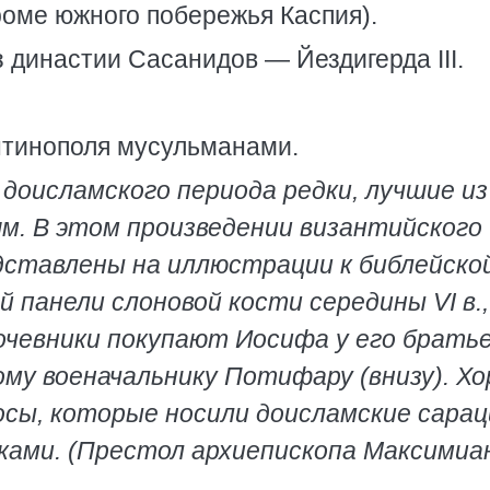
оме южного побережья Каспия).
 династии Сасанидов — Йездигерда III.
нтинополя мусульманами.
доисламского периода редки, лучшие из
ям. В этом произведении византийского
дставлены на иллюстрации к библейско
 панели слоновой кости середины VI в.,
кочевники покупают Иосифа у его брать
ому военачальнику Потифару (внизу). Х
сы, которые носили доисламские сарац
ками. (Престол архиепископа Максимиа