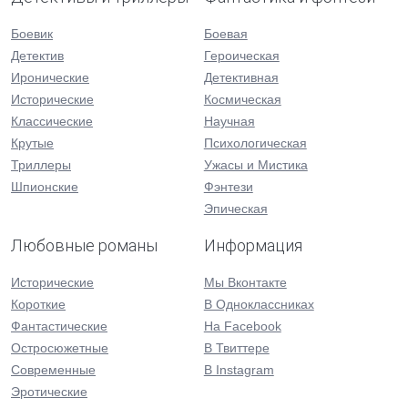
Боевик
Боевая
Детектив
Героическая
Иронические
Детективная
Исторические
Космическая
Классические
Научная
Крутые
Психологическая
Триллеры
Ужасы и Мистика
Шпионские
Фэнтези
Эпическая
Любовные романы
Информация
Исторические
Мы Вконтакте
Короткие
В Одноклассниках
Фантастические
На Facebook
Остросюжетные
В Твиттере
Современные
В Instagram
Эротические