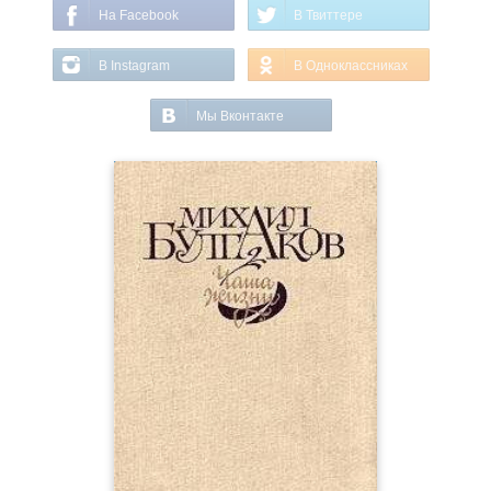
На Facebook
В Твиттере
В Instagram
В Одноклассниках
Мы Вконтакте