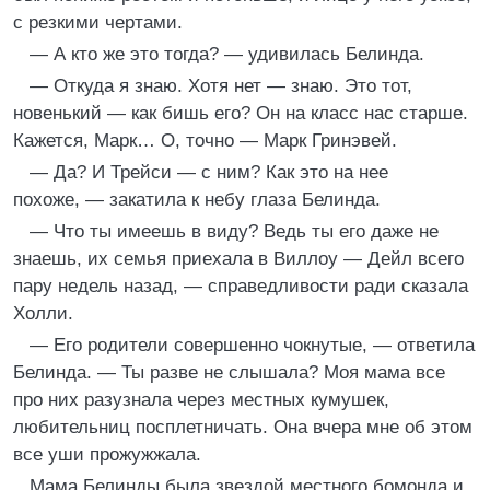
с резкими чертами.
— А кто же это тогда? — удивилась Белинда.
— Откуда я знаю. Хотя нет — знаю. Это тот,
новенький — как бишь его? Он на класс нас старше.
Кажется, Марк… О, точно — Марк Гринэвей.
— Да? И Трейси — с ним? Как это на нее
похоже, — закатила к небу глаза Белинда.
— Что ты имеешь в виду? Ведь ты его даже не
знаешь, их семья приехала в Виллоу — Дейл всего
пару недель назад, — справедливости ради сказала
Холли.
— Его родители совершенно чокнутые, — ответила
Белинда. — Ты разве не слышала? Моя мама все
про них разузнала через местных кумушек,
любительниц посплетничать. Она вчера мне об этом
все уши прожужжала.
Мама Белинды была звездой местного бомонда и