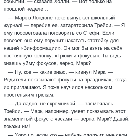
событий, — сказала Холли. — Вот только на
прошлой неделе…
— Марк в Лондоне тоже выпускал школьный
журнал! — перебив ее, затараторила Трейси. — Я
ему посоветовала поговорить со Стефи. Если
повезет, она ему поручит накатать статейку для
нашей «Винформации». Он мог бы взять на себя
постоянную колонку: «Трюки и фокусы». Ты ведь
знаешь уйму фокусов, верно, Марк?
— Ну, кое — какие знаю, — кивнул Марк. —
Родители показывают фокусы на праздниках, когда
их приглашают. Я тоже научился нескольким
простеньким трюкам.
— Да ладно, не скромничай, — засмеялась
Трейси. — Марк, например, умеет показывать этот
знаменитый фокус с часами — верно, Марк? Давай,
покажи им!
— Хорошо, если кто — нибудь одолжит мне свои