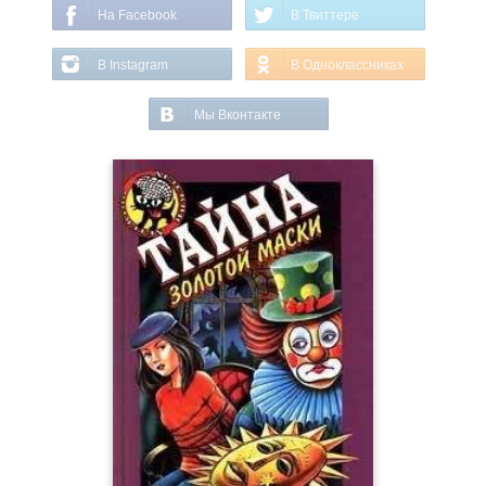
На Facebook
В Твиттере
В Instagram
В Одноклассниках
Мы Вконтакте