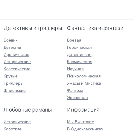
Детективы и триллеры
Фантастика и фэнтези
Боевик
Боевая
Детектив
Героическая
Иронические
Детективная
Исторические
Космическая
Классические
Научная
Крутые
Психологическая
Триллеры
Ужасы и Мистика
Шпионские
Фэнтези
Эпическая
Любовные романы
Информация
Исторические
Мы Вконтакте
Короткие
В Одноклассниках