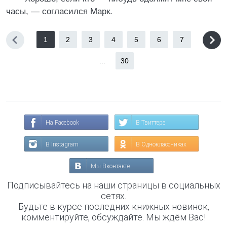
часы, — согласился Марк.
1
2
3
4
5
6
7
...
30
На Facebook
В Твиттере
В Instagram
В Одноклассниках
Мы Вконтакте
Подписывайтесь на наши страницы в социальных
сетях.
Будьте в курсе последних книжных новинок,
комментируйте, обсуждайте. Мы ждём Вас!