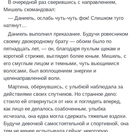
В очередной раз сверившись с направлением,
Мишель скомандовал:
— Даниель, ослабь чуть-чуть фок! Слишком туго
натянут…
Даниель выполнил приказание. Будучи ровесником
своему двоюродному брату — обоим было по
пятнадцать лет, — он, благодаря пухлым щекам и
короткой стрижке, выглядел более юным. Мишель, с
его смуглым лицом и темными, чуть вьющимися
волосами, был воплощением энергии и
целенаправленной воли.
Мартина, обернувшись, с улыбкой наблюдала за
действиями своих спутников. Но странное дело:
стоило ей отвернуться от них и поглядеть вперед,
как лицо ее делалось озабоченным, улыбка
исчезала, она едва могла сдержать тяжелые вздохи.
Будучи девочкой самостоятельной и спортивной, она
тем не менее испытывала сейчас некоторую