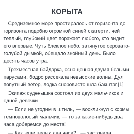
КОРЫТА
Средиземное море простиралось от горизонта до
горизонта подобно огромной синей скатерти, чей
теплый, глубокий цвет поражает любого, кто видит
его впервые. Чуть блеклое небо, затянутое серовато-
голубой дымкой, обещало знойный день. Было
десять часов утра.
Трехместная байдарка, оснащенная двумя белыми
парусами, бодро рассекала невысокие волны. Дул
попутный ветер, лодка сноровисто шла бакштаг.[1]
Экипаж суденышка состоял из двух мальчиков и
одной девочки.
— Если не угодим в штиль, — воскликнул с кормы
темноволосый мальчик, — то за какие-нибудь два
часа доберемся до места!
— Как, еще целых два часа?.. — застонала