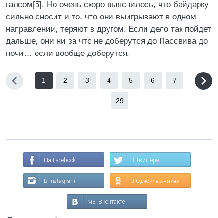
галсом[5]. Но очень скоро выяснилось, что байдарку
сильно сносит и то, что они выигрывают в одном
направлении, теряют в другом. Если дело так пойдет
дальше, они ни за что не доберутся до Пассвива до
ночи… если вообще доберутся.
1
2
3
4
5
6
7
...
29
На Facebook
В Твиттере
В Instagram
В Одноклассниках
Мы Вконтакте