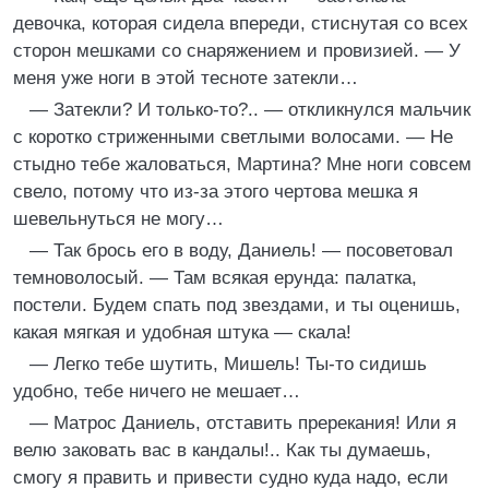
девочка, которая сидела впереди, стиснутая со всех
сторон мешками со снаряжением и провизией. — У
меня уже ноги в этой тесноте затекли…
— Затекли? И только-то?.. — откликнулся мальчик
с коротко стриженными светлыми волосами. — Не
стыдно тебе жаловаться, Мартина? Мне ноги совсем
свело, потому что из-за этого чертова мешка я
шевельнуться не могу…
— Так брось его в воду, Даниель! — посоветовал
темноволосый. — Там всякая ерунда: палатка,
постели. Будем спать под звездами, и ты оценишь,
какая мягкая и удобная штука — скала!
— Легко тебе шутить, Мишель! Ты-то сидишь
удобно, тебе ничего не мешает…
— Матрос Даниель, отставить пререкания! Или я
велю заковать вас в кандалы!.. Как ты думаешь,
смогу я править и привести судно куда надо, если