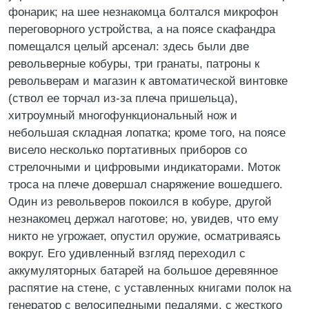
фонарик; на шее незнакомца болтался микрофон
переговорного устройства, а на поясе скафандра
помещался целый арсенал: здесь были две
револьверные кобуры, три гранаты, патроны к
револьверам и магазин к автоматической винтовке
(ствол ее торчал из-за плеча пришельца),
хитроумный многофункциональный нож и
небольшая складная лопатка; кроме того, на поясе
висело несколько портативных приборов со
стрелочными и цифровыми индикаторами. Моток
троса на плече довершал снаряжение вошедшего.
Один из револьверов покоился в кобуре, другой
незнакомец держал наготове; но, увидев, что ему
никто не угрожает, опустил оружие, осматриваясь
вокруг. Его удивленный взгляд переходил с
аккумуляторных батарей на большое деревянное
распятие на стене, с уставленных книгами полок на
генератор с велосипедными педалями, с жесткого