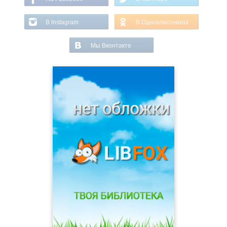
В Instagram
В Одноклассниках
Мы Вконтакте