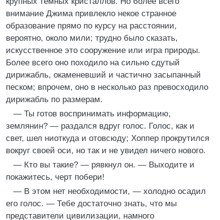
крупных темных кристаллов. Но более всего
внимание Джима привлекло некое странное
образование прямо по курсу на расстоянии,
вероятно, около мили; трудно было сказать,
искусственное это сооружение или игра природы.
Более всего оно походило на сильно сдутый
дирижабль, окаменевший и частично засыпанный
песком; впрочем, оно в несколько раз превосходило
дирижабль по размерам.
— Ты готов воспринимать информацию,
землянин? — раздался вдруг голос. Голос, как и
свет, шел ниоткуда и отовсюду; Хоппер прокрутился
вокруг своей оси, но так и не увидел ничего нового.
— Кто вы такие? — рявкнул он. — Выходите и
покажитесь, черт побери!
— В этом нет необходимости, — холодно осадил
его голос. — Тебе достаточно знать, что мы
представители цивилизации, намного