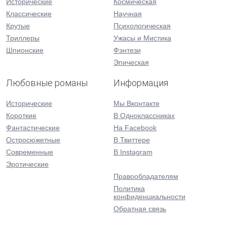
Исторические
Космическая
Классические
Научная
Крутые
Психологическая
Триллеры
Ужасы и Мистика
Шпионские
Фэнтези
Эпическая
Любовные романы
Информация
Исторические
Мы Вконтакте
Короткие
В Одноклассниках
Фантастические
На Facebook
Остросюжетные
В Твиттере
Современные
В Instagram
Эротические
Правообладателям
Политика
конфиденциальности
Обратная связь