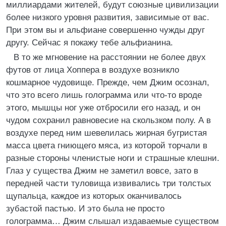
миллиардами жителей, будут союзные цивилизации
более низкого уровня развития, зависимые от вас.
При этом вы и альфиане совершенно чужды друг
другу. Сейчас я покажу тебе альфианина.
В то же мгновение на расстоянии не более двух
футов от лица Хоппера в воздухе возникло
кошмарное чудовище. Прежде, чем Джим осознал,
что это всего лишь голограмма или что-то вроде
этого, мышцы ног уже отбросили его назад, и он
чудом сохранил равновесие на скользком полу. А в
воздухе перед ним шевелилась жирная бугристая
масса цвета гниющего мяса, из которой торчали в
разные стороны членистые ноги и страшные клешни.
Глаз у существа Джим не заметил вовсе, зато в
передней части туловища извивались три толстых
щупальца, каждое из которых оканчивалось
зубастой пастью. И это была не просто
голограмма… Джим слышал издаваемые существом