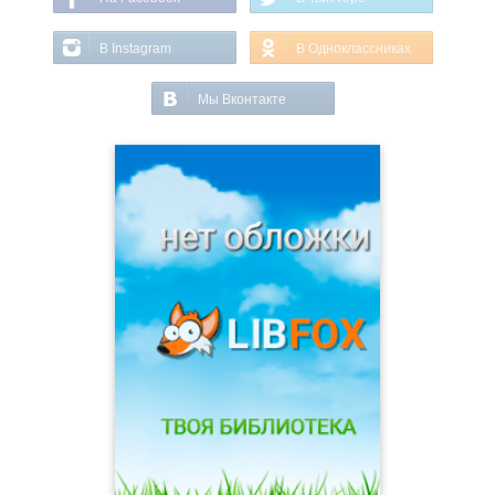
В Instagram
В Одноклассниках
Мы Вконтакте