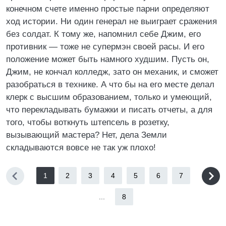
конечном счете именно простые парни определяют
ход истории. Ни один генерал не выиграет сражения
без солдат. К тому же, напомнил себе Джим, его
противник — тоже не супермэн своей расы. И его
положение может быть намного худшим. Пусть он,
Джим, не кончал колледж, зато он механик, и сможет
разобраться в технике. А что бы на его месте делал
клерк с высшим образованием, только и умеющий,
что перекладывать бумажки и писать отчеты, а для
того, чтобы воткнуть штепсель в розетку,
вызывающий мастера? Нет, дела Земли
складываются вовсе не так уж плохо!
1
2
3
4
5
6
7
...
8