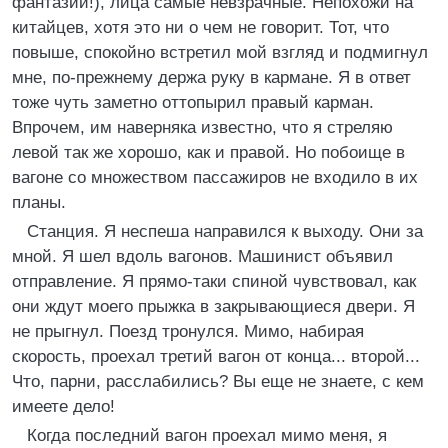
фантазии!), лица самые невзрачные. Непохожи на
китайцев, хотя это ни о чем не говорит. Тот, что
повыше, спокойно встретил мой взгляд и подмигнул
мне, по-прежнему держа руку в кармане. Я в ответ
тоже чуть заметно оттопырил правый карман.
Впрочем, им наверняка известно, что я стреляю
левой так же хорошо, как и правой. Но побоище в
вагоне со множеством пассажиров не входило в их
планы.
Станция. Я неспеша направился к выходу. Они за
мной. Я шел вдоль вагонов. Машинист объявил
отправление. Я прямо-таки спиной чувствовал, как
они ждут моего прыжка в закрывающиеся двери. Я
не прыгнул. Поезд тронулся. Мимо, набирая
скорость, проехал третий вагон от конца... второй...
Что, парни, расслабились? Вы еще не знаете, с кем
имеете дело!
Когда последний вагон проехал мимо меня, я