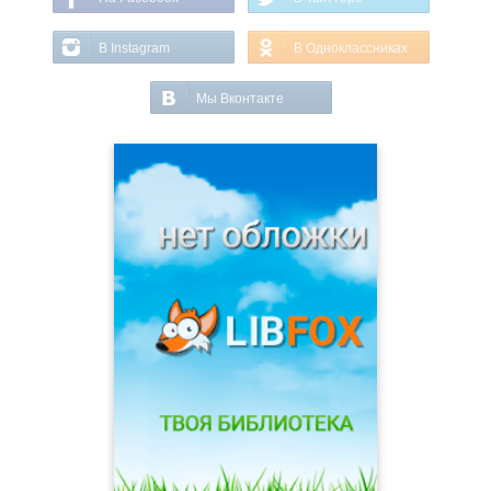
В Instagram
В Одноклассниках
Мы Вконтакте