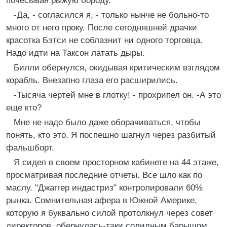
почесывая рыжую бороду.
-Да, - согласился я, - только нынче не больно-то
много от него проку. После сегодняшней драчки
красотка Бэтси не соблазнит ни одного торговца.
Надо идти на Таксон латать дыры.
Билли обернулся, окидывая критическим взглядом
корабль. Внезапно глаза его расширились.
-Тысяча чертей мне в глотку! - прохрипел он. -А это
еще кто?
Мне не надо было даже оборачиваться, чтобы
понять, кто это. Я поспешно шагнул через разбитый
фальшборт.
Я сидел в своем просторном кабинете на 44 этаже,
просматривая последние отчеты. Все шло как по
маслу. "Джаггер индастриз" контролировали 60%
рынка. Сомнительная афера в Южной Америке,
которую я буквально силой протолкнул через совет
директоров, обернулась-таки солидным барышом.