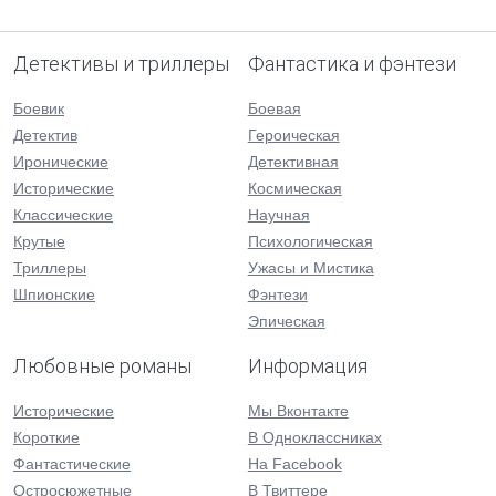
Детективы и триллеры
Фантастика и фэнтези
Боевик
Боевая
Детектив
Героическая
Иронические
Детективная
Исторические
Космическая
Классические
Научная
Крутые
Психологическая
Триллеры
Ужасы и Мистика
Шпионские
Фэнтези
Эпическая
Любовные романы
Информация
Исторические
Мы Вконтакте
Короткие
В Одноклассниках
Фантастические
На Facebook
Остросюжетные
В Твиттере