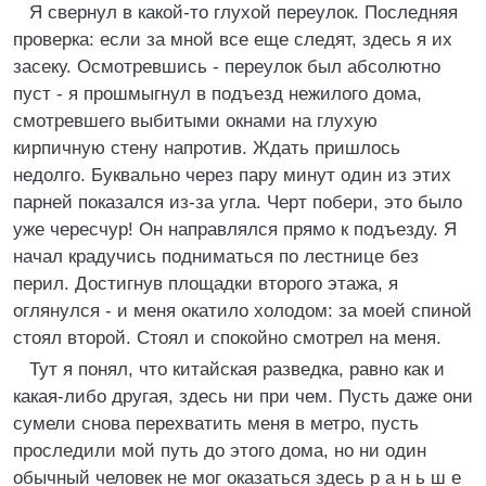
Я свернул в какой-то глухой переулок. Последняя
проверка: если за мной все еще следят, здесь я их
засеку. Осмотревшись - переулок был абсолютно
пуст - я прошмыгнул в подъезд нежилого дома,
смотревшего выбитыми окнами на глухую
кирпичную стену напротив. Ждать пришлось
недолго. Буквально через пару минут один из этих
парней показался из-за угла. Черт побери, это было
уже чересчур! Он направлялся прямо к подъезду. Я
начал крадучись подниматься по лестнице без
перил. Достигнув площадки второго этажа, я
оглянулся - и меня окатило холодом: за моей спиной
стоял второй. Стоял и спокойно смотрел на меня.
Тут я понял, что китайская разведка, равно как и
какая-либо другая, здесь ни при чем. Пусть даже они
сумели снова перехватить меня в метро, пусть
проследили мой путь до этого дома, но ни один
обычный человек не мог оказаться здесь р а н ь ш е