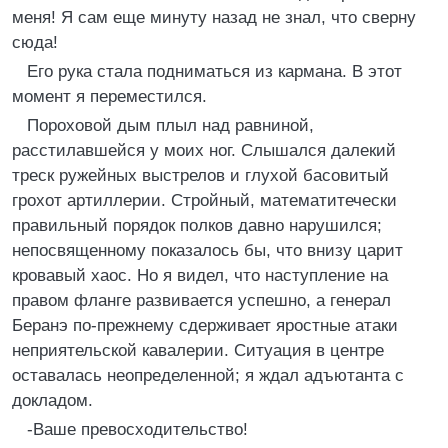
меня! Я сам еще минуту назад не знал, что сверну
сюда!
Его рука стала подниматься из кармана. В этот
момент я переместился.
Пороховой дым плыл над равниной,
расстилавшейся у моих ног. Слышался далекий
треск ружейных выстрелов и глухой басовитый
грохот артиллерии. Стройный, математитечески
правильный порядок полков давно нарушился;
непосвященному показалось бы, что внизу царит
кровавый хаос. Но я видел, что наступление на
правом фланге развивается успешно, а генерал
Беранэ по-прежнему сдерживает яростные атаки
неприятельской кавалерии. Ситуация в центре
оставалась неопределенной; я ждал адъютанта с
докладом.
-Ваше превосходительство!