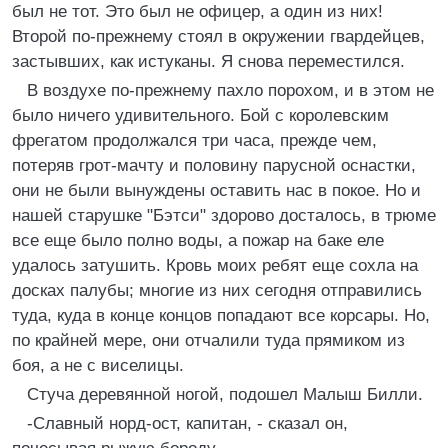
был не тот. Это был не офицер, а один из них!
Второй по-прежнему стоял в окружении гвардейцев,
застывших, как истуканы. Я снова переместился.
В воздухе по-прежнему пахло порохом, и в этом не
было ничего удивительного. Бой с королевским
фрегатом продолжался три часа, прежде чем,
потеряв грот-мачту и половину парусной оснастки,
они не были вынуждены оставить нас в покое. Но и
нашей старушке "Бэтси" здорово досталось, в трюме
все еще было полно воды, а пожар на баке еле
удалось затушить. Кровь моих ребят еще сохла на
досках палубы; многие из них сегодня отправились
туда, куда в конце концов попадают все корсары. Но,
по крайней мере, они отчалили туда прямиком из
боя, а не с виселицы.
Стуча деревянной ногой, подошел Малыш Билли.
-Славный норд-ост, капитан, - сказал он,