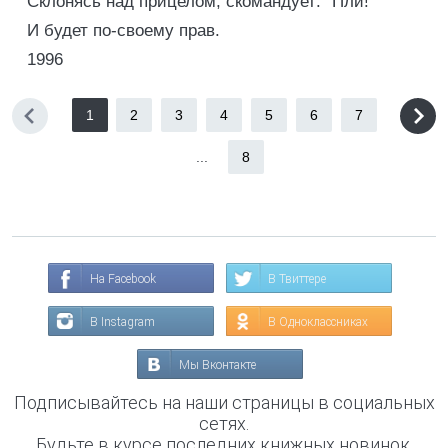
Склонясь над прицелом, скомандует: "Пли!"
И будет по-своему прав.
1996
1
2
3
4
5
6
7
...
8
На Facebook
В Твиттере
В Instagram
В Одноклассниках
Мы Вконтакте
Подписывайтесь на наши страницы в социальных
сетях.
Будьте в курсе последних книжных новинок,