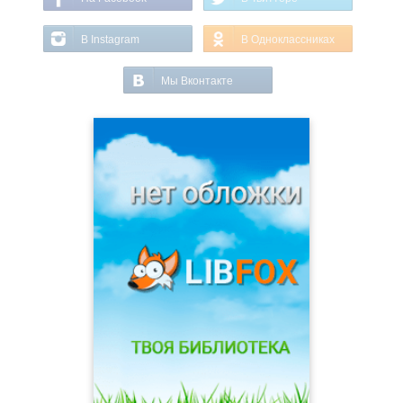
В Instagram
В Одноклассниках
Мы Вконтакте