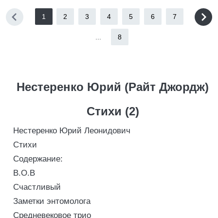
1
2
3
4
5
6
7
...
8
Нестеренко Юрий (Райт Джордж)
Стихи (2)
Нестеренко Юрий Леонидович
Стихи
Содержание:
В.О.В
Счастливый
Заметки энтомолога
Средневековое трио