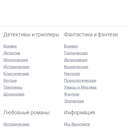
Детективы и триллеры
Фантастика и фэнтези
Боевик
Боевая
Детектив
Героическая
Иронические
Детективная
Исторические
Космическая
Классические
Научная
Крутые
Психологическая
Триллеры
Ужасы и Мистика
Шпионские
Фэнтези
Эпическая
Любовные романы
Информация
Исторические
Мы Вконтакте