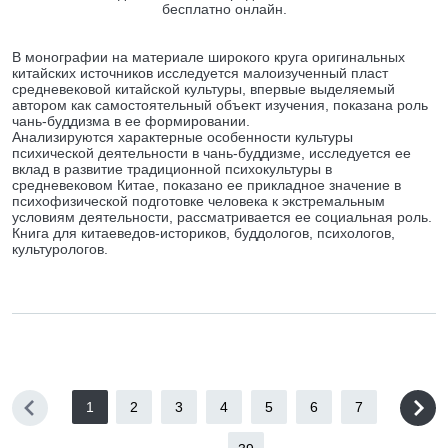
бесплатно онлайн.
В монографии на материале широкого круга оригинальных
китайских источников исследуется малоизученный пласт
средневековой китайской культуры, впервые выделяемый
автором как самостоятельный объект изучения, показана роль
чань-буддизма в ее формировании.
Анализируются характерные особенности культуры
психической деятельности в чань-буддизме, исследуется ее
вклад в развитие традиционной психокультуры в
средневековом Китае, показано ее прикладное значение в
психофизической подготовке человека к экстремальным
условиям деятельности, рассматривается ее социальная роль.
Книга для китаеведов-историков, буддологов, психологов,
культурологов.
1
2
3
4
5
6
7