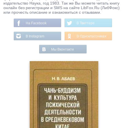
издательство Наука, год 1983. Так же Вы можете читать книгу
онлайн без регистрации и SMS на сайте LibFox.Ru (ЛибФокс)
или прочесть описание и ознакомиться с отзывами.
На Facebook
В Твиттере
В Instagram
В Одноклассниках
Мы Вконтакте