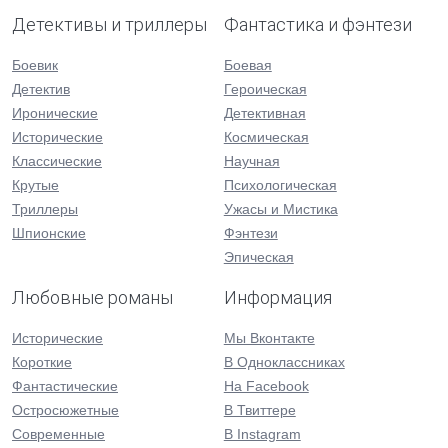
Детективы и триллеры
Фантастика и фэнтези
Боевик
Боевая
Детектив
Героическая
Иронические
Детективная
Исторические
Космическая
Классические
Научная
Крутые
Психологическая
Триллеры
Ужасы и Мистика
Шпионские
Фэнтези
Эпическая
Любовные романы
Информация
Исторические
Мы Вконтакте
Короткие
В Одноклассниках
Фантастические
На Facebook
Остросюжетные
В Твиттере
Современные
В Instagram