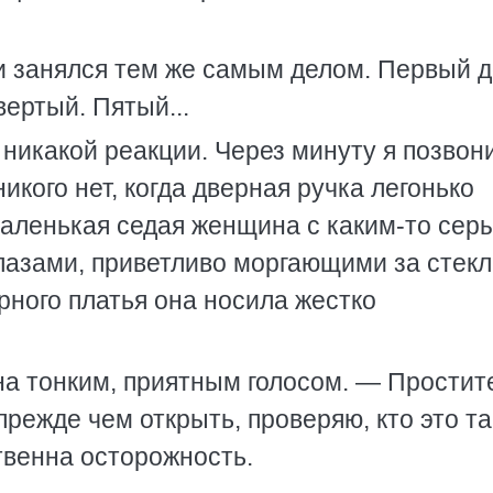
и занялся тем же самым делом. Первый д
вертый. Пятый...
 никакой реакции. Через минуту я позвон
икого нет, когда дверная ручка легонько
маленькая седая женщина с каким-то сер
глазами, приветливо моргающими за стек
ерного платья она носила жестко
а тонким, приятным голосом. — Простите
 прежде чем открыть, проверяю, кто это т
венна осторожность.