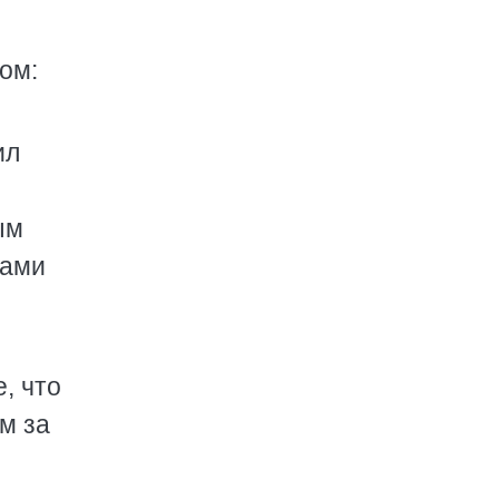
ом:
ил
ым
лами
, что
ам за