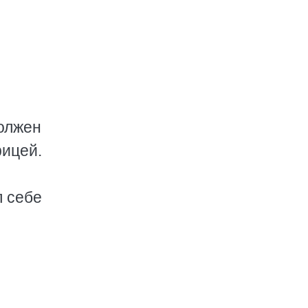
.
должен
рицей.
л себе