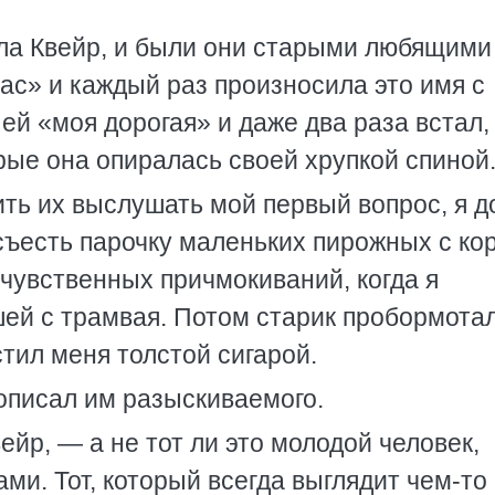
ыла Квейр, и были они старыми любящими
ас» и каждый раз произносила это имя с
ей «моя дорогая» и даже два раза встал,
рые она опиралась своей хрупкой спиной
ть их выслушать мой первый вопрос, я 
съесть парочку маленьких пирожных с ко
чувственных причмокиваний, когда я
шей с трамвая. Потом старик пробормота
стил меня толстой сигарой.
 описал им разыскиваемого.
йр, — а не тот ли это молодой человек,
ми. Тот, который всегда выглядит чем-то