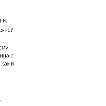
ни.
ускной
ому
ина с
 как и
.