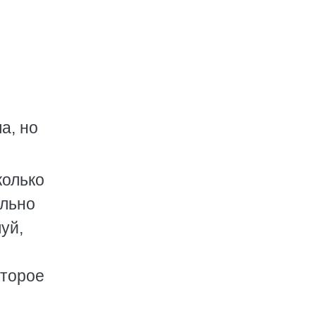
а, но
колько
ольно
уй,
оторое