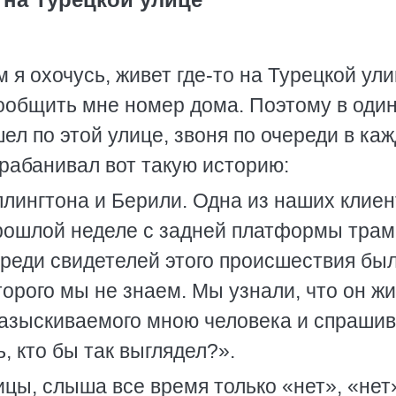
м я охочусь, живет где-то на Турецкой ули
ообщить мне номер дома. Поэтому в оди
ел по этой улице, звоня по очереди в ка
арабанивал вот такую историю:
ллингтона и Берили. Одна из наших клиен
рошлой неделе с задней платформы трам
реди свидетелей этого происшествия бы
орого мы не знаем. Мы узнали, что он ж
разыскиваемого мною человека и спрашив
, кто бы так выглядел?».
цы, слыша все время только «нет», «нет