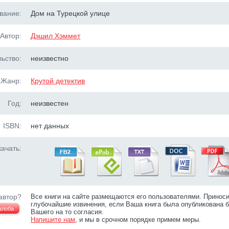
вание:
Дом на Турецкой улице
Автор:
Дэшил Хэммет
ьство:
неизвестно
Жанр:
Крутой детектив
Год:
неизвестен
ISBN:
нет данных
ачать:
автор?
Все книги на сайте размещаются его пользователями. Принос
глубочайшие извинения, если Ваша книга была опубликована б
алоба
Вашего на то согласия.
Напишите нам
, и мы в срочном порядке примем меры.