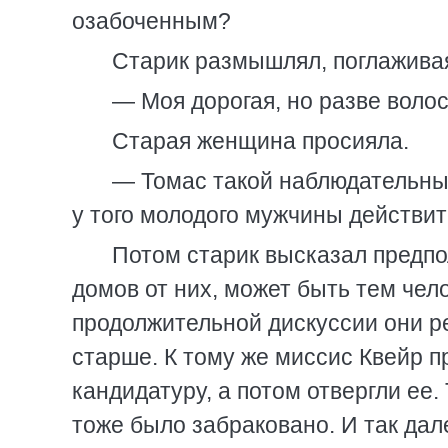
озабоченным?
Старик размышлял, поглажива
— Моя дорогая, но разве воло
Старая женщина просияла.
— Томас такой наблюдательный
у того молодого мужчины действите
Потом старик высказал предпо
домов от них, может быть тем чело
продолжительной дискуссии они ре
старше. К тому же миссис Квейр п
кандидатуру, а потом отвергли ее
тоже было забраковано. И так дал