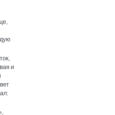
це,
н
ждую
ток,
вая и
л
ивет
ал:
»,