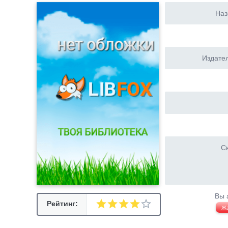
Наз
Издател
Ск
Вы 
Рейтинг:
Ж