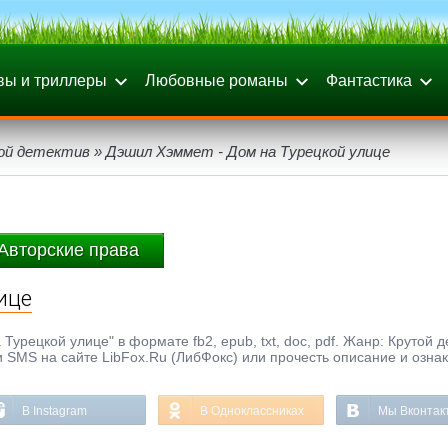
вы и триллеры
Любовные романы
Фантастика
ой детектив
» Дэшил Хэммет - Дом на Турецкой улице
Авторские права
ице
урецкой улице" в формате fb2, epub, txt, doc, pdf. Жанр: Крутой д
и SMS на сайте LibFox.Ru (ЛибФокс) или прочесть описание и озна
В Instagram
В Одноклассниках
Мы Вконтак