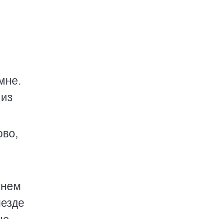
мне.
 из
ово,
енем
иезде