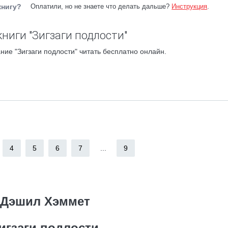
книгу?
Оплатили, но не знаете что делать дальше?
Инструкция
.
ниги "Зигзаги подлости"
ние "Зигзаги подлости" читать бесплатно онлайн.
4
5
6
7
...
9
Дэшил Хэммет
игзаги подлости