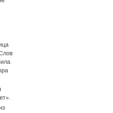
не
ица
 Слов
рила
ора
ы
ет».
из