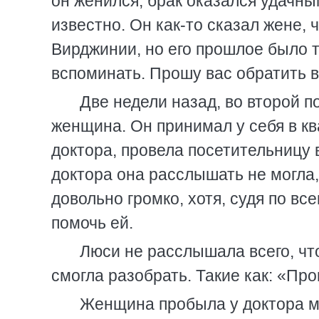
он женился; брак оказался удачны
известно. Он как-то сказал жене, 
Вирджинии, но его прошлое было т
вспоминать. Прошу вас обратить в
Две недели назад, во второй п
женщина. Он принимал у себя в к
доктора, провела посетительницу 
доктора она расслышать не могла
довольно громко, хотя, судя по вс
помочь ей.
Люси не расслышала всего, чт
смогла разобрать. Такие как: «Про
Женщина пробыла у доктора ми