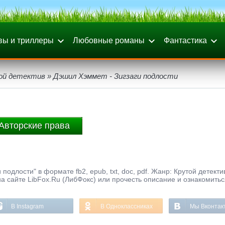
вы и триллеры
Любовные романы
Фантастика
ой детектив
» Дэшил Хэммет - Зигзаги подлости
Авторские права
одлости" в формате fb2, epub, txt, doc, pdf. Жанр: Крутой детекти
а сайте LibFox.Ru (ЛибФокс) или прочесть описание и ознакомитьс
В Instagram
В Одноклассниках
Мы Вконтак