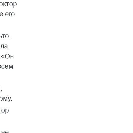
октор
е его
ьто,
ыла
. «Он
всем
,
рму.
тор
 не