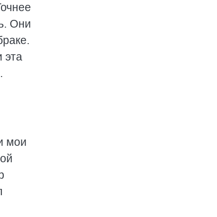
Точнее
ь. Они
браке.
 эта
.
и мои
ной
р
л