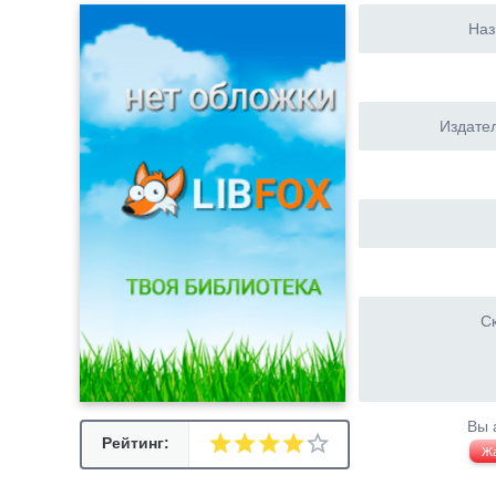
Наз
Издател
Ск
Вы 
Рейтинг:
Ж