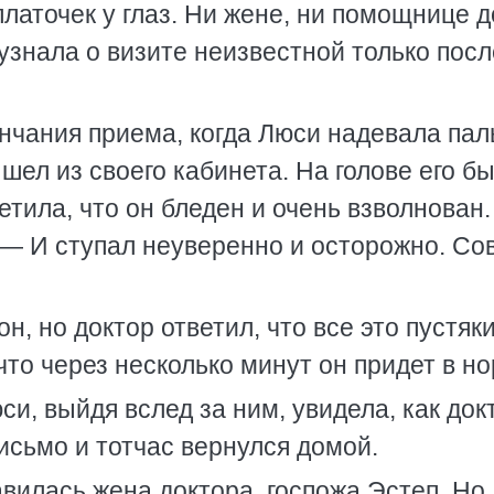
платочек у глаз. Ни жене, ни помощнице д
узнала о визите неизвестной только посл
нчания приема, когда Люси надевала пал
шел из своего кабинета. На голове его б
етила, что он бледен и очень взволнован
 — И ступал неуверенно и осторожно. Со
н, но доктор ответил, что все это пустяки
что через несколько минут он придет в но
и, выйдя вслед за ним, увидела, как док
письмо и тотчас вернулся домой.
вилась жена доктора, госпожа Эстеп. Но,