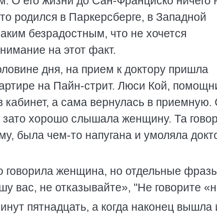
м. О его жизни до Сан-Франциско ничего 
что родился в Паркерсберге, в Западной
аким безрадостным, что не хочется
нимание на этот факт.
оловине дня, на прием к доктору пришла
вартире на Пайн-стрит. Люси Кой, помощн
в кабинет, а сама вернулась в приемную.
, зато хорошо слышала женщину. Та гово
ему, была чем-то напугана и умоляла докт
о говорила женщина, но отдельные фраз
шу вас, не отказывайте», "Не говорите «н
нут пятнадцать, а когда наконец вышла 