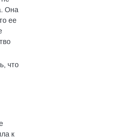
а. Она
то ее
е
ртво
ь, что
е
ила к